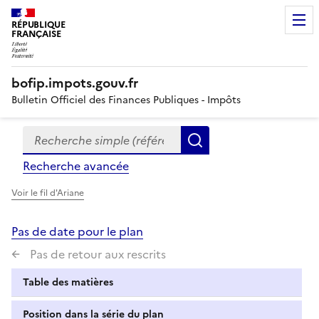
RÉPUBLIQUE
FRANÇAISE
bofip.impots.gouv.fr
Bulletin Officiel des Finances Publiques - Impôts
Recherche simple (références, mots clés, partie du titre
Formulaire
Rechercher
de
Recherche avancée
recherche
Voir le fil d'Ariane
Pas de date pour le plan
Pas de retour aux rescrits
Table des matières
Position dans la série du plan