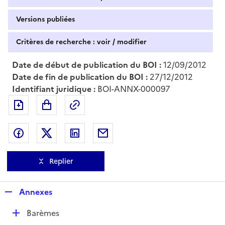
Versions publiées
Critères de recherche : voir / modifier
Date de début de publication du BOI :
12/09/2012
Date de fin de publication du BOI :
27/12/2012
Identifiant juridique :
BOI-ANNX-000097
Exporter le document au format pdf
Permalien : adresse web de ce doc
Partager sur Facebook
Partager sur Twitter
Partager sur LinkedIn
Partager par messagerie
Replier
R
Annexes
e
D
Barèmes
p
é