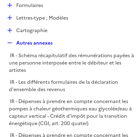
l
D
Formulaires
p
i
é
l
e
D
Lettres-type ; Modèles
p
i
r
é
l
e
D
Cartographie
p
i
r
é
l
e
R
Autres annexes
p
i
r
e
l
e
IR - Schéma récapitulatif des rémunérations payées à
p
i
r
une personne interposée entre le débiteur et les
l
e
artistes
i
r
e
IR - Les différents formulaires de la déclaration
r
d'ensemble des revenus
IR - Dépenses à prendre en compte concernant les
pompes à chaleur géothermiques eau glycolée/eau à
capteur vertical - Crédit d'impôt pour la transition
énergétique (CGI, art. 200 quater)
IR - Dépenses à prendre en compte concernant les