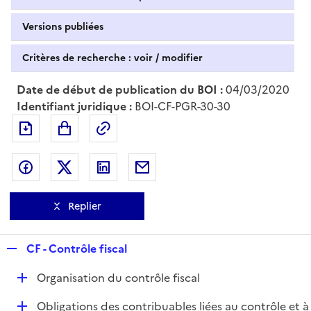
Versions publiées
Critères de recherche : voir / modifier
Date de début de publication du BOI :
04/03/2020
Identifiant juridique :
BOI-CF-PGR-30-30
Exporter le document au format pdf
Permalien : adresse web de ce doc
Partager sur Facebook
Partager sur Twitter
Partager sur LinkedIn
Partager par messagerie
Replier
R
CF - Contrôle fiscal
e
D
Organisation du contrôle fiscal
p
é
l
D
Obligations des contribuables liées au contrôle et à
p