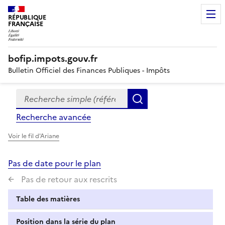
RÉPUBLIQUE
FRANÇAISE
bofip.impots.gouv.fr
Bulletin Officiel des Finances Publiques - Impôts
Recherche simple (références, mots clés, partie du titre
Formulaire
Rechercher
de
Recherche avancée
recherche
Voir le fil d'Ariane
Pas de date pour le plan
Pas de retour aux rescrits
Table des matières
Position dans la série du plan