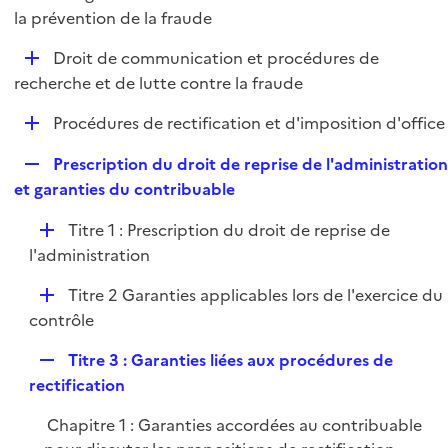
i
é
la prévention de la fraude
l
e
p
i
r
D
Droit de communication et procédures de
l
e
é
recherche et de lutte contre la fraude
i
r
p
e
D
Procédures de rectification et d'imposition d'office
l
r
é
i
R
Prescription du droit de reprise de l'administratio
p
e
e
et garanties du contribuable
l
r
p
i
D
Titre 1 : Prescription du droit de reprise de
l
e
é
l'administration
i
r
p
e
D
Titre 2 Garanties applicables lors de l'exercice du
l
r
é
contrôle
i
p
e
R
Titre 3 : Garanties liées aux procédures de
l
r
e
rectification
i
p
e
Chapitre 1 : Garanties accordées au contribuable
l
r