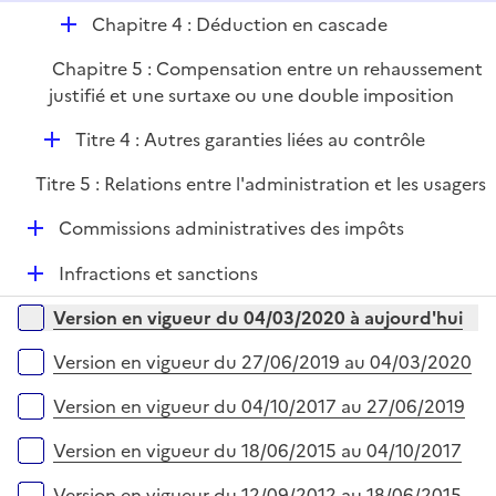
D
Chapitre 4 : Déduction en cascade
é
Chapitre 5 : Compensation entre un rehaussement
p
justifié et une surtaxe ou une double imposition
l
i
D
Titre 4 : Autres garanties liées au contrôle
e
é
r
Titre 5 : Relations entre l'administration et les usagers
p
l
D
Commissions administratives des impôts
i
é
e
D
Infractions et sanctions
p
r
é
l
Versions sur la période
Version en vigueur du 04/03/2020 à aujourd'hui
p
i
l
e
Version en vigueur du 27/06/2019 au 04/03/2020
i
r
e
Version en vigueur du 04/10/2017 au 27/06/2019
r
Version en vigueur du 18/06/2015 au 04/10/2017
Version en vigueur du 12/09/2012 au 18/06/2015