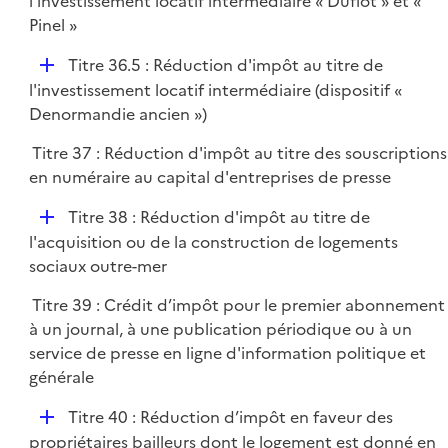
l’investissement locatif intermédiaire « Duflot » et «
p
Pinel »
l
D
Titre 36.5 : Réduction d'impôt au titre de
i
é
l'investissement locatif intermédiaire (dispositif «
e
p
Denormandie ancien »)
r
l
Titre 37 : Réduction d'impôt au titre des souscriptions
i
en numéraire au capital d'entreprises de presse
e
r
D
Titre 38 : Réduction d'impôt au titre de
é
l'acquisition ou de la construction de logements
p
sociaux outre-mer
l
Titre 39 : Crédit d’impôt pour le premier abonnement
i
à un journal, à une publication périodique ou à un
e
service de presse en ligne d'information politique et
r
générale
D
Titre 40 : Réduction d’impôt en faveur des
é
propriétaires bailleurs dont le logement est donné en