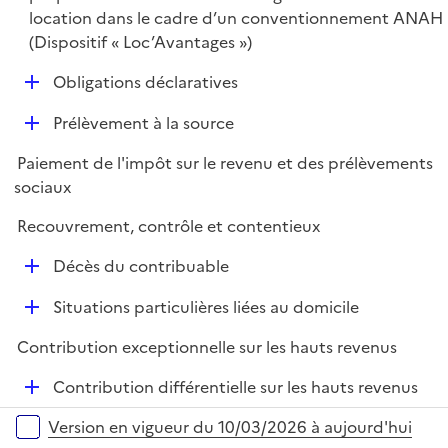
p
location dans le cadre d’un conventionnement ANAH
l
(Dispositif « Loc’Avantages »)
i
D
Obligations déclaratives
e
é
r
D
Prélèvement à la source
p
é
l
Paiement de l'impôt sur le revenu et des prélèvements
p
i
sociaux
l
e
i
r
Recouvrement, contrôle et contentieux
e
D
r
Décès du contribuable
é
D
Situations particulières liées au domicile
p
é
l
Contribution exceptionnelle sur les hauts revenus
p
i
l
e
D
Contribution différentielle sur les hauts revenus
i
r
é
Versions sur la période
e
Version en vigueur du 10/03/2026 à aujourd'hui
p