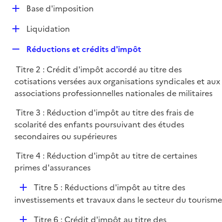
l
D
Base d'imposition
p
i
é
l
e
D
Liquidation
p
i
r
é
l
e
R
Réductions et crédits d'impôt
p
i
r
e
l
e
Titre 2 : Crédit d'impôt accordé au titre des
p
i
r
cotisations versées aux organisations syndicales et aux
l
e
associations professionnelles nationales de militaires
i
r
e
Titre 3 : Réduction d'impôt au titre des frais de
r
scolarité des enfants poursuivant des études
secondaires ou supérieures
Titre 4 : Réduction d'impôt au titre de certaines
primes d'assurances
D
Titre 5 : Réductions d'impôt au titre des
é
investissements et travaux dans le secteur du tourisme
p
D
Titre 6 : Crédit d'impôt au titre des