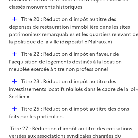
e
classés monuments historiques
r
D
Titre 20 : Réduction d'impôt au titre des
é
dépenses de restauration immobilière dans les sites
p
patrimoniaux remarquables et les quartiers relevant d
l
la politique de la ville (dispositif « Malraux »)
i
D
Titre 22 : Réduction d'impôt en faveur de
e
é
l'acquisition de logements destinés à la location
r
p
meublée exercée à titre non professionnel
l
D
Titre 23 : Réduction d'impôt au titre des
i
é
investissements locatifs réalisés dans le cadre de la loi 
e
p
Scellier »
r
l
D
Titre 25 : Réduction d'impôt au titre des dons
i
é
faits par les particuliers
e
p
r
Titre 27 : Réduction d'impôt au titre des cotisations
l
versées aux associations syndicales chargées du