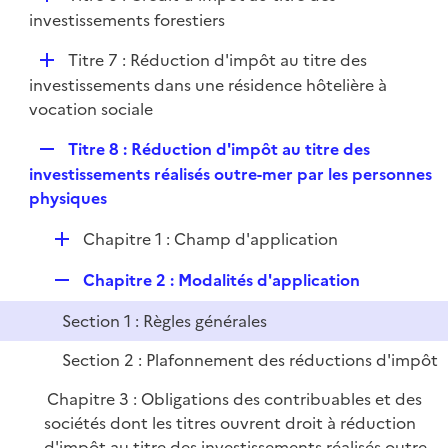
l
é
investissements forestiers
i
p
e
D
Titre 7 : Réduction d'impôt au titre des
l
r
é
investissements dans une résidence hôtelière à
i
p
vocation sociale
e
l
r
R
Titre 8 : Réduction d'impôt au titre des
i
e
investissements réalisés outre-mer par les personnes
e
p
physiques
r
l
D
Chapitre 1 : Champ d'application
i
é
e
R
Chapitre 2 : Modalités d'application
p
r
e
l
Section 1 : Règles générales
p
i
l
e
Section 2 : Plafonnement des réductions d'impôt
i
r
Chapitre 3 : Obligations des contribuables et des
e
sociétés dont les titres ouvrent droit à réduction
r
d'impôt au titre des investissements réalisés outre-