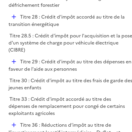
i
défrichement forestier
e
r
D
Titre 28 : Crédit d'impôt accordé au titre de la
é
transition énergétique
p
Titre 28.5 : Crédit d'impôt pour l'acquisition et la pos
l
d'un système de charge pour véhicule électrique
i
(CIBRE)
e
r
D
Titre 29 : Crédit d'impôt au titre des dépenses en
é
faveur de l'aide aux personnes
p
Titre 30 : Crédit d'impôt au titre des frais de garde de
l
jeunes enfants
i
e
Titre 33 : Crédit d'impôt accordé au titre des
r
dépenses de remplacement pour congé de certains
exploitants agricoles
D
Titre 36 : Réductions d’impôt au titre de
é