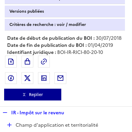
Versions publiées
Critères de recherche : voir / modifier
Date de début de publication du BOI :
30/07/2018
Date de fin de publication du BOI :
01/04/2019
Identifiant juridique :
BOI-IR-RICI-80-20-10
Exporter le document au format pdf
Permalien : adresse web de ce doc
Partager sur Facebook
Partager sur Twitter
Partager sur LinkedIn
Partager par messagerie
Replier
R
IR - Impôt sur le revenu
e
D
Champ d'application et territorialité
p
é