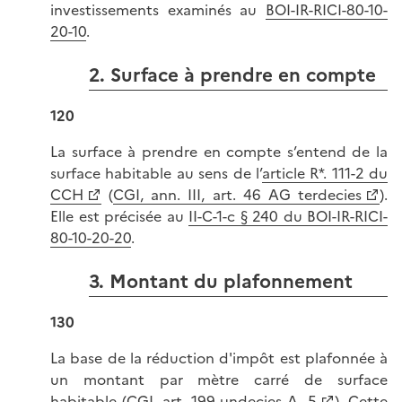
investissements examinés au
BOI-IR-RICI-80-10-
20-10
.
2. Surface à prendre en compte
120
La surface à prendre en compte s’entend de la
surface habitable au sens de l’
article R*. 111-2 du
CCH
(
CGI, ann. III, art. 46 AG terdecies
).
Elle est précisée au
II-C-1-c § 240 du BOI-IR-RICI-
80-10-20-20
.
3. Montant du plafonnement
130
La base de la réduction d'impôt est plafonnée à
un montant par mètre carré de surface
habitable (
CGI, art. 199 undecies A, 5
). Cette