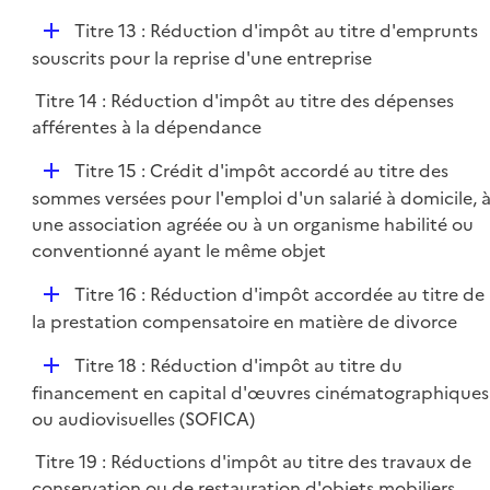
D
Titre 13 : Réduction d'impôt au titre d'emprunts
é
souscrits pour la reprise d'une entreprise
p
Titre 14 : Réduction d'impôt au titre des dépenses
l
afférentes à la dépendance
i
e
D
Titre 15 : Crédit d'impôt accordé au titre des
r
é
sommes versées pour l'emploi d'un salarié à domicile, 
p
une association agréée ou à un organisme habilité ou
l
conventionné ayant le même objet
i
D
Titre 16 : Réduction d'impôt accordée au titre de
e
é
la prestation compensatoire en matière de divorce
r
p
D
Titre 18 : Réduction d'impôt au titre du
l
é
financement en capital d'œuvres cinématographiques
i
p
ou audiovisuelles (SOFICA)
e
l
r
Titre 19 : Réductions d'impôt au titre des travaux de
i
conservation ou de restauration d'objets mobiliers