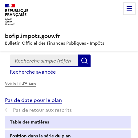
RÉPUBLIQUE
FRANÇAISE
bofip.impots.gouv.fr
Bulletin Officiel des Finances Publiques - Impôts
Recherche simple (références, mots clés, partie du titre
Formulaire
Rechercher
de
Recherche avancée
recherche
Voir le fil d'Ariane
Pas de date pour le plan
Pas de retour aux rescrits
Table des matières
Position dans la série du plan