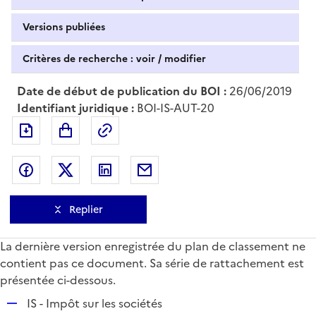
Versions publiées
Critères de recherche : voir / modifier
Date de début de publication du BOI :
26/06/2019
Identifiant juridique :
BOI-IS-AUT-20
Exporter le document au format pdf
Permalien : adresse web de ce doc
Partager sur Facebook
Partager sur Twitter
Partager sur LinkedIn
Partager par messagerie
Replier
La dernière version enregistrée du plan de classement ne
contient pas ce document. Sa série de rattachement est
présentée ci-dessous.
R
IS - Impôt sur les sociétés