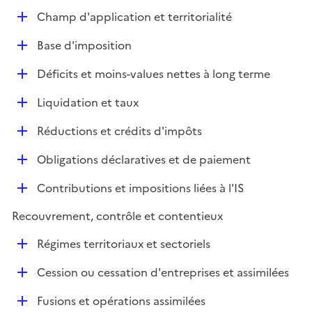
e
D
Champ d'application et territorialité
p
é
l
D
Base d'imposition
p
i
é
l
e
D
Déficits et moins-values nettes à long terme
p
i
r
é
l
e
D
Liquidation et taux
p
i
r
é
l
e
D
Réductions et crédits d'impôts
p
i
r
é
l
e
D
Obligations déclaratives et de paiement
p
i
r
é
l
e
D
Contributions et impositions liées à l'IS
p
i
r
é
l
e
Recouvrement, contrôle et contentieux
p
i
r
l
e
D
Régimes territoriaux et sectoriels
i
r
é
e
D
Cession ou cessation d'entreprises et assimilées
p
r
é
l
D
Fusions et opérations assimilées
p
i