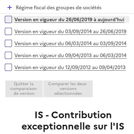
é
l
e
D
Régime fiscal des groupes de sociétés
p
i
r
é
l
e
Versions sur la période
Version en vigueur du 26/06/2019 à aujourd'hui
p
i
r
l
e
Version en vigueur du 03/09/2014 au 26/06/2019
i
r
e
Version en vigueur du 06/03/2014 au 03/09/2014
r
Version en vigueur du 09/04/2013 au 06/03/2014
Version en vigueur du 12/09/2012 au 09/04/2013
Quitter la
Comparer les deux
comparaison
versions
de version
sélectionnées
IS - Contribution
exceptionnelle sur l'IS