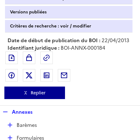
Versions publiées
Critères de recherche : voir / modifier
Date de début de publication du BOI :
22/04/2013
Identifiant juridique :
BOI-ANNX-000184
Exporter le document au format pdf
Permalien : adresse web de ce doc
Partager sur Facebook
Partager sur Twitter
Partager sur LinkedIn
Partager par messagerie
Replier
R
Annexes
e
D
Barèmes
p
é
l
D
Formulaires
p