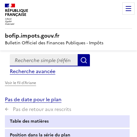
RÉPUBLIQUE
FRANÇAISE
bofip.impots.gouv.fr
Bulletin Officiel des Finances Publiques - Impôts
Recherche simple (références, mots clés, partie du titre
Formulaire
Rechercher
de
Recherche avancée
recherche
Voir le fil d'Ariane
Pas de date pour le plan
Pas de retour aux rescrits
Table des matières
Position dans la série du plan