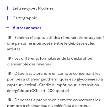
i
é
l
e
D
Lettres-type ; Modèles
p
i
r
é
l
e
D
Cartographie
p
i
r
é
l
e
R
Autres annexes
p
i
r
e
l
e
IR - Schéma récapitulatif des rémunérations payées à
p
i
r
une personne interposée entre le débiteur et les
l
e
artistes
i
r
e
IR - Les différents formulaires de la déclaration
r
d'ensemble des revenus
IR - Dépenses à prendre en compte concernant les
pompes à chaleur géothermiques eau glycolée/eau à
capteur vertical - Crédit d'impôt pour la transition
énergétique (CGI, art. 200 quater)
IR - Dépenses à prendre en compte concernant les
pompes à chaleur eau glycolée/eau à capteur