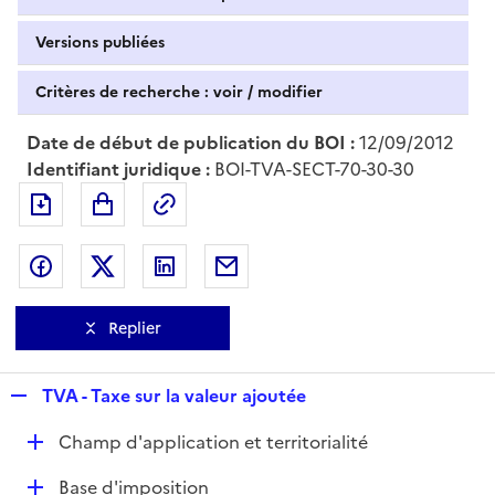
Versions publiées
Critères de recherche : voir / modifier
Date de début de publication du BOI :
12/09/2012
Identifiant juridique :
BOI-TVA-SECT-70-30-30
Exporter le document au format pdf
Permalien : adresse web de ce doc
Partager sur Facebook
Partager sur Twitter
Partager sur LinkedIn
Partager par messagerie
Replier
R
TVA - Taxe sur la valeur ajoutée
e
D
Champ d'application et territorialité
p
é
l
D
Base d'imposition
p