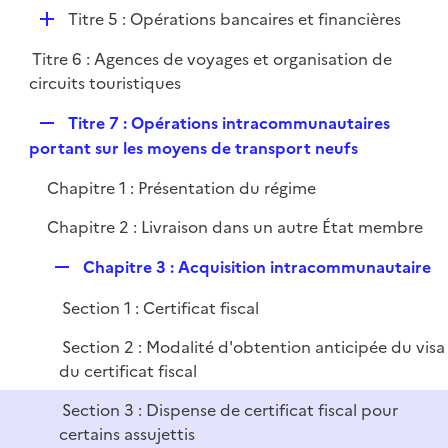
é
l
e
D
Titre 5 : Opérations bancaires et financières
p
i
r
é
l
e
Titre 6 : Agences de voyages et organisation de
p
i
r
circuits touristiques
l
e
i
r
R
Titre 7 : Opérations intracommunautaires
e
e
portant sur les moyens de transport neufs
r
p
Chapitre 1 : Présentation du régime
l
i
Chapitre 2 : Livraison dans un autre État membre
e
r
R
Chapitre 3 : Acquisition intracommunautaire
e
Section 1 : Certificat fiscal
p
l
Section 2 : Modalité d'obtention anticipée du visa
i
du certificat fiscal
e
Section 3 : Dispense de certificat fiscal pour
r
certains assujettis