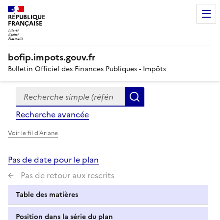
RÉPUBLIQUE
FRANÇAISE
bofip.impots.gouv.fr
Bulletin Officiel des Finances Publiques - Impôts
Recherche simple (références, mots clés, partie du titre
Formulaire
Rechercher
de
Recherche avancée
recherche
Voir le fil d'Ariane
Pas de date pour le plan
Pas de retour aux rescrits
Table des matières
Position dans la série du plan