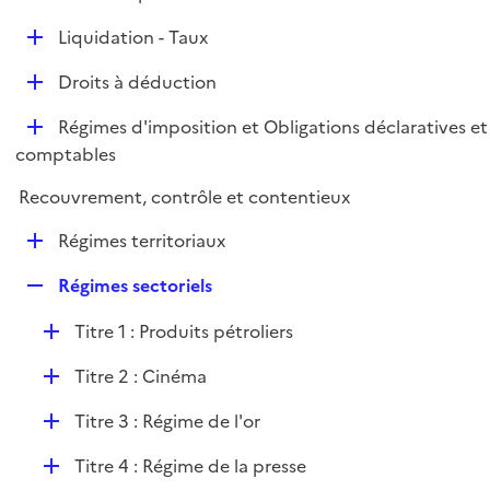
i
é
l
e
D
Liquidation - Taux
p
i
r
é
l
e
D
Droits à déduction
p
i
r
é
l
e
D
Régimes d'imposition et Obligations déclaratives et
p
i
r
é
comptables
l
e
p
i
r
Recouvrement, contrôle et contentieux
l
e
i
r
D
Régimes territoriaux
e
é
r
R
Régimes sectoriels
p
e
l
D
Titre 1 : Produits pétroliers
p
i
é
l
e
D
Titre 2 : Cinéma
p
i
r
é
l
e
D
Titre 3 : Régime de l'or
p
i
r
é
l
e
D
Titre 4 : Régime de la presse
p
i
r