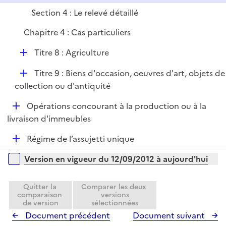
Section 4 : Le relevé détaillé
Chapitre 4 : Cas particuliers
D
Titre 8 : Agriculture
é
D
Titre 9 : Biens d'occasion, oeuvres d'art, objets de
p
é
collection ou d'antiquité
l
p
i
D
Opérations concourant à la production ou à la
l
e
é
livraison d'immeubles
i
r
p
e
D
Régime de l’assujetti unique
l
r
é
i
Versions sur la période
Version en vigueur du 12/09/2012 à aujourd'hui
p
e
l
r
i
Quitter la
Comparer les deux
comparaison
versions
e
de version
sélectionnées
r
Document précédent
Document suivant