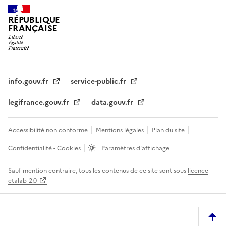
RÉPUBLIQUE
FRANÇAISE
info.gouv.fr
service-public.fr
legifrance.gouv.fr
data.gouv.fr
Accessibilité non conforme
Mentions légales
Plan du site
Confidentialité - Cookies
Paramètres d'affichage
Sauf mention contraire, tous les contenus de ce site sont sous
licence
etalab-2.0
R