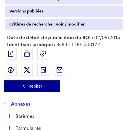
Versions publiées
Critères de recherche : voir / modifier
Date de début de publication du BOI :
02/09/2015
Identifiant juridique :
BOI-LETTRE-000177
Exporter le document au format pdf
Permalien : adresse web de ce doc
Partager sur Facebook
Partager sur Twitter
Partager sur LinkedIn
Partager par messagerie
Replier
R
Annexes
e
D
Barèmes
p
é
l
D
Formulaires
p