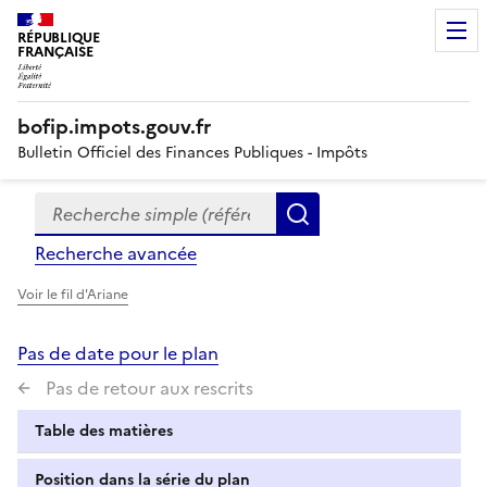
RÉPUBLIQUE
FRANÇAISE
bofip.impots.gouv.fr
Bulletin Officiel des Finances Publiques - Impôts
Recherche simple (références, mots clés, partie du titre
Formulaire
Rechercher
de
Recherche avancée
recherche
Voir le fil d'Ariane
Pas de date pour le plan
Pas de retour aux rescrits
Table des matières
Position dans la série du plan