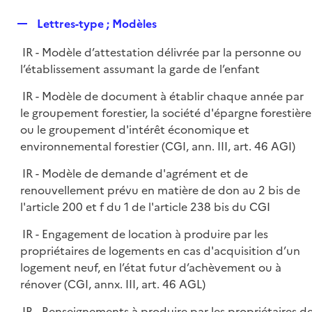
i
é
l
e
R
Lettres-type ; Modèles
p
i
r
e
l
e
IR - Modèle d’attestation délivrée par la personne ou
p
i
r
l’établissement assumant la garde de l’enfant
l
e
i
r
IR - Modèle de document à établir chaque année par
e
le groupement forestier, la société d'épargne forestière
r
ou le groupement d'intérêt économique et
environnemental forestier (CGI, ann. III, art. 46 AGI)
IR - Modèle de demande d'agrément et de
renouvellement prévu en matière de don au 2 bis de
l'article 200 et f du 1 de l'article 238 bis du CGI
IR - Engagement de location à produire par les
propriétaires de logements en cas d'acquisition d’un
logement neuf, en l’état futur d’achèvement ou à
rénover (CGI, annx. III, art. 46 AGL)
IR - Renseignements à produire par les propriétaires d