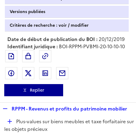
Versions publiées
Critères de recherche : voir / modifier
Date de début de publication du BOI :
20/12/2019
Identifiant juridique :
BOI-RPPM-PVBMI-20-10-10-10
Exporter le document au format pdf
Permalien : adresse web de ce doc
Partager sur Facebook
Partager sur Twitter
Partager sur LinkedIn
Partager par messagerie
Replier
R
RPPM - Revenus et profits du patrimoine mobilier
e
D
Plus-values sur biens meubles et taxe forfaitaire sur
p
é
les objets précieux
l
p