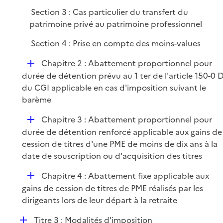
é
Section 3 : Cas particulier du transfert du
p
patrimoine privé au patrimoine professionnel
l
i
Section 4 : Prise en compte des moins-values
e
D
Chapitre 2 : Abattement proportionnel pour
r
é
durée de détention prévu au 1 ter de l'article 150-0 
p
du CGI applicable en cas d'imposition suivant le
l
barème
i
D
Chapitre 3 : Abattement proportionnel pour
e
é
durée de détention renforcé applicable aux gains de
r
p
cession de titres d'une PME de moins de dix ans à la
l
date de souscription ou d'acquisition des titres
i
D
Chapitre 4 : Abattement fixe applicable aux
e
é
gains de cession de titres de PME réalisés par les
r
p
dirigeants lors de leur départ à la retraite
l
D
Titre 3 : Modalités d'imposition