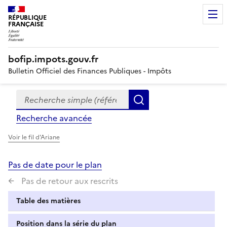
RÉPUBLIQUE
FRANÇAISE
bofip.impots.gouv.fr
Bulletin Officiel des Finances Publiques - Impôts
Recherche simple (références, mots clés, partie du titre
Formulaire
Rechercher
de
Recherche avancée
recherche
Voir le fil d'Ariane
Pas de date pour le plan
Pas de retour aux rescrits
Table des matières
Position dans la série du plan