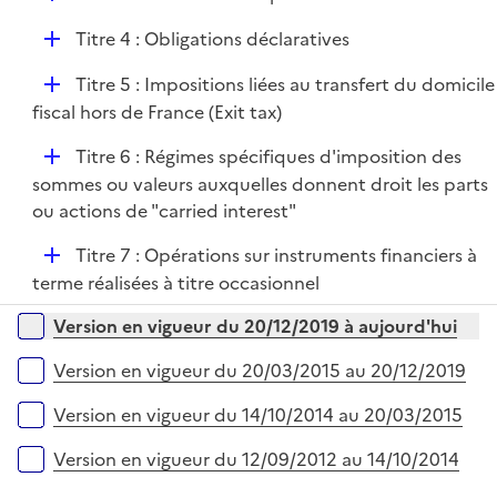
i
é
e
D
Titre 4 : Obligations déclaratives
p
r
é
l
D
Titre 5 : Impositions liées au transfert du domicile
p
i
é
fiscal hors de France (Exit tax)
l
e
p
i
r
D
Titre 6 : Régimes spécifiques d'imposition des
l
e
é
sommes ou valeurs auxquelles donnent droit les parts
i
r
p
ou actions de "carried interest"
e
l
r
D
Titre 7 : Opérations sur instruments financiers à
i
é
terme réalisées à titre occasionnel
e
p
r
Versions sur la période
Version en vigueur du 20/12/2019 à aujourd'hui
l
i
Version en vigueur du 20/03/2015 au 20/12/2019
e
r
Version en vigueur du 14/10/2014 au 20/03/2015
Version en vigueur du 12/09/2012 au 14/10/2014