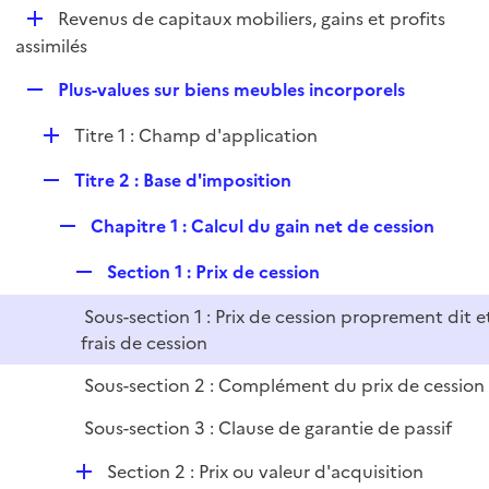
i
D
Revenus de capitaux mobiliers, gains et profits
l
e
é
assimilés
i
r
p
e
R
Plus-values sur biens meubles incorporels
l
r
e
i
D
Titre 1 : Champ d'application
p
e
é
l
r
R
Titre 2 : Base d'imposition
p
i
e
l
e
R
Chapitre 1 : Calcul du gain net de cession
p
i
r
e
l
e
R
Section 1 : Prix de cession
p
i
r
e
l
e
Sous-section 1 : Prix de cession proprement dit e
p
i
r
frais de cession
l
e
i
r
Sous-section 2 : Complément du prix de cession
e
Sous-section 3 : Clause de garantie de passif
r
D
Section 2 : Prix ou valeur d'acquisition