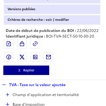
Versions publiées
Critères de recherche : voir / modifier
Date de début de publication du BOI :
22/06/2022
Identifiant juridique :
BOI-TVA-SECT-50-10-30-20
Exporter le document au format pdf
Permalien : adresse web de ce doc
Partager sur Facebook
Partager sur Twitter
Partager sur LinkedIn
Partager par messagerie
Replier
R
TVA - Taxe sur la valeur ajoutée
e
D
Champ d'application et territorialité
p
é
l
D
Base d'imposition
p