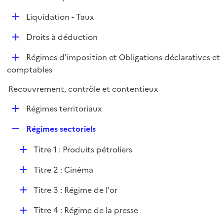
i
é
l
e
D
Liquidation - Taux
p
i
r
é
l
e
D
Droits à déduction
p
i
r
é
l
e
D
Régimes d'imposition et Obligations déclaratives et
p
i
r
é
comptables
l
e
p
i
r
Recouvrement, contrôle et contentieux
l
e
i
r
D
Régimes territoriaux
e
é
r
R
Régimes sectoriels
p
e
l
D
Titre 1 : Produits pétroliers
p
i
é
l
e
D
Titre 2 : Cinéma
p
i
r
é
l
e
D
Titre 3 : Régime de l'or
p
i
r
é
l
e
D
Titre 4 : Régime de la presse
p
i
r