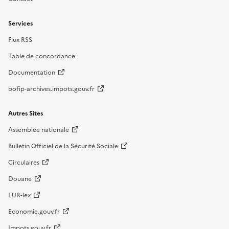
Services
Flux RSS
Table de concordance
Documentation
bofip-archives.impots.gouv.fr
Autres Sites
Assemblée nationale
Bulletin Officiel de la Sécurité Sociale
Circulaires
Douane
EUR-lex
Economie.gouv.fr
Impots.gouv.fr