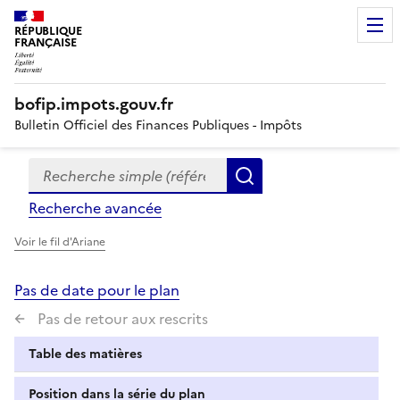
RÉPUBLIQUE
FRANÇAISE
bofip.impots.gouv.fr
Bulletin Officiel des Finances Publiques - Impôts
Recherche simple (références, mots clés, partie du titre
Formulaire
Rechercher
de
Recherche avancée
recherche
Voir le fil d'Ariane
Pas de date pour le plan
Pas de retour aux rescrits
Table des matières
Position dans la série du plan