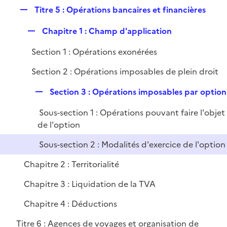
é
l
e
R
Titre 5 : Opérations bancaires et financières
p
i
r
e
l
e
R
Chapitre 1 : Champ d'application
p
i
r
e
l
e
Section 1 : Opérations exonérées
p
i
r
l
e
Section 2 : Opérations imposables de plein droit
i
r
e
R
Section 3 : Opérations imposables par option
r
e
Sous-section 1 : Opérations pouvant faire l'objet
p
de l'option
l
i
Sous-section 2 : Modalités d'exercice de l'option
e
Chapitre 2 : Territorialité
r
Chapitre 3 : Liquidation de la TVA
Chapitre 4 : Déductions
Titre 6 : Agences de voyages et organisation de