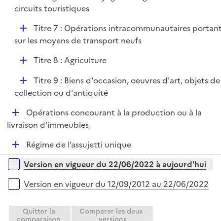
circuits touristiques
D
Titre 7 : Opérations intracommunautaires portan
é
sur les moyens de transport neufs
p
D
Titre 8 : Agriculture
l
é
i
D
Titre 9 : Biens d'occasion, oeuvres d'art, objets de
p
e
é
collection ou d'antiquité
l
r
p
i
D
Opérations concourant à la production ou à la
l
e
é
livraison d'immeubles
i
r
p
e
D
Régime de l’assujetti unique
l
r
é
i
Versions sur la période
Version en vigueur du 22/06/2022 à aujourd'hui
p
e
l
r
Version en vigueur du 12/09/2012 au 22/06/2022
i
e
Quitter la
Comparer les deux
r
comparaison
versions