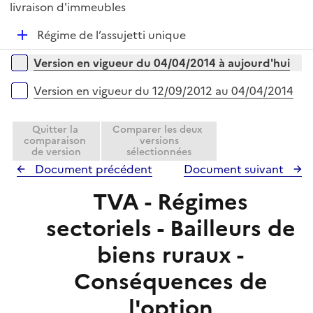
é
livraison d'immeubles
i
p
e
D
Régime de l’assujetti unique
l
r
é
i
Versions sur la période
Version en vigueur du 04/04/2014 à aujourd'hui
p
e
l
r
Version en vigueur du 12/09/2012 au 04/04/2014
i
e
Quitter la
Comparer les deux
r
comparaison
versions
de version
sélectionnées
Document précédent
Document suivant
TVA - Régimes
sectoriels - Bailleurs de
biens ruraux -
Conséquences de
l'option