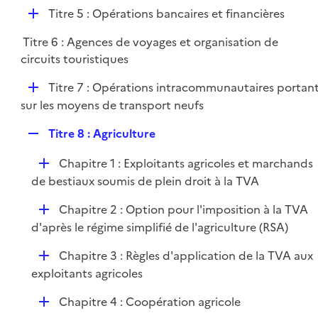
é
l
e
D
Titre 5 : Opérations bancaires et financières
p
i
r
é
l
e
Titre 6 : Agences de voyages et organisation de
p
i
r
circuits touristiques
l
e
i
r
D
Titre 7 : Opérations intracommunautaires portan
e
é
sur les moyens de transport neufs
r
p
R
Titre 8 : Agriculture
l
e
i
D
Chapitre 1 : Exploitants agricoles et marchands
p
e
é
de bestiaux soumis de plein droit à la TVA
l
r
p
i
D
Chapitre 2 : Option pour l'imposition à la TVA
l
e
é
d'après le régime simplifié de l'agriculture (RSA)
i
r
p
e
D
Chapitre 3 : Règles d'application de la TVA aux
l
r
é
exploitants agricoles
i
p
e
D
Chapitre 4 : Coopération agricole
l
r