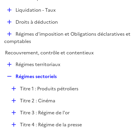
i
é
l
e
D
Liquidation - Taux
p
i
r
é
l
e
D
Droits à déduction
p
i
r
é
l
e
D
Régimes d'imposition et Obligations déclaratives et
p
i
r
é
comptables
l
e
p
i
r
Recouvrement, contrôle et contentieux
l
e
i
r
D
Régimes territoriaux
e
é
r
R
Régimes sectoriels
p
e
l
D
Titre 1 : Produits pétroliers
p
i
é
l
e
D
Titre 2 : Cinéma
p
i
r
é
l
e
D
Titre 3 : Régime de l'or
p
i
r
é
l
e
D
Titre 4 : Régime de la presse
p
i
r