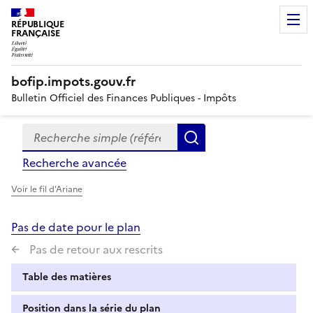
RÉPUBLIQUE
FRANÇAISE
bofip.impots.gouv.fr
Bulletin Officiel des Finances Publiques - Impôts
Recherche simple (références, mots clés, partie du titre
Formulaire
Rechercher
de
Recherche avancée
recherche
Voir le fil d'Ariane
Pas de date pour le plan
Pas de retour aux rescrits
Table des matières
Position dans la série du plan