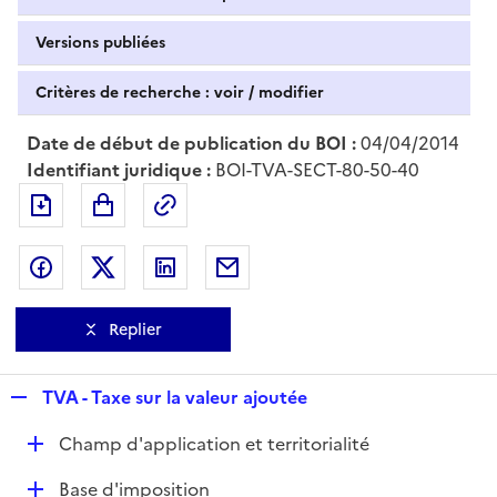
Versions publiées
Critères de recherche : voir / modifier
Date de début de publication du BOI :
04/04/2014
Identifiant juridique :
BOI-TVA-SECT-80-50-40
Exporter le document au format pdf
Permalien : adresse web de ce doc
Partager sur Facebook
Partager sur Twitter
Partager sur LinkedIn
Partager par messagerie
Replier
R
TVA - Taxe sur la valeur ajoutée
e
D
Champ d'application et territorialité
p
é
l
D
Base d'imposition
p