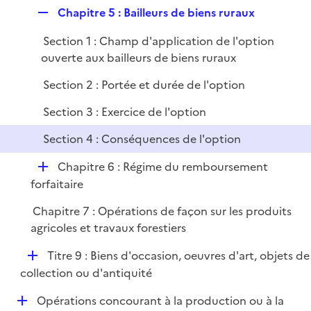
é
i
R
Chapitre 5 : Bailleurs de biens ruraux
p
e
e
l
r
Section 1 : Champ d'application de l'option
p
i
ouverte aux bailleurs de biens ruraux
l
e
i
r
Section 2 : Portée et durée de l'option
e
Section 3 : Exercice de l'option
r
Section 4 : Conséquences de l'option
D
Chapitre 6 : Régime du remboursement
é
forfaitaire
p
Chapitre 7 : Opérations de façon sur les produits
l
agricoles et travaux forestiers
i
e
D
Titre 9 : Biens d'occasion, oeuvres d'art, objets de
r
é
collection ou d'antiquité
p
D
Opérations concourant à la production ou à la
l