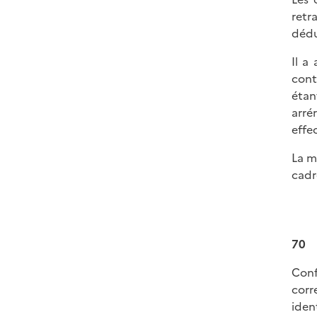
retr
dédu
Il a
cont
étan
arré
effe
La m
cadr
70
Con
corr
iden