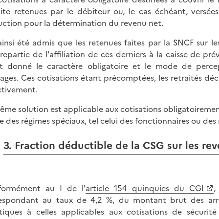
aite retenues par le débiteur ou, le cas échéant, versé
ction pour la détermination du revenu net.
 ainsi été admis que les retenues faites par la SNCF sur 
repartie de l'affiliation de ces derniers à la caisse de 
t donné le caractère obligatoire et le mode de percep
rages. Ces cotisations étant précomptées, les retraités déc
ctivement.
ême solution est applicable aux cotisations obligatoirement
e des régimes spéciaux, tel celui des fonctionnaires ou des 
3. Fraction déductible de la CSG sur les r
formément au I de l'
article 154 quinquies du CGI
,
espondant au taux de 4,2 %, du montant brut des arrér
tiques à celles applicables aux cotisations de sécurité