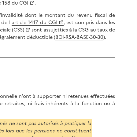
le 158 du CGI
.
d'invalidité dont le montant du revenu fiscal de
de l'
article 1417 du CGI
, est compris dans les
ciale (CSS)
sont assujetties à la CSG au taux de
ntégralement déductible (
BOI-RSA-BASE-30-30
).
ionnelle n'ont à supporter ni retenues effectuées
retraites, ni frais inhérents à la fonction ou à
nés ne sont pas autorisés à pratiquer la
ès lors que les pensions ne constituent