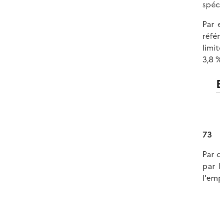
spéc
Par 
réfé
limit
3,8 
73
Par 
par 
l'em