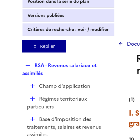
Position dans la série du plan
Versions publiées
Critères de recherche : voir / modifier
Docu
Replier
R
RSA - Revenus salariaux et
e
assimilés
p
D
Champ d'application
l
é
i
D
Régimes territoriaux
(1)
p
e
é
particuliers
l
r
I. 
p
i
D
Base d'imposition des
l
gra
e
é
traitements, salaires et revenus
i
r
p
assimiles
e
10