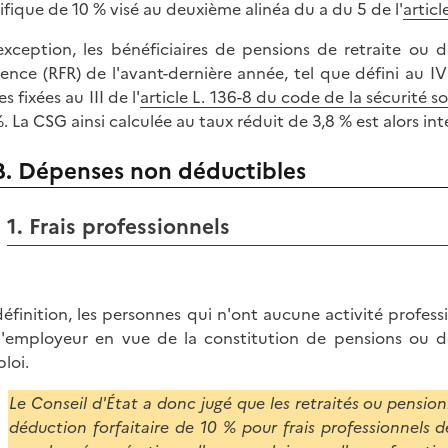
ifique de 10 % visé au deuxième alinéa du a du 5 de l'
artic
exception, les bénéficiaires de pensions de retraite ou 
rence (RFR) de l'avant-dernière année, tel que défini au IV 
es fixées au III de l'
article L. 136-8 du code de la sécurité so
%. La CSG ainsi calculée au taux réduit de 3,8 % est alors i
B. Dépenses non déductibles
1. Frais professionnels
définition, les personnes qui n'ont aucune activité profess
l'employeur en vue de la constitution de pensions ou de 
ploi.
Le Conseil d'État a donc jugé que les retraités ou pension
déduction forfaitaire de 10 % pour frais professionnels d