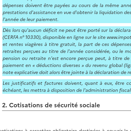
dépenses doivent être payées au cours de la même année.
prestations d'assistance en vue d'obtenir la liquidation des
l'année de leur paiement.
Dès lors qu'aucun déficit ne peut être porté sur la décla
(CERFA n° 10330), disponible en ligne sur le site www.impot
et rentes viagères à titre gratuit, la part de ces dépen
retraites perçues au titre de l'année considérée, ou le 
pension ou retraite n'est encore perçue peut, à titre de 
paiement en « déductions diverses » du revenu global (li
note explicative doit alors être jointe à la déclaration de r
Les justificatifs et factures doivent, quant à eux, être c
échéant, les mettra à disposition de l'administration fiscal
2. Cotisations de sécurité sociale
cotisations à caractère obligatoire destinées à couvrir l