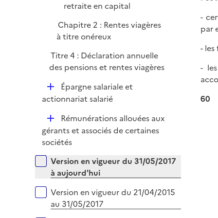
retraite en capital
- ce
Chapitre 2 : Rentes viagères
par 
à titre onéreux
- le
Titre 4 : Déclaration annuelle
des pensions et rentes viagères
- le
acco
D
Épargne salariale et
é
actionnariat salarié
60
p
D
Rémunérations allouées aux
l
é
gérants et associés de certaines
i
p
sociétés
e
l
r
Versions sur la période
Version en vigueur du 31/05/2017
i
à aujourd'hui
e
r
Version en vigueur du 21/04/2015
au 31/05/2017