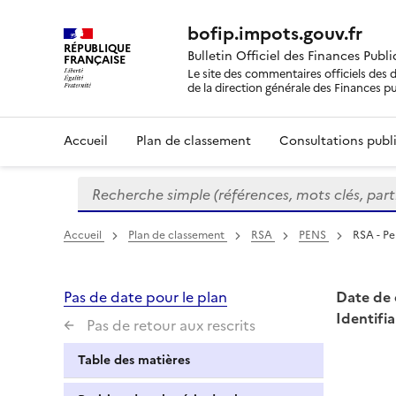
bofip.impots.gouv.fr
RÉPUBLIQUE
Bulletin Officiel des Finances Publ
FRANÇAISE
Le site des commentaires officiels des d
de la direction générale des Finances p
Accueil
Plan de classement
Consultations publi
Recherche simple (références, mots clés, partie 
Formulaire
de
recherche
Accueil
Plan de classement
RSA
PENS
RSA - Pe
Pas de date pour le plan
Date de 
Identifia
Pas de retour aux rescrits
Table des matières