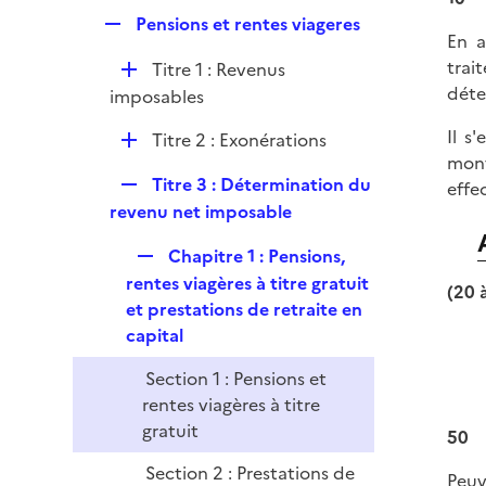
l
r
R
Pensions et rentes viageres
i
En a
e
e
trai
D
Titre 1 : Revenus
p
r
déte
é
imposables
l
p
i
Il s
D
Titre 2 : Exonérations
l
e
mont
é
i
r
R
Titre 3 : Détermination du
effe
p
e
e
revenu net imposable
l
r
p
i
R
Chapitre 1 : Pensions,
l
e
e
rentes viagères à titre gratuit
i
(20 
r
p
et prestations de retraite en
e
l
capital
r
i
Section 1 : Pensions et
e
rentes viagères à titre
r
gratuit
50
Section 2 : Prestations de
Peuv