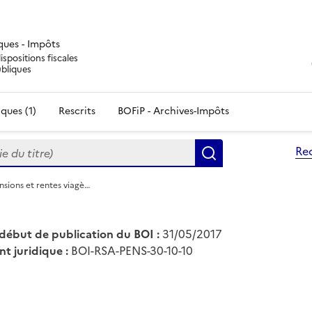
iques - Impôts
ispositions fiscales
ubliques
ques (1)
Rescrits
BOFiP - Archives-Impôts
du titre)
Re
Rechercher
nsions et rentes viagè…
début de publication du BOI :
31/05/2017
nt juridique :
BOI-RSA-PENS-30-10-10