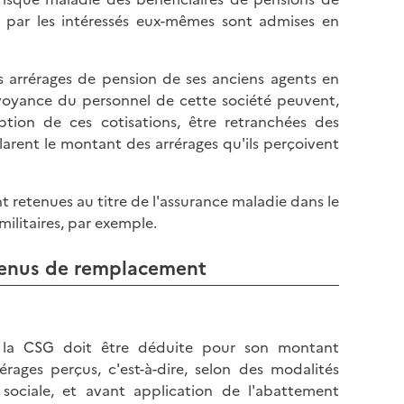
l
p
es par les intéressés eux-mêmes sont admises en
a
a
p
g
a
e
les arrérages de pension de ses anciens agents en
g
prévoyance du personnel de cette société peuvent,
e
tion de ces cotisations, être retranchées des
larent le montant des arrérages qu'ils perçoivent
 retenues au titre de l'assurance maladie dans le
militaires, par exemple.
evenus de remplacement
 la CSG doit être déduite pour son montant
ages perçus, c'est-à-dire, selon des modalités
 sociale, et avant application de l'abattement