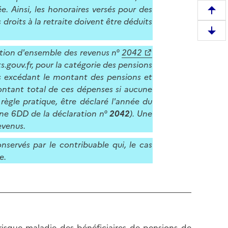
 Ainsi, les honoraires versés pour des
R
 droits à la retraite doivent être déduits
e
D
m
e
o
ration d'ensemble des revenus n°
2042
s
n
s.gouv.fr, pour la catégorie des pensions
c
t
ses excédant le montant des pensions et
e
e
montant total de ces dépenses si aucune
n
r
règle pratique, être déclaré l'année du
d
e
gne 6DD de la déclaration n°
2042
). Une
r
n
evenus.
e
h
onservés par le contribuable qui, le cas
e
a
e.
n
u
b
t
a
d
s
e
d
l
e
a
e risque maladie des bénéficiaires de pensions de