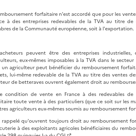
emboursement forfaitaire n'est accordé que pour les ventes o
ce à des entreprises redevables de la TVA au titre de 
res de la Communauté européenne, soit à l'exportation.
acheteurs peuvent être des entreprises industrielles,
culteurs, eux-mêmes imposables à la TVA dans le secteur a
i un agriculteur peut bénéficier du remboursement forfait
ets, lui-même redevable de la TVA au titre des ventes des 
teur de betteraves ouvrent également droit au remboursem
te condition de vente en France à des redevables d
aitaire toute vente à des particuliers (que ce soit sur les m
tres agriculteurs eux-mêmes soumis au remboursement forfa
st rappelé qu'ouvrent toujours droit au remboursement for
cuterie à des exploitants agricoles bénéficiaires du rembo
icle 298 quinquies I-a du CGI
.