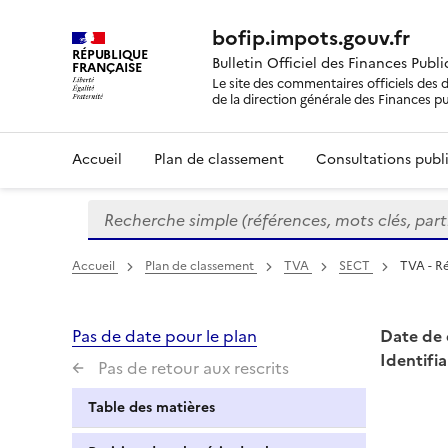
bofip.impots.gouv.fr
RÉPUBLIQUE
Bulletin Officiel des Finances Publ
FRANÇAISE
Le site des commentaires officiels des d
de la direction générale des Finances p
Accueil
Plan de classement
Consultations publi
Recherche simple (références, mots clés, partie 
Formulaire
de
recherche
Accueil
Plan de classement
TVA
SECT
TVA - Ré
Pas de date pour le plan
Date de 
Identifia
Pas de retour aux rescrits
Table des matières