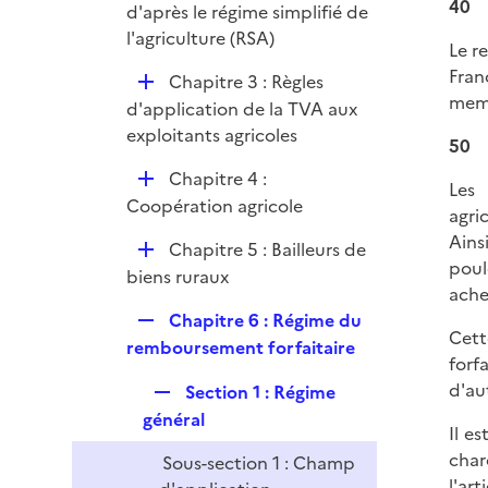
40
p
d'après le régime simplifié de
l
l'agriculture (RSA)
Le r
i
Fran
D
Chapitre 3 : Règles
e
memb
é
d'application de la TVA aux
r
p
exploitants agricoles
50
l
D
Chapitre 4 :
i
Les 
é
Coopération agricole
e
agri
p
r
Ains
D
Chapitre 5 : Bailleurs de
l
poul
é
biens ruraux
i
ache
p
e
R
Chapitre 6 : Régime du
l
r
Cet
e
remboursement forfaitaire
i
forf
p
e
d'au
R
Section 1 : Régime
l
r
e
général
i
Il e
p
e
char
Sous-section 1 : Champ
l
r
l'
art