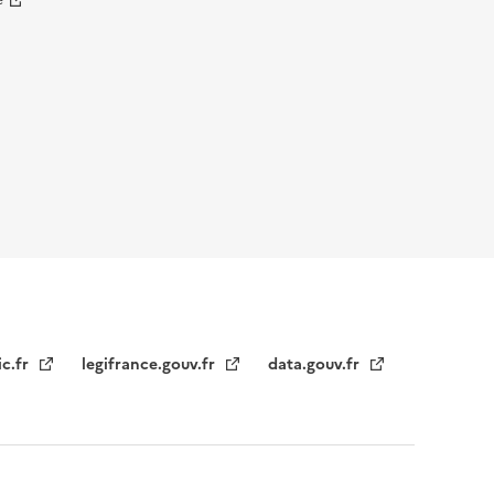
e
ic.fr
legifrance.gouv.fr
data.gouv.fr