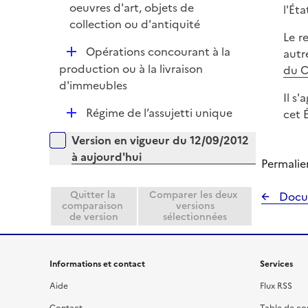
é
oeuvres d'art, objets de
l'Ét
p
collection ou d'antiquité
Le r
l
D
Opérations concourant à la
autr
i
é
production ou à la livraison
du 
e
p
d'immeubles
r
Il s
l
D
Régime de l’assujetti unique
cet 
i
é
e
Versions sur la période
Version en vigueur du 12/09/2012
p
r
à aujourd'hui
l
Permalie
i
e
Quitter la
Comparer les deux
Docu
comparaison
versions
r
de version
sélectionnées
Informations et contact
Services
Aide
Flux RSS