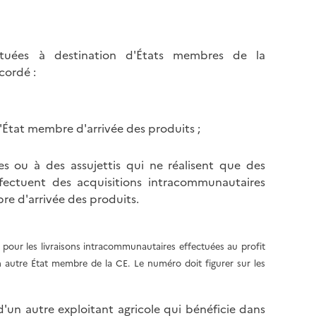
e
a
l
p
a
a
fectuées à destination d'États membres de la
p
g
cordé :
a
e
g
e
l'État membre d'arrivée des produits ;
es ou à des assujettis qui ne réalisent que des
fectuent des acquisitions intracommunautaires
bre d'arrivée des produits.
é pour les livraisons intracommunautaires effectuées au profit
 autre État membre de la CE. Le numéro doit figurer sur les
 d'un autre exploitant agricole qui bénéficie dans