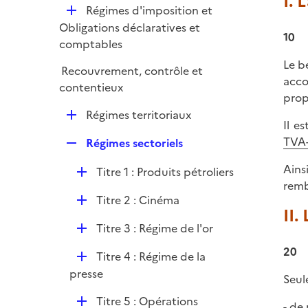
I. 
l
e
D
Régimes d'imposition et
p
i
r
é
Obligations déclaratives et
l
e
10
p
comptables
i
r
l
e
Le b
Recouvrement, contrôle et
i
r
acco
contentieux
e
propr
r
D
Régimes territoriaux
Il e
é
TVA-
R
Régimes sectoriels
p
e
l
Ains
D
Titre 1 : Produits pétroliers
p
i
remb
é
l
e
D
Titre 2 : Cinéma
p
i
II.
r
é
l
e
D
Titre 3 : Régime de l'or
p
i
r
é
l
20
e
D
Titre 4 : Régime de la
p
i
r
é
presse
l
Seul
e
p
i
r
D
Titre 5 : Opérations
l
- de