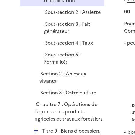
d'application
i
e
60
Sous-section 2 : Assiette
r
Pour
Sous-section 3 : Fait
Comm
générateur
Sous-section 4 : Taux
- pou
Sous-section 5 :
Formalités
Section 2 : Animaux
vivants
Section 3 : Ostréiculture
Chapitre 7 : Opérations de
R
façon sur les produits
d
agricoles et travaux forestiers
f
D
Titre 9 : Biens d'occasion,
- po