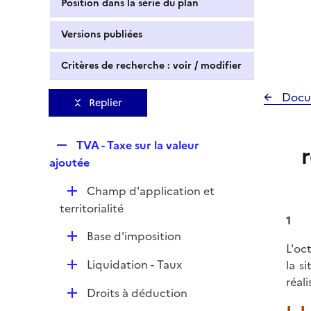
Position dans la série du plan
Versions publiées
Critères de recherche : voir / modifier
Docu
Replier
R
TVA - Taxe sur la valeur
e
ajoutée
p
D
Champ d'application et
l
é
territorialité
i
1
p
e
D
Base d'imposition
l
r
L'oc
é
i
D
Liquidation - Taux
la s
p
e
é
réal
l
r
D
Droits à déduction
p
i
é