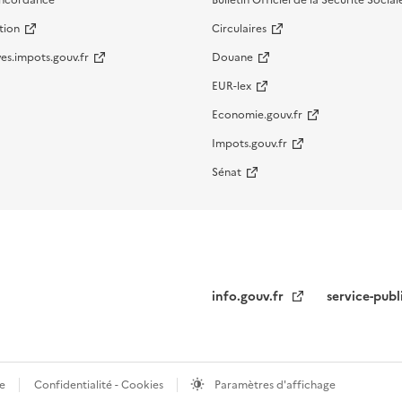
oncordance
Bulletin Officiel de la Sécurité Social
tion
Circulaires
es.impots.gouv.fr
Douane
EUR-lex
Economie.gouv.fr
Impots.gouv.fr
Sénat
info.gouv.fr
service-publ
te
Confidentialité - Cookies
Paramètres d'affichage