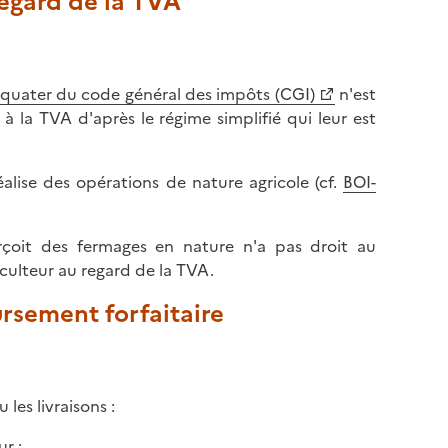
 regard de la TVA
 quater du code général des impôts (CGI)
n'est
à la TVA d'après le régime simplifié qui leur est
éalise des opérations de nature agricole (cf.
BOI-
erçoit des fermages en nature n'a pas droit au
iculteur au regard de la TVA.
ursement forfaitaire
les livraisons :
r ;