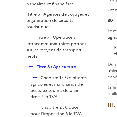
e
é
bancaires et financières
i
r
p
- et 
e
Titre 6 : Agences de voyages et
l
r
organisation de circuits
30
i
touristiques
e
Le r
r
D
Titre 7 : Opérations
agric
é
intracommunautaires portant
E
p
sur les moyens de transport
t
l
neufs
i
De m
R
Titre 8 : Agriculture
e
util
e
r
éché
D
Chapitre 1 : Exploitants
p
é
agricoles et marchands de
l
Enfi
p
bestiaux soumis de plein
i
bail
l
droit à la TVA
e
i
III
r
D
Chapitre 2 : Option
e
é
pour l'imposition à la TVA
r