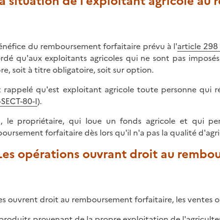
La situation de l'exploitant agricole au
énéfice du remboursement forfaitaire prévu à l'
article 298
rdé qu'aux exploitants agricoles qui ne sont pas imposés 
e, soit à titre obligatoire, soit sur option.
st rappelé qu'est exploitant agricole toute personne qui r
SECT-80-I
).
i, le propriétaire, qui loue un fonds agricole et qui p
oursement forfaitaire dès lors qu'il n'a pas la qualité d'agr
 Les opérations ouvrant droit au rembo
es ouvrent droit au remboursement forfaitaire, les ventes ou 
 produits provenant de la propre exploitation de l'agriculteu