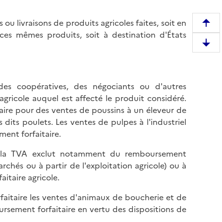
u livraisons de produits agricoles faites, soit en
R
ces mêmes produits, soit à destination d'États
e
D
m
e
o
s
n
c
 des coopératives, des négociants ou d'autres
t
e
gricole auquel est affecté le produit considéré.
e
n
aire pour des ventes de poussins à un éleveur de
r
d
dits poulets. Les ventes de pulpes à l'industriel
e
r
ent forfaitaire.
n
e
h
e la TVA exclut notamment du remboursement
e
a
archés ou à partir de l'exploitation agricole) ou à
n
u
itaire agricole.
b
t
a
d
faitaire les ventes d'animaux de boucherie et de
s
e
ursement forfaitaire en vertu des dispositions de
d
l