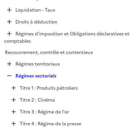
i
é
l
e
D
Liquidation - Taux
p
i
r
é
l
e
D
Droits à déduction
p
i
r
é
l
e
D
Régimes d'imposition et Obligations déclaratives et
p
i
r
é
comptables
l
e
p
i
r
Recouvrement, contrôle et contentieux
l
e
i
r
D
Régimes territoriaux
e
é
r
R
Régimes sectoriels
p
e
l
D
Titre 1 : Produits pétroliers
p
i
é
l
e
D
Titre 2 : Cinéma
p
i
r
é
l
e
D
Titre 3 : Régime de l'or
p
i
r
é
l
e
D
Titre 4 : Régime de la presse
p
i
r