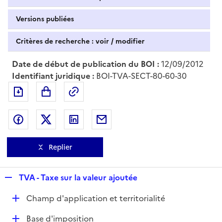
Versions publiées
Critères de recherche : voir / modifier
Date de début de publication du BOI :
12/09/2012
Identifiant juridique :
BOI-TVA-SECT-80-60-30
Exporter le document au format pdf
Permalien : adresse web de ce doc
Partager sur Facebook
Partager sur Twitter
Partager sur LinkedIn
Partager par messagerie
Replier
R
TVA - Taxe sur la valeur ajoutée
e
D
Champ d'application et territorialité
p
é
l
D
Base d'imposition
p