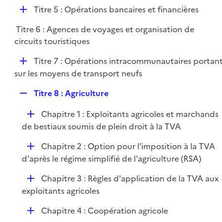
é
l
e
D
Titre 5 : Opérations bancaires et financières
p
i
r
é
l
e
Titre 6 : Agences de voyages et organisation de
p
i
r
circuits touristiques
l
e
i
r
D
Titre 7 : Opérations intracommunautaires portan
e
é
sur les moyens de transport neufs
r
p
R
Titre 8 : Agriculture
l
e
i
D
Chapitre 1 : Exploitants agricoles et marchands
p
e
é
de bestiaux soumis de plein droit à la TVA
l
r
p
i
D
Chapitre 2 : Option pour l'imposition à la TVA
l
e
é
d'après le régime simplifié de l'agriculture (RSA)
i
r
p
e
D
Chapitre 3 : Règles d'application de la TVA aux
l
r
é
exploitants agricoles
i
p
e
D
Chapitre 4 : Coopération agricole
l
r