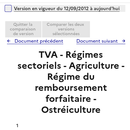
r
é
i
Versions sur la période
Version en vigueur du 12/09/2012 à aujourd'hui
p
e
l
r
i
Quitter la
Comparer les deux
comparaison
versions
e
de version
sélectionnées
r
Document précédent
Document suivant
TVA - Régimes
sectoriels - Agriculture -
Régime du
remboursement
forfaitaire -
Ostréiculture
1