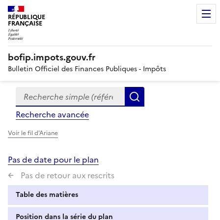
RÉPUBLIQUE
FRANÇAISE
bofip.impots.gouv.fr
Bulletin Officiel des Finances Publiques - Impôts
Recherche simple (références, mots clés, partie du titre
Formulaire
Rechercher
de
Recherche avancée
recherche
Voir le fil d'Ariane
Pas de date pour le plan
Pas de retour aux rescrits
Table des matières
Position dans la série du plan