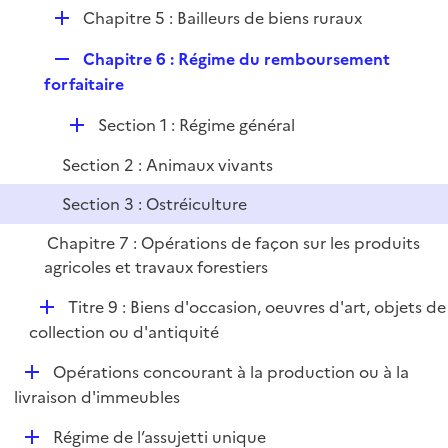
é
i
D
Chapitre 5 : Bailleurs de biens ruraux
p
e
é
l
r
R
Chapitre 6 : Régime du remboursement
p
i
e
forfaitaire
l
e
p
i
r
D
Section 1 : Régime général
l
e
é
i
r
Section 2 : Animaux vivants
p
e
l
r
Section 3 : Ostréiculture
i
Chapitre 7 : Opérations de façon sur les produits
e
agricoles et travaux forestiers
r
D
Titre 9 : Biens d'occasion, oeuvres d'art, objets de
é
collection ou d'antiquité
p
D
Opérations concourant à la production ou à la
l
é
livraison d'immeubles
i
p
e
D
Régime de l’assujetti unique
l