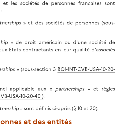
s et les sociétés de personnes françaises sont
:
tnerships
» et des sociétés de personnes (sous-
ship
» de droit américain ou d'une société de
eux États contractants en leur qualité d'associés
erships
» (sous-section 3
BOI-INT-CVB-USA-10-20-
nnel applicable aux «
partnerships
» et règles
CVB-USA-10-20-40
)
.
tnership
» sont définis ci-après (§ 10 et 20).
sonnes et des entités