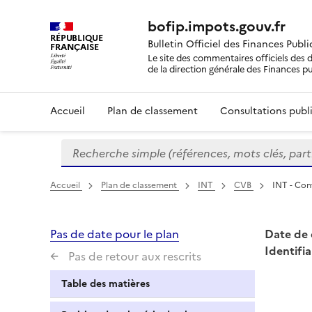
bofip.impots.gouv.fr
RÉPUBLIQUE
Bulletin Officiel des Finances Publ
FRANÇAISE
Le site des commentaires officiels des d
de la direction générale des Finances p
Accueil
Plan de classement
Consultations publi
Recherche simple (références, mots clés, partie 
Formulaire
de
recherche
Accueil
Plan de classement
INT
CVB
INT - Con
Pas de date pour le plan
Date de 
Identifia
Pas de retour aux rescrits
Table des matières