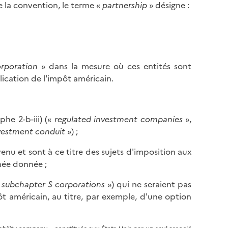
e la convention, le terme «
partnership
» désigne :
rporation
» dans la mesure où ces entités sont
lication de l'impôt américain.
phe 2-b-iii) («
regulated investment companies
»,
nvestment conduit
») ;
enu et sont à ce titre des sujets d'imposition aux
née donnée ;
«
subchapter S corporations
») qui ne seraient pas
t américain, au titre, par exemple, d'une option