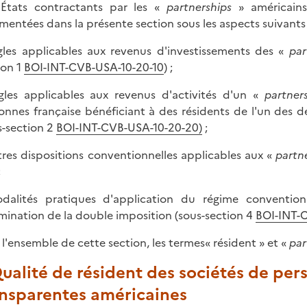
États contractants par les «
partnerships
» américain
entées dans la présente section sous les aspects suivants 
gles applicables aux revenus d'investissements des «
par
ion 1
BOI-INT-CVB-USA-10-20-10
) ;
gles applicables aux revenus d'activités d'un «
partner
onnes française bénéficiant à des résidents de l'un des d
s-section 2
BOI-INT-CVB-USA-10-20-20
)
;
tres dispositions conventionnelles applicables aux «
partn
;
dalités pratiques d'application du régime conventio
imination de la double imposition (sous-section 4
BOI-INT-
 l'ensemble de cette section, les termes« résident » et «
par
Qualité de résident des sociétés de per
ansparentes américaines