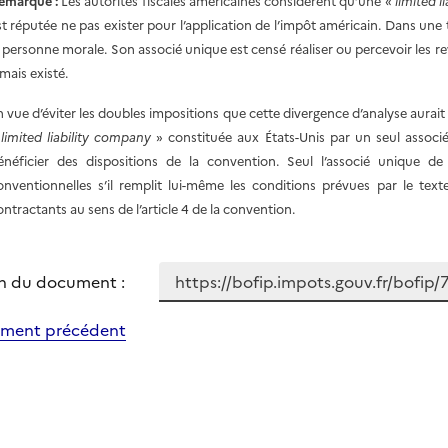
emarque :
Les autorités fiscales américaines considèrent qu’une «
limited l
st réputée ne pas exister pour l’application de l’impôt américain. Dans une tel
a personne morale. Son associé unique est censé réaliser ou percevoir les rev
amais existé.
n vue d’éviter les doubles impositions que cette divergence d’analyse aurai
«
limited liability company
» constituée aux États-Unis par un seul associé 
énéficier des dispositions de la convention. Seul l’associé unique d
onventionnelles s’il remplit lui-même les conditions prévues par le tex
ontractants au sens de l’article 4 de la convention.
n du document :
ment précédent