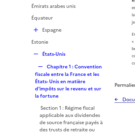
R
Émirats arabes unis
e
l
Équateur
j
D
Espagne
E
é
Estonie
p
b
l
R
États-Unis
c
i
e
c
e
R
Chapitre 1 : Convention
p
r
e
fiscale entre la France et les
l
p
États- Unis en matière
i
Permalie
l
d'impôts sur le revenu et sur
e
i
la fortune
r
Docu
e
Section 1 : Régime fiscal
r
applicable aux dividendes
de source française payés à
des trusts de retraite ou