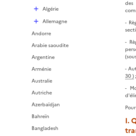
i
des 
e
D
Algérie
comm
r
é
D
Allemagne
- Rè
p
é
sect
l
Andorre
p
i
- Rè
l
e
Arabie saoudite
pers
i
r
(sou
Argentine
e
r
- Au
Arménie
30
)
Australie
- Mo
Autriche
d'él
Azerbaïdjan
Pour
Bahreïn
I. 
Bangladesh
tr