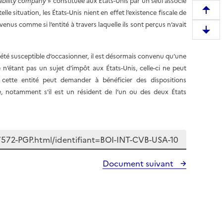
iability company
» constituée aux États-Unis par un seul associé
le situation, les États-Unis nient en effet l’existence fiscale de
R
enus comme si l’entité à travers laquelle ils sont perçus n’avait
e
D
m
e
o
t été susceptible d’occasionner, il est désormais convenu qu’une
s
n
n’étant pas un sujet d’impôt aux États-Unis, celle-ci ne peut
c
t
e cette entité peut demander à bénéficier des dispositions
e
e
te, notamment s'il est un résident de l’un ou des deux États
n
r
d
e
r
n
e
h
e
a
n
u
Document suivant
b
t
a
d
s
e
d
l
e
a