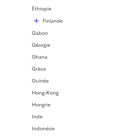
Éthiopie
D
Finlande
é
Gabon
p
l
Géorgie
i
Ghana
e
r
Grèce
Guinée
Hong-Kong
Hongrie
Inde
Indonésie