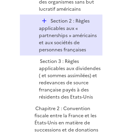
des organismes sans but
lucratif américains
D
Section 2 : Règles
é
applicables aux «
p
partnerships » américains
l
et aux sociétés de
i
personnes françaises
e
Section 3 : Règles
r
applicables aux dividendes
( et sommes assimilées) et
redevances de source
frrançaise payés à des
résidents des Etats-Unis
Chapitre 2 : Convention
fiscale entre la France et les
États-Unis en matière de
successions et de donations