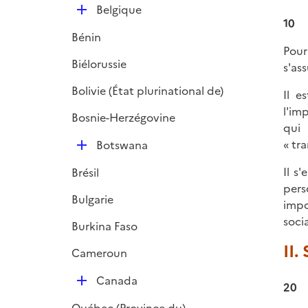
D
Belgique
10
é
Bénin
p
Pour
l
Biélorussie
s'as
i
Bolivie (État plurinational de)
e
Il e
r
l'im
Bosnie-Herzégovine
qui 
D
« tr
Botswana
é
Il s
Brésil
p
pers
l
Bulgarie
impo
i
soci
Burkina Faso
e
r
II.
Cameroun
D
Canada
20
é