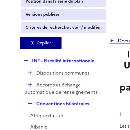
Position dans la série du plan
Versions publiées
Critères de recherche : voir / modifier
Docu
Replier
R
INT - Fiscalité internationale
U
e
D
Dispositions communes
p
é
l
pa
D
Accords et échange
p
i
é
automatique de renseignements
l
e
p
i
r
R
Conventions bilatérales
l
e
e
i
r
1
Afrique du sud
p
e
l
Les 
r
Albanie