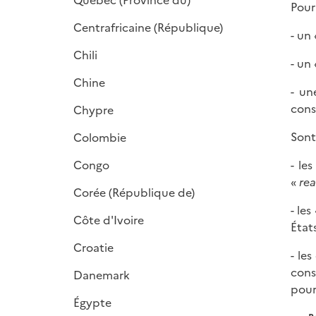
Québec (Province du)
p
Pour
l
Centrafricaine (République)
- un
i
Chili
e
- un
r
Chine
- u
cons
Chypre
Sont
Colombie
Congo
- le
«
rea
Corée (République de)
- le
Côte d'Ivoire
État
Croatie
- les
cons
Danemark
pour
Égypte