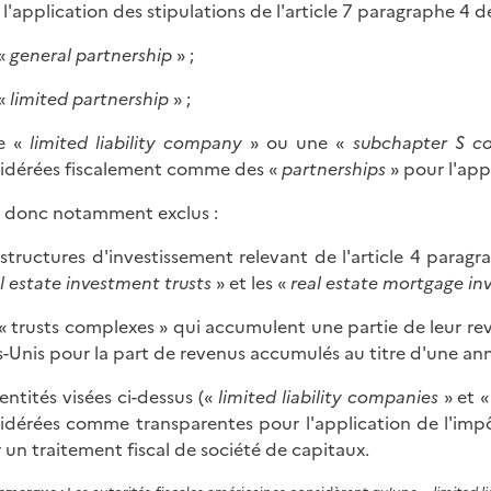
 l'application des stipulations de l'article 7 paragraphe 4 d
 «
general partnership
» ;
 «
limited partnership
» ;
ne «
limited liability company
» ou une «
subchapter S co
idérées fiscalement comme des «
partnerships
» pour l'app
 donc notamment exclus :
s structures d'investissement relevant de l'article 4 paragra
l estate investment trusts
» et les «
real estate mortgage i
s « trusts complexes » qui accumulent une partie de leur rev
s-Unis pour la part de revenus accumulés au titre d'une an
 entités visées ci-dessus («
limited liability companies
» et 
idérées comme transparentes pour l'application de l'impô
 un traitement fiscal de société de capitaux.