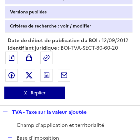
Versions publiées
Critères de recherche : voir / modifier
Date de début de publication du BOI :
12/09/2012
Identifiant juridique :
BOI-TVA-SECT-80-60-20
Exporter le document au format pdf
Permalien : adresse web de ce doc
Partager sur Facebook
Partager sur Twitter
Partager sur LinkedIn
Partager par messagerie
Replier
R
TVA - Taxe sur la valeur ajoutée
e
D
Champ d'application et territorialité
p
é
l
D
Base d'imposition
p