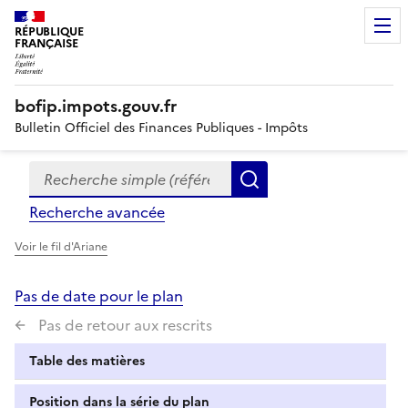
RÉPUBLIQUE
FRANÇAISE
bofip.impots.gouv.fr
Bulletin Officiel des Finances Publiques - Impôts
Recherche simple (références, mots clés, partie du titre
Formulaire
Rechercher
de
Recherche avancée
recherche
Voir le fil d'Ariane
Pas de date pour le plan
Pas de retour aux rescrits
Table des matières
Position dans la série du plan