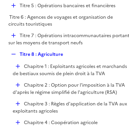
é
l
e
D
Titre 5 : Opérations bancaires et financières
p
i
r
é
l
e
Titre 6 : Agences de voyages et organisation de
p
i
r
circuits touristiques
l
e
i
r
D
Titre 7 : Opérations intracommunautaires portan
e
é
sur les moyens de transport neufs
r
p
R
Titre 8 : Agriculture
l
e
i
D
Chapitre 1 : Exploitants agricoles et marchands
p
e
é
de bestiaux soumis de plein droit à la TVA
l
r
p
i
D
Chapitre 2 : Option pour l'imposition à la TVA
l
e
é
d'après le régime simplifié de l'agriculture (RSA)
i
r
p
e
D
Chapitre 3 : Règles d'application de la TVA aux
l
r
é
exploitants agricoles
i
p
e
D
Chapitre 4 : Coopération agricole
l
r