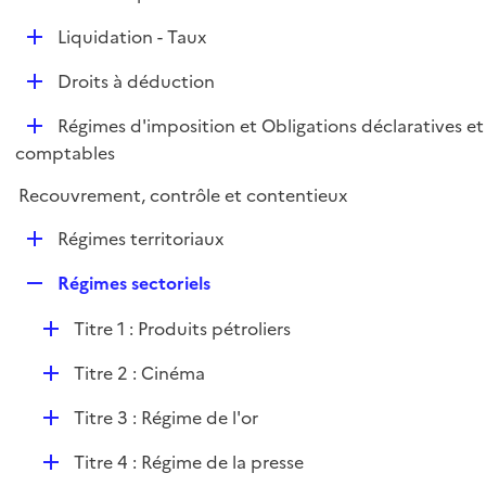
i
é
l
e
D
Liquidation - Taux
p
i
r
é
l
e
D
Droits à déduction
p
i
r
é
l
e
D
Régimes d'imposition et Obligations déclaratives et
p
i
r
é
comptables
l
e
p
i
r
Recouvrement, contrôle et contentieux
l
e
i
r
D
Régimes territoriaux
e
é
r
R
Régimes sectoriels
p
e
l
D
Titre 1 : Produits pétroliers
p
i
é
l
e
D
Titre 2 : Cinéma
p
i
r
é
l
e
D
Titre 3 : Régime de l'or
p
i
r
é
l
e
D
Titre 4 : Régime de la presse
p
i
r