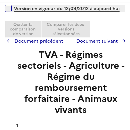
r
é
i
Versions sur la période
Version en vigueur du 12/09/2012 à aujourd'hui
p
e
l
r
i
Quitter la
Comparer les deux
comparaison
versions
e
de version
sélectionnées
r
Document précédent
Document suivant
TVA - Régimes
sectoriels - Agriculture -
Régime du
remboursement
forfaitaire - Animaux
vivants
1