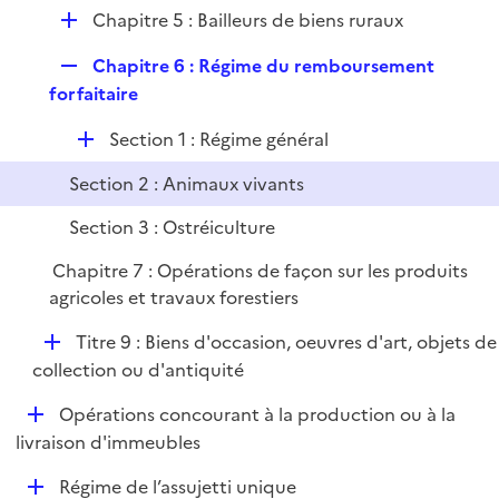
é
i
D
Chapitre 5 : Bailleurs de biens ruraux
p
e
é
l
r
R
Chapitre 6 : Régime du remboursement
p
i
e
forfaitaire
l
e
p
i
r
D
Section 1 : Régime général
l
e
é
i
r
Section 2 : Animaux vivants
p
e
l
r
Section 3 : Ostréiculture
i
Chapitre 7 : Opérations de façon sur les produits
e
agricoles et travaux forestiers
r
D
Titre 9 : Biens d'occasion, oeuvres d'art, objets de
é
collection ou d'antiquité
p
D
Opérations concourant à la production ou à la
l
é
livraison d'immeubles
i
p
e
D
Régime de l’assujetti unique
l