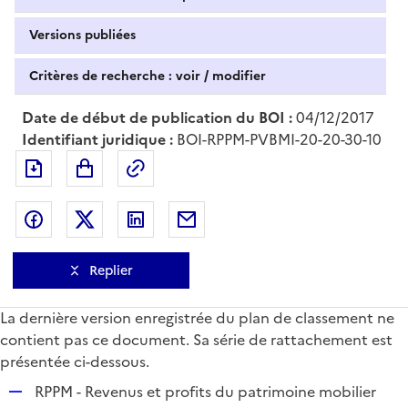
Versions publiées
Critères de recherche : voir / modifier
Date de début de publication du BOI :
04/12/2017
Identifiant juridique :
BOI-RPPM-PVBMI-20-20-30-10
Exporter le document au format pdf
Permalien : adresse web de ce doc
Partager sur Facebook
Partager sur Twitter
Partager sur LinkedIn
Partager par messagerie
Replier
La dernière version enregistrée du plan de classement ne
contient pas ce document. Sa série de rattachement est
présentée ci-dessous.
R
RPPM - Revenus et profits du patrimoine mobilier