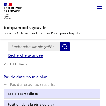
RÉPUBLIQUE
FRANÇAISE
bofip.impots.gouv.fr
Bulletin Officiel des Finances Publiques - Impôts
Recherche simple (références, mots clés, partie du titre
Formulaire
Rechercher
de
Recherche avancée
recherche
Voir le fil d'Ariane
Pas de date pour le plan
Pas de retour aux rescrits
Table des matières
Position dans la série du plan