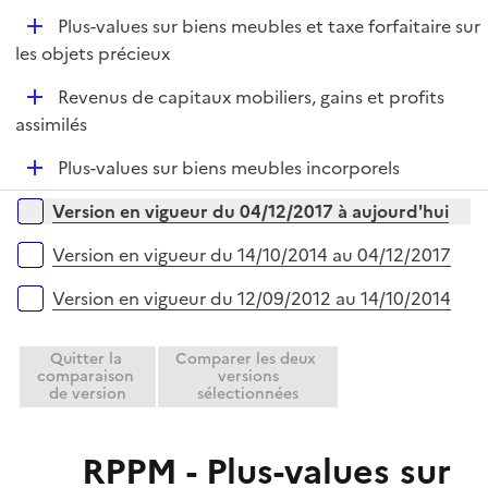
e
D
Plus-values sur biens meubles et taxe forfaitaire sur
p
é
les objets précieux
l
p
i
D
Revenus de capitaux mobiliers, gains et profits
l
e
é
assimilés
i
r
p
e
D
Plus-values sur biens meubles incorporels
l
r
é
i
Versions sur la période
Version en vigueur du 04/12/2017 à aujourd'hui
p
e
l
r
Version en vigueur du 14/10/2014 au 04/12/2017
i
e
Version en vigueur du 12/09/2012 au 14/10/2014
r
Quitter la
Comparer les deux
comparaison
versions
de version
sélectionnées
RPPM - Plus-values sur