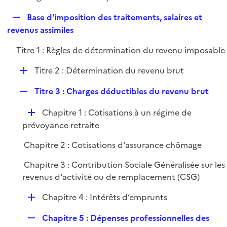
i
é
l
e
R
Base d'imposition des traitements, salaires et
p
i
r
e
revenus assimiles
l
e
p
i
r
Titre 1 : Règles de détermination du revenu imposable
l
e
i
r
D
Titre 2 : Détermination du revenu brut
e
é
r
R
Titre 3 : Charges déductibles du revenu brut
p
e
l
D
Chapitre 1 : Cotisations à un régime de
p
i
é
prévoyance retraite
l
e
p
i
r
Chapitre 2 : Cotisations d'assurance chômage
l
e
i
r
Chapitre 3 : Contribution Sociale Généralisée sur les
e
revenus d'activité ou de remplacement (CSG)
r
D
Chapitre 4 : Intérêts d’emprunts
é
R
Chapitre 5 : Dépenses professionnelles des
p