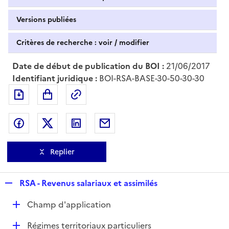
Versions publiées
Critères de recherche : voir / modifier
Date de début de publication du BOI :
21/06/2017
Identifiant juridique :
BOI-RSA-BASE-30-50-30-30
Exporter le document au format pdf
Permalien : adresse web de ce doc
Partager sur Facebook
Partager sur Twitter
Partager sur LinkedIn
Partager par messagerie
Replier
R
RSA - Revenus salariaux et assimilés
e
D
Champ d'application
p
é
l
D
Régimes territoriaux particuliers
p