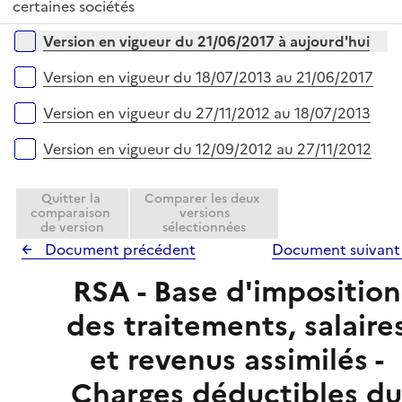
é
certaines sociétés
l
e
p
i
r
Versions sur la période
Version en vigueur du 21/06/2017 à aujourd'hui
l
e
i
r
Version en vigueur du 18/07/2013 au 21/06/2017
e
r
Version en vigueur du 27/11/2012 au 18/07/2013
Version en vigueur du 12/09/2012 au 27/11/2012
Quitter la
Comparer les deux
comparaison
versions
de version
sélectionnées
Document précédent
Document suivan
RSA - Base d'imposition
des traitements, salaire
et revenus assimilés -
Charges déductibles d