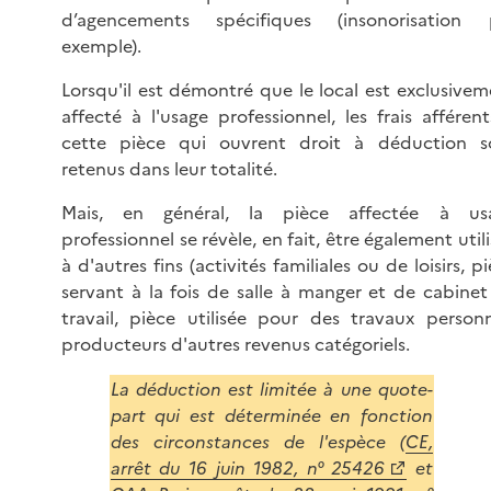
d’agencements spécifiques (insonorisation 
exemple).
Lorsqu'il est démontré que le local est exclusive
affecté à l'usage professionnel, les frais afféren
cette pièce qui ouvrent droit à déduction s
retenus dans leur totalité.
Mais, en général, la pièce affectée à us
professionnel se révèle, en fait, être également util
à d'autres fins (activités familiales ou de loisirs, p
servant à la fois de salle à manger et de cabinet
travail, pièce utilisée pour des travaux personn
producteurs d'autres revenus catégoriels.
La déduction est limitée à une quote-
part qui est déterminée en fonction
des circonstances de l'espèce (
CE,
arrêt du 16 juin 1982, n° 25426
et