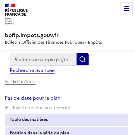
RÉPUBLIQUE
FRANÇAISE
bofip.impots.gouv.fr
Bulletin Officiel des Finances Publiques - Impôts
Recherche simple (références, mots clés, partie du titre
Formulaire
Rechercher
de
Recherche avancée
recherche
Voir le fil d'Ariane
Pas de date pour le plan
Pas de retour aux rescrits
Table des matières
Position dans la série du plan