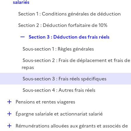
e
salariés
l
p
i
Section 1 : Conditions générales de déduction
l
e
i
r
Section 2 : Déduction forfaitaire de 10%
e
r
R
Section 3 : Déduction des frais réels
e
Sous-section 1 : Règles générales
p
l
Sous-section 2 : Frais de déplacement et frais de
i
repas
e
Sous-section 3 : Frais réels spécifiques
r
Sous-section 4 : Autres frais réels
D
Pensions et rentes viageres
é
D
Épargne salariale et actionnariat salarié
p
é
l
D
Rémunérations allouées aux gérants et associés de
p
i