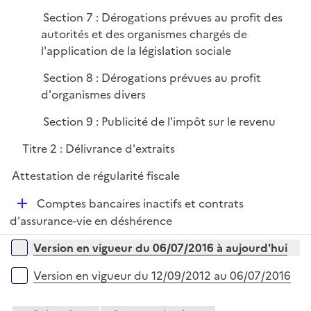
Section 7 : Dérogations prévues au profit des
autorités et des organismes chargés de
l'application de la législation sociale
Section 8 : Dérogations prévues au profit
d'organismes divers
Section 9 : Publicité de l'impôt sur le revenu
Titre 2 : Délivrance d'extraits
Attestation de régularité fiscale
D
Comptes bancaires inactifs et contrats
é
d'assurance-vie en déshérence
p
Versions sur la période
Version en vigueur du 06/07/2016 à aujourd'hui
l
i
Version en vigueur du 12/09/2012 au 06/07/2016
e
r