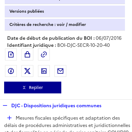
Versions publiées
Critères de recherche : voir / modifier
Date de début de publication du BOI :
06/07/2016
Identifiant juridique :
BOI-DJC-SECR-10-20-40
Exporter le document au format pdf
Permalien : adresse web de ce doc
Partager sur Facebook
Partager sur Twitter
Partager sur LinkedIn
Partager par messagerie
Replier
R
DJC - Dispositions juridiques communes
e
D
Mesures fiscales spécifiques et adaptation des
p
é
délais de procédures administratives et juridictionnelles
l
p