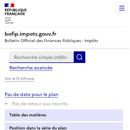
RÉPUBLIQUE
FRANÇAISE
bofip.impots.gouv.fr
Bulletin Officiel des Finances Publiques - Impôts
Recherche simple (références, mots clés, partie du titre
Formulaire
Rechercher
de
Recherche avancée
recherche
Voir le fil d'Ariane
Pas de date pour le plan
Pas de retour aux rescrits
Table des matières
Position dans la série du plan