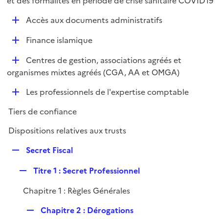
et des formalités en période de crise sanitaire COVID19
i
l
e
D
Accès aux documents administratifs
i
r
é
e
D
Finance islamique
p
r
é
l
D
Centres de gestion, associations agréés et
p
i
é
organismes mixtes agréés (CGA, AA et OMGA)
l
e
p
i
r
D
Les professionnels de l'expertise comptable
l
e
é
i
r
Tiers de confiance
p
e
l
r
Dispositions relatives aux trusts
i
R
e
Secret Fiscal
e
r
R
Titre 1 : Secret Professionnel
p
e
l
Chapitre 1 : Règles Générales
p
i
l
e
R
Chapitre 2 : Dérogations
i