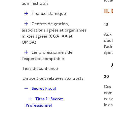
locat
é
administratifs
p
II.
D
Finance islamique
l
é
i
D
Centres de gestion,
10
p
e
é
associations agréés et organismes
l
r
Aux 
p
mixtes agréés (CGA, AA et
i
des 
l
OMGA)
e
l'ad
i
r
D
Les professionnels de
épou
e
é
l'expertise comptable
r
p
Tiers de confiance
l
i
20
Dispositions relatives aux trusts
e
Ces 
R
r
Secret Fiscal
comm
e
R
ces 
Titre 1 : Secret
p
e
le ca
Professionnel
l
p
i