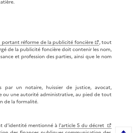
atière.
portant réforme de la publicité foncière
, tout
rgé de la publicité foncière doit contenir les nom,
issance et profession des parties, ainsi que le nom
s par un notaire, huissier de justice, avocat,
re ou une autorité administrative, au pied de tout
n de la formalité.
cat d'identité mentionné à
l'article 5 du décret
ation des finances publiques communication des