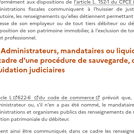
ormément aux dispositions de
l'article L. 152-1 du CPCE
nistrations fiscales communiquent à l'huissier de jus
utoire, les renseignements qu'elles détiennent permettant d
resse de son employeur ou de tout tiers débiteur ou dép
osition de son patrimoine immobilier, à l'exclusion de t
et professionnel.
 Administrateurs, mandataires ou liqui
 cadre d'une procédure de sauvegarde,
uidation judiciaires
icle L
622-6
du code de commerce
prévoit que, 
ministrateur ou, s'il n'en a pas été nommé, le mandatair
nistrations et organismes publics des renseignements de n
ation patrimoniale du débiteur.
ent ainsi être communiqués dans ce cadre les renseignem