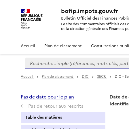
bofip.impots.gouv.fr
RÉPUBLIQUE
Bulletin Officiel des Finances Publ
FRANÇAISE
Le site des commentaires officiels des d
de la direction générale des Finances p
Accueil
Plan de classement
Consultations publi
Recherche simple (références, mots clés, partie 
Formulaire
de
recherche
Accueil
Plan de classement
DJC
SECR
DJC – Se
Pas de date pour le plan
Date de 
Identifia
Pas de retour aux rescrits
Table des matières