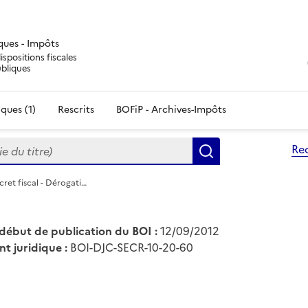
iques - Impôts
ispositions fiscales
ubliques
ques (1)
Rescrits
BOFiP - Archives-Impôts
du titre)
Re
Rechercher
cret fiscal - Dérogati…
début de publication du BOI :
12/09/2012
nt juridique :
BOI-DJC-SECR-10-20-60