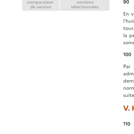
90
comparaison
versions
de version
sélectionnées
En v
l'hu
tous
la p
somm
100
Par 
admi
dema
norm
suit
V. 
110