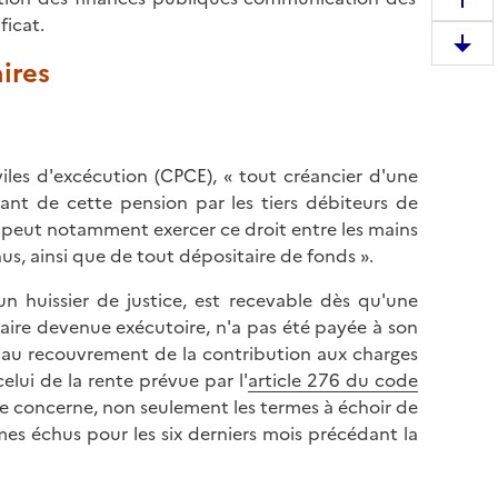
R
ficat.
e
D
m
ires
e
o
s
n
c
t
e
e
les d'excécution (CPCE), « tout créancier d'une
n
r
ant de cette pension par les tiers débiteurs de
d
e
Il peut notamment exercer ce droit entre les mains
r
n
nus, ainsi que de tout dépositaire de fonds ».
e
h
e
n huissier de justice, est recevable dès qu'une
a
n
ciaire devenue exécutoire, n'a pas été payée à son
u
b
 au recouvrement de la contribution aux charges
t
a
celui de la rente prévue par l'
article 276 du code
d
s
lle concerne, non seulement les termes à échoir de
e
d
mes échus pour les six derniers mois précédant la
l
e
a
l
p