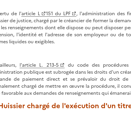
ertu de l'
article L
151 du LPF
, l'administration des
issier de justice, chargé par le créancier de former la dem
 les renseignements dont elle dispose ou peut disposer p
ension, l'identité et l'adresse de son employeur ou de t
es liquides ou exigibles.
ailleurs,
l'article L. 213-5
du code des procédures ci
nistration publique est subrogée dans les droits d'un créan
nde de paiement direct et se prévaloir du droit de c
alement chargé de mettre en œuvre la procédure, il conv
e favorable aux demandes de renseignements qui émanerai
Huissier chargé de l'exécution d'un titr