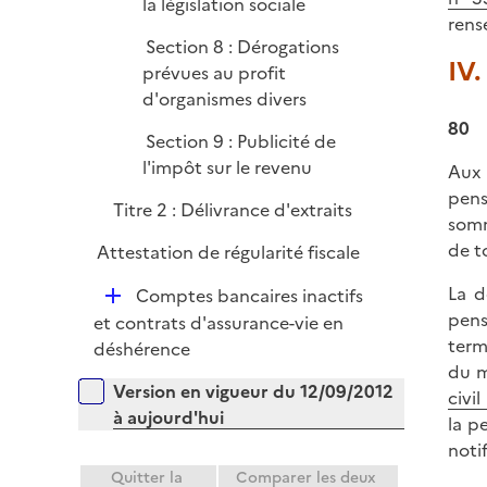
la législation sociale
rens
Section 8 : Dérogations
IV.
prévues au profit
d'organismes divers
80
Section 9 : Publicité de
l'impôt sur le revenu
Aux
pens
Titre 2 : Délivrance d'extraits
somm
de t
Attestation de régularité fiscale
La d
D
Comptes bancaires inactifs
pens
é
et contrats d'assurance-vie en
term
p
déshérence
du m
l
Versions sur la période
Version en vigueur du 12/09/2012
civil
i
à aujourd'hui
la p
e
noti
r
Quitter la
Comparer les deux