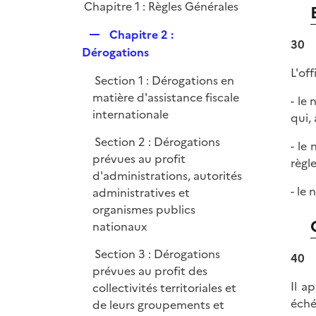
Chapitre 1 : Règles Générales
l
e
i
r
R
Chapitre 2 :
30
e
e
Dérogations
r
p
L'of
Section 1 : Dérogations en
l
matière d'assistance fiscale
- le
i
internationale
qui,
e
r
Section 2 : Dérogations
- le
prévues au profit
règl
d'administrations, autorités
- le
administratives et
organismes publics
nationaux
Section 3 : Dérogations
40
prévues au profit des
Il a
collectivités territoriales et
éché
de leurs groupements et