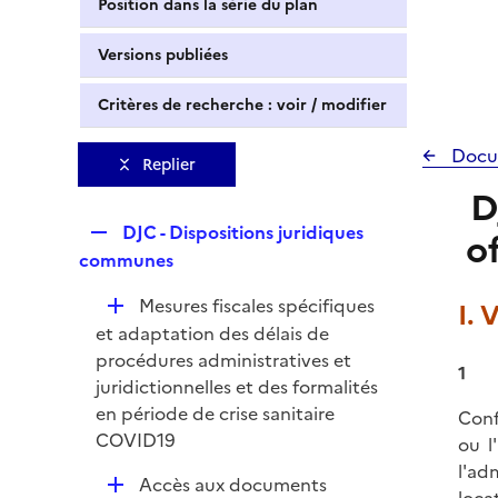
Position dans la série du plan
Versions publiées
Critères de recherche : voir / modifier
Docu
Replier
D
R
DJC - Dispositions juridiques
o
e
communes
p
D
Mesures fiscales spécifiques
I.
l
é
et adaptation des délais de
i
p
procédures administratives et
e
1
l
juridictionnelles et des formalités
r
i
en période de crise sanitaire
Conf
e
COVID19
ou l
r
l'ad
D
Accès aux documents