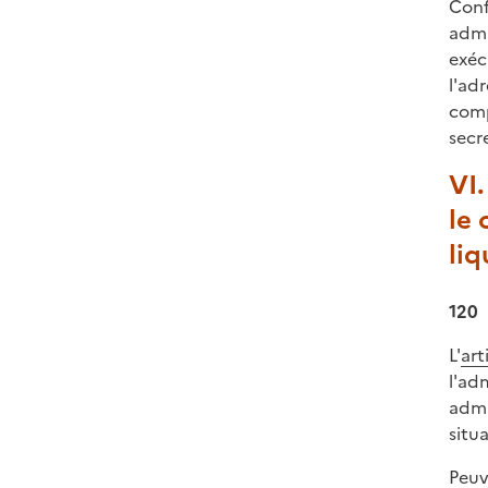
Conf
admi
exéc
l'ad
comp
secr
VI.
le
liq
120
L'
art
l'ad
admi
situ
Peuv