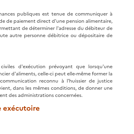
a
a
p
g
 finances publiques est tenue de communiquer à
a
e
ande de paiement direct d'une pension alimentaire,
g
ermettant de déterminer l'adresse du débiteur de
e
oute autre personne débitrice ou dépositaire de
viles d'exécution prévoyant que lorsqu'une
cier d'aliments, celle-ci peut elle-même former la
ommunication reconnu à l'huissier de justice
ient, dans les mêmes conditions, de donner une
ent des administrations concernées.
e exécutoire