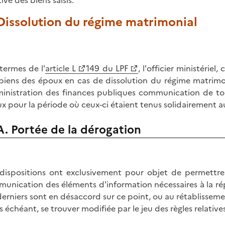
ive des biens saisis.
 Dissolution du régime matrimonial
termes de l'
article L
149 du LPF
, l'officier ministérie
biens des époux en cas de dissolution du régime matrimon
ministration des finances publiques communication de tous
x pour la période où ceux-ci étaient tenus solidairement a
A. Portée de la dérogation
dispositions ont exclusivement pour objet de permettre à l
unication des éléments d'information nécessaires à la répar
derniers sont en désaccord sur ce point, ou au rétablissemen
s échéant, se trouver modifiée par le jeu des règles relatives 