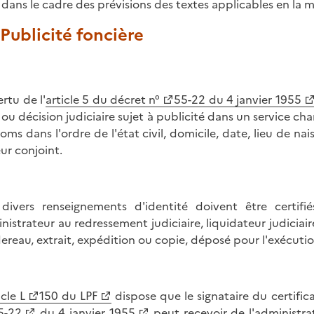
 dans le cadre des prévisions des textes applicables en la m
. Publicité foncière
ertu de l'
article 5 du décret n°
55-22 du 4 janvier 1955
 ou décision judiciaire sujet à publicité dans un service cha
oms dans l'ordre de l'état civil, domicile, date, lieu de na
eur conjoint.
divers renseignements d'identité doivent être certifié
nistrateur au redressement judiciaire, liquidateur judiciai
ereau, extrait, expédition ou copie, déposé pour l'exécutio
icle L
150 du LPF
dispose que le signataire du certifi
5-22
du 4 janvier 1955
peut recevoir de l'administr