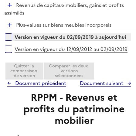
i
D
Revenus de capitaux mobiliers, gains et profits
l
e
é
assimilés
i
r
p
e
D
Plus-values sur biens meubles incorporels
l
r
é
i
Versions sur la période
Version en vigueur du 02/09/2019 à aujourd'hui
p
e
l
r
Version en vigueur du 12/09/2012 au 02/09/2019
i
e
Quitter la
Comparer les deux
r
comparaison
versions
de version
sélectionnées
Document précédent
Document suivant
RPPM - Revenus et
profits du patrimoine
mobilier