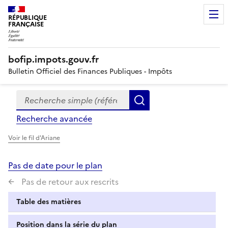
RÉPUBLIQUE
FRANÇAISE
bofip.impots.gouv.fr
Bulletin Officiel des Finances Publiques - Impôts
Recherche simple (références, mots clés, partie du titre
Formulaire
Rechercher
de
Recherche avancée
recherche
Voir le fil d'Ariane
Pas de date pour le plan
Pas de retour aux rescrits
Table des matières
Position dans la série du plan