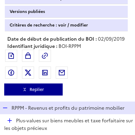
Versions publiées
Critères de recherche : voir / modifier
Date de début de publication du BOI :
02/09/2019
Identifiant juridique :
BOI-RPPM
Exporter le document au format pdf
Permalien : adresse web de ce doc
Partager sur Facebook
Partager sur Twitter
Partager sur LinkedIn
Partager par messagerie
Replier
R
RPPM - Revenus et profits du patrimoine mobilier
e
D
Plus-values sur biens meubles et taxe forfaitaire sur
p
é
les objets précieux
l
p