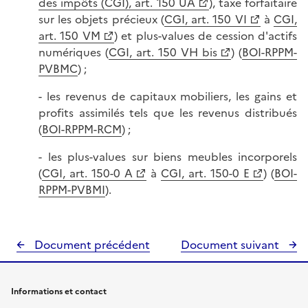
des impôts (CGI), art. 150 UA
), taxe forfaitaire
sur les objets précieux (
CGI, art. 150 VI
à
CGI,
art. 150 VM
) et plus-values de cession d'actifs
numériques (
CGI, art. 150 VH bis
) (
BOI-RPPM-
PVBMC
) ;
- les revenus de capitaux mobiliers, les gains et
profits assimilés tels que les revenus distribués
(
BOI-RPPM-RCM
) ;
- les plus-values sur biens meubles incorporels
(
CGI, art. 150-0 A
à
CGI, art. 150-0 E
) (
BOI-
RPPM-PVBMI
).
Document précédent
Document suivant
Informations et contact