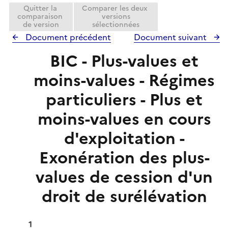
e
Quitter la
Comparer les deux
r
comparaison
versions
de version
sélectionnées
Document précédent
Document suivant
BIC - Plus-values et
moins-values - Régimes
particuliers - Plus et
moins-values en cours
d'exploitation -
Exonération des plus-
values de cession d'un
droit de surélévation
1