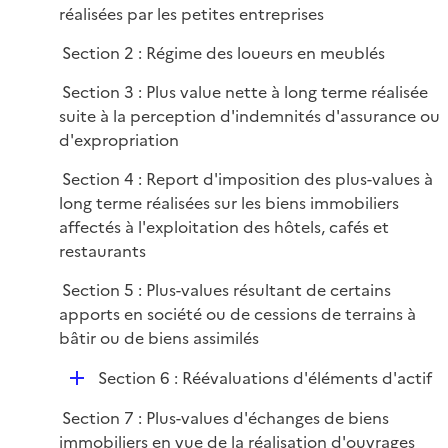
e
é
réalisées par les petites entreprises
i
r
p
e
Section 2 : Régime des loueurs en meublés
l
r
i
Section 3 : Plus value nette à long terme réalisée
e
suite à la perception d'indemnités d'assurance ou
r
d'expropriation
Section 4 : Report d'imposition des plus-values à
long terme réalisées sur les biens immobiliers
affectés à l'exploitation des hôtels, cafés et
restaurants
Section 5 : Plus-values résultant de certains
apports en société ou de cessions de terrains à
bâtir ou de biens assimilés
D
Section 6 : Réévaluations d'éléments d'actif
é
Section 7 : Plus-values d'échanges de biens
p
immobiliers en vue de la réalisation d'ouvrages