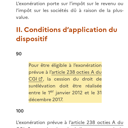
L’exonération porte sur l’impôt sur le revenu ou
l’impôt sur les sociétés dû à raison de la plus-
value.
II. Conditions d’application du
dispositif
90
Pour être éligible à l’exonération
prévue à l’
article 238 octies A du
CGI
, la cession du droit de
surélévation doit être réalisée
er
entre le 1
janvier 2012 et le 31
décembre 2017.
100
L’exonération prévue à l’
article 238 octies A du