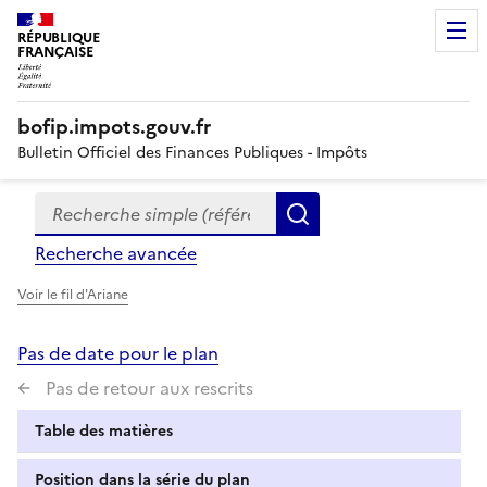
RÉPUBLIQUE
FRANÇAISE
bofip.impots.gouv.fr
Bulletin Officiel des Finances Publiques - Impôts
Recherche simple (références, mots clés, partie du titre
Formulaire
Rechercher
de
Recherche avancée
recherche
Voir le fil d'Ariane
Pas de date pour le plan
Pas de retour aux rescrits
Table des matières
Position dans la série du plan