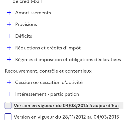
é
de crédit-bail
e
p
r
D
Amortissements
l
é
i
D
Provisions
p
e
é
l
r
D
Déficits
p
i
é
l
e
D
Réductions et crédits d'impôt
p
i
r
é
l
e
D
Régimes d'imposition et obligations déclaratives
p
i
r
é
l
e
Recouvrement, contrôle et contentieux
p
i
r
l
e
D
Cession ou cessation d'activité
i
r
é
e
D
Intéressement - participation
p
r
é
l
Versions sur la période
Version en vigueur du 04/03/2015 à aujourd'hui
p
i
l
e
Version en vigueur du 28/11/2012 au 04/03/2015
i
r