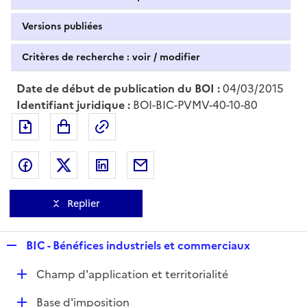
Versions publiées
Critères de recherche : voir / modifier
Date de début de publication du BOI :
04/03/2015
Identifiant juridique :
BOI-BIC-PVMV-40-10-80
Exporter le document au format pdf
Permalien : adresse web de ce doc
Partager sur Facebook
Partager sur Twitter
Partager sur LinkedIn
Partager par messagerie
Replier
R
BIC - Bénéfices industriels et commerciaux
e
D
Champ d'application et territorialité
p
é
l
D
Base d'imposition
p