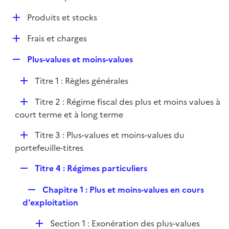
i
é
l
e
D
Produits et stocks
p
i
r
é
l
e
D
Frais et charges
p
i
r
é
l
e
R
Plus-values et moins-values
p
i
r
e
l
e
D
Titre 1 : Règles générales
p
i
r
é
l
e
D
Titre 2 : Régime fiscal des plus et moins values à
p
i
r
é
court terme et à long terme
l
e
p
i
r
D
Titre 3 : Plus-values et moins-values du
l
e
é
portefeuille-titres
i
r
p
e
R
Titre 4 : Régimes particuliers
l
r
e
i
R
Chapitre 1 : Plus et moins-values en cours
p
e
e
d'exploitation
l
r
p
i
D
Section 1 : Exonération des plus-values
l