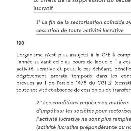
b. Effets de la suppression du secte
lucratif
1° La fin de la sectorisation coïncide a
cessation de toute activité lucrative
190
L'organisme n'est plus assujetti à la CFE à comp
l'année suivant celle au cours de laquelle il a ce
activité lucrative et peut, le cas échéant, bénéfi
dégrèvement prorata temporis dans les cond
prévues au I de l'
article 1478 du CGI
(cessat
toute activité et absence de cession ou de transfert
2° Les conditions requises en matière
d’impôt sur les sociétés pour sectorise
l'activité lucrative ne sont plus rempli
(activité lucrative prépondérante ou n