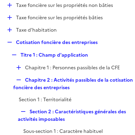
i
D
Taxe foncière sur les propriétés non bâties
l
e
é
i
r
D
Taxe foncière sur les propriétés bâties
p
e
é
l
r
D
Taxe d'habitation
p
i
é
l
e
R
Cotisation foncière des entreprises
p
i
r
e
l
e
R
Titre 1 : Champ d'application
p
i
r
e
l
e
D
Chapitre 1 : Personnes passibles de la CFE
p
i
r
é
l
e
R
Chapitre 2 : Activités passibles de la cotisation
p
i
r
e
foncière des entreprises
l
e
p
i
r
Section 1 : Territorialité
l
e
i
r
R
Section 2 : Caractéristiques générales des
e
e
activités imposables
r
p
Sous-section 1 : Caractère habituel
l