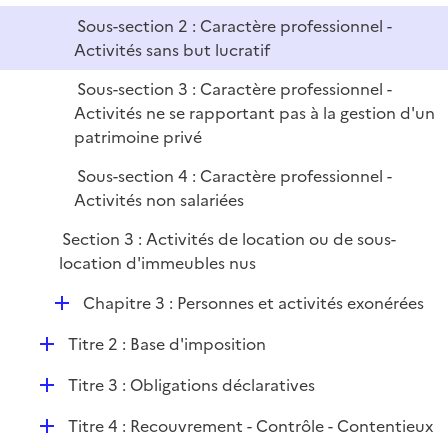
i
Sous-section 2 : Caractère professionnel -
e
Activités sans but lucratif
r
Sous-section 3 : Caractère professionnel -
Activités ne se rapportant pas à la gestion d'un
patrimoine privé
Sous-section 4 : Caractère professionnel -
Activités non salariées
Section 3 : Activités de location ou de sous-
location d'immeubles nus
D
Chapitre 3 : Personnes et activités exonérées
é
D
Titre 2 : Base d'imposition
p
é
l
D
Titre 3 : Obligations déclaratives
p
i
é
l
e
D
Titre 4 : Recouvrement - Contrôle - Contentieux
p
i
r