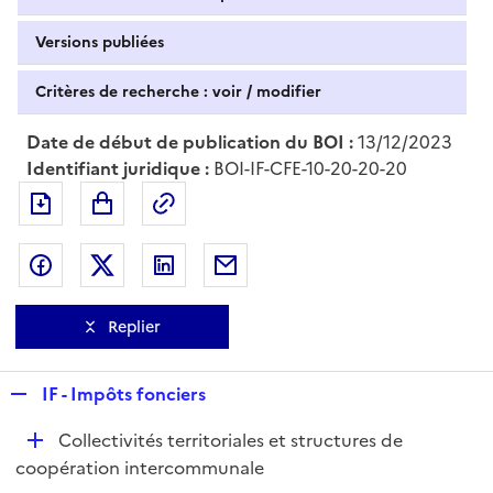
Versions publiées
Critères de recherche : voir / modifier
Date de début de publication du BOI :
13/12/2023
Identifiant juridique :
BOI-IF-CFE-10-20-20-20
Exporter le document au format pdf
Permalien : adresse web de ce doc
Partager sur Facebook
Partager sur Twitter
Partager sur LinkedIn
Partager par messagerie
Replier
R
IF - Impôts fonciers
e
D
Collectivités territoriales et structures de
p
é
coopération intercommunale
l
p