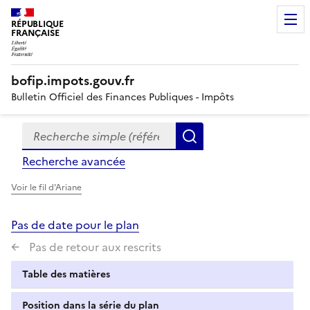
RÉPUBLIQUE
FRANÇAISE
bofip.impots.gouv.fr
Bulletin Officiel des Finances Publiques - Impôts
Recherche simple (références, mots clés, partie du titre
Formulaire
Rechercher
de
Recherche avancée
recherche
Voir le fil d'Ariane
Pas de date pour le plan
Pas de retour aux rescrits
Table des matières
Position dans la série du plan