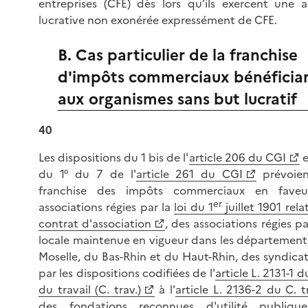
entreprises (CFE) dès lors qu’ils exercent une ac
lucrative non exonérée expressément de CFE.
B. Cas particulier de la franchise
d'impôts commerciaux bénéficia
aux organismes sans but lucratif
40
Les dispositions du 1 bis de l'
article 206 du CGI
e
du 1° du 7 de l'
article 261 du CGI
prévoie
franchise des impôts commerciaux en fave
er
associations régies par la
loi du 1
juillet 1901 rela
contrat d'association
, des associations régies par
locale maintenue en vigueur dans les départements
Moselle, du Bas-Rhin et du Haut-Rhin, des syndicat
par les dispositions codifiées de l'
article L. 2131-1 
du travail (C. trav.)
à l'
article L. 2136-2 du C. t
des fondations reconnues d'utilité publiqu