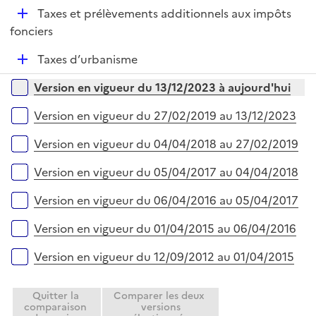
é
l
e
D
Taxes et prélèvements additionnels aux impôts
p
i
r
é
fonciers
l
e
p
i
r
D
Taxes d’urbanisme
l
e
é
i
r
Versions sur la période
Version en vigueur du 13/12/2023 à aujourd'hui
p
e
l
r
Version en vigueur du 27/02/2019 au 13/12/2023
i
e
Version en vigueur du 04/04/2018 au 27/02/2019
r
Version en vigueur du 05/04/2017 au 04/04/2018
Version en vigueur du 06/04/2016 au 05/04/2017
Version en vigueur du 01/04/2015 au 06/04/2016
Version en vigueur du 12/09/2012 au 01/04/2015
Quitter la
Comparer les deux
comparaison
versions