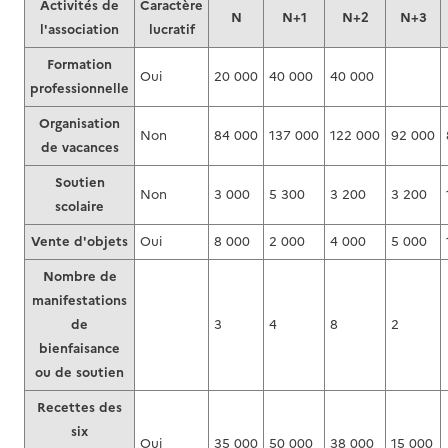
Activités de
Caractère
N
N+1
N+2
N+3
l'association
lucratif
Formation
Oui
20 000
40 000
40 000
professionnelle
Organisation
Non
84 000
137 000
122 000
92 000
de vacances
Soutien
Non
3 000
5 300
3 200
3 200
scolaire
Vente d'objets
Oui
8 000
2 000
4 000
5 000
Nombre de
manifestations
de
3
4
8
2
bienfaisance
ou de soutien
Recettes des
six
Oui
35 000
50 000
38 000
15 000