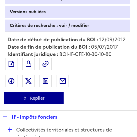
Versions publiées
Critères de recherche : voir / modifier
Date de début de publication du BOI :
12/09/2012
Date de fin de publication du BOI :
05/07/2017
Identifiant juridique :
BOI-IF-CFE-10-30-10-80
Exporter le document au format pdf
Permalien : adresse web de ce doc
Partager sur Facebook
Partager sur Twitter
Partager sur LinkedIn
Partager par messagerie
Replier
R
IF - Impôts fonciers
e
D
Collectivités territoriales et structures de
p
é