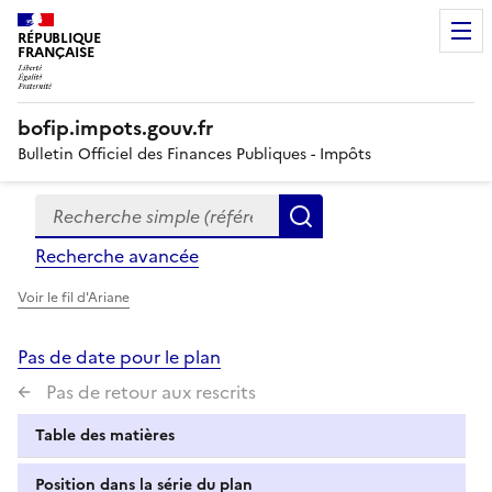
RÉPUBLIQUE
FRANÇAISE
bofip.impots.gouv.fr
Bulletin Officiel des Finances Publiques - Impôts
Recherche simple (références, mots clés, partie du titre
Formulaire
Rechercher
de
Recherche avancée
recherche
Voir le fil d'Ariane
Pas de date pour le plan
Pas de retour aux rescrits
Table des matières
Position dans la série du plan