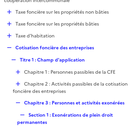
coopération intercommunale
l
p
i
D
Taxe foncière sur les propriétés non bâties
l
e
é
i
r
D
Taxe foncière sur les propriétés bâties
p
e
é
l
r
D
Taxe d'habitation
p
i
é
l
e
R
Cotisation foncière des entreprises
p
i
r
e
l
e
R
Titre 1 : Champ d'application
p
i
r
e
l
e
D
Chapitre 1 : Personnes passibles de la CFE
p
i
r
é
l
e
D
Chapitre 2 : Activités passibles de la cotisation
p
i
r
é
foncière des entreprises
l
e
p
i
r
R
Chapitre 3 : Personnes et activités exonérées
l
e
e
i
r
R
Section 1 : Exonérations de plein droit
p
e
e
permanentes
l
r
p