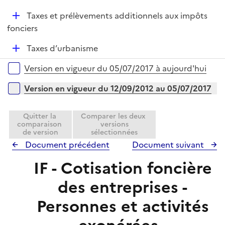
i
é
l
e
D
Taxes et prélèvements additionnels aux impôts
p
i
r
é
fonciers
l
e
p
i
r
D
Taxes d’urbanisme
l
e
é
i
r
Versions sur la période
Version en vigueur du 05/07/2017 à aujourd'hui
p
e
l
r
Version en vigueur du 12/09/2012 au 05/07/2017
i
e
Quitter la
Comparer les deux
r
comparaison
versions
de version
sélectionnées
Document précédent
Document suivant
IF - Cotisation foncière
des entreprises -
Personnes et activités