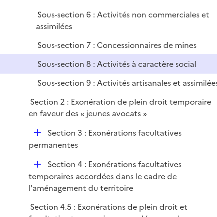
Sous-section 6 : Activités non commerciales et
assimilées
Sous-section 7 : Concessionnaires de mines
Sous-section 8 : Activités à caractère social
Sous-section 9 : Activités artisanales et assimilée
Section 2 : Exonération de plein droit temporaire
en faveur des « jeunes avocats »
D
Section 3 : Exonérations facultatives
é
permanentes
p
D
Section 4 : Exonérations facultatives
l
é
temporaires accordées dans le cadre de
i
p
l'aménagement du territoire
e
l
r
Section 4.5 : Exonérations de plein droit et
i