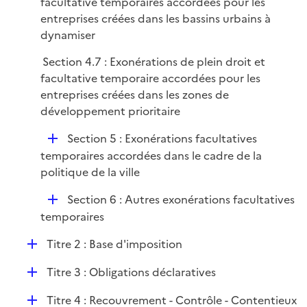
facultative temporaires accordées pour les
e
entreprises créées dans les bassins urbains à
r
dynamiser
Section 4.7 : Exonérations de plein droit et
facultative temporaire accordées pour les
entreprises créées dans les zones de
développement prioritaire
D
Section 5 : Exonérations facultatives
é
temporaires accordées dans le cadre de la
p
politique de la ville
l
D
Section 6 : Autres exonérations facultatives
i
é
temporaires
e
p
r
D
Titre 2 : Base d'imposition
l
é
i
D
Titre 3 : Obligations déclaratives
p
e
é
l
r
D
Titre 4 : Recouvrement - Contrôle - Contentieux
p