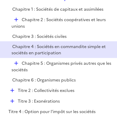
i
e
l
e
Chapitre 1 : Sociétés de capitaux et assimilées
p
i
r
l
e
D
Chapitre 2 : Sociétés coopératives et leurs
i
r
é
unions
e
p
r
Chapitre 3 : Sociétés civiles
l
i
Chapitre 4 : Sociétés en commandite simple et
e
sociétés en participation
r
D
Chapitre 5 : Organismes privés autres que les
é
sociétés
p
Chapitre 6 : Organismes publics
l
i
D
Titre 2 : Collectivités exclues
e
é
r
D
Titre 3 : Exonérations
p
é
l
Titre 4 : Option pour l'impôt sur les sociétés
p
i