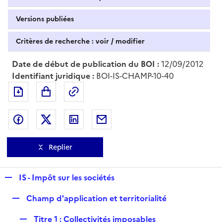
Versions publiées
Critères de recherche : voir / modifier
Date de début de publication du BOI :
12/09/2012
Identifiant juridique :
BOI-IS-CHAMP-10-40
Exporter le document au format pdf
Permalien : adresse web de ce doc
Partager sur Facebook
Partager sur Twitter
Partager sur LinkedIn
Partager par messagerie
Replier
R
IS - Impôt sur les sociétés
e
R
Champ d'application et territorialité
p
e
l
R
Titre 1 : Collectivités imposables
p