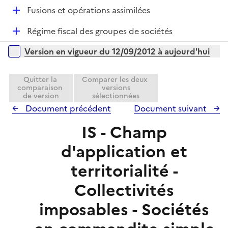
r
é
l
D
Fusions et opérations assimilées
p
i
é
l
e
D
Régime fiscal des groupes de sociétés
p
i
r
é
l
e
Versions sur la période
Version en vigueur du 12/09/2012 à aujourd'hui
p
i
r
l
e
i
Quitter la
Comparer les deux
r
comparaison
versions
e
de version
sélectionnées
r
Document précédent
Document suivant
IS - Champ
d'application et
territorialité -
Collectivités
imposables - Sociétés