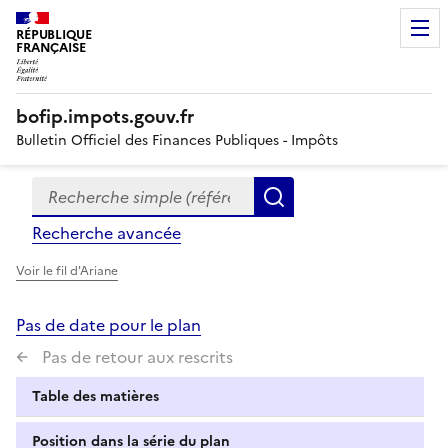
RÉPUBLIQUE
FRANÇAISE
bofip.impots.gouv.fr
Bulletin Officiel des Finances Publiques - Impôts
Recherche simple (références, mots clés, partie du titre
Formulaire
Rechercher
de
Recherche avancée
recherche
Voir le fil d'Ariane
Pas de date pour le plan
Pas de retour aux rescrits
Table des matières
Position dans la série du plan