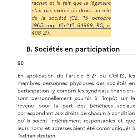
rachat et le fait que la légataire
n'ait pas exercé de droits au sein
de la société (
CE, 15 octobre
1965, req.
n°
64989, RO, p.
408
).
B. Sociétés en participation
90
En application de l'
article 8-2° du CGI
, les
membres personnes physiques des sociétés en
participation -y compris les syndicats financiers-
sont personnellement soumis à l'impôt sur le
revenu pour la part des bénéfices sociaux
correspondant aux droits de chacun à condition
qu'ils soient indéfiniment responsables et que
leurs noms et adresses aient été communiqués à
l'administration.