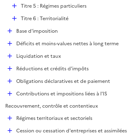
l
e
D
Titre 5 : Régimes particuliers
i
r
é
e
D
Titre 6 : Territorialité
p
r
é
l
D
Base d'imposition
p
i
é
l
e
D
Déficits et moins-values nettes à long terme
p
i
r
é
l
e
D
Liquidation et taux
p
i
r
é
l
e
D
Réductions et crédits d'impôts
p
i
r
é
l
e
D
Obligations déclaratives et de paiement
p
i
r
é
l
e
D
Contributions et impositions liées à l'IS
p
i
r
é
l
e
Recouvrement, contrôle et contentieux
p
i
r
l
e
D
Régimes territoriaux et sectoriels
i
r
é
e
D
Cession ou cessation d'entreprises et assimilées
p