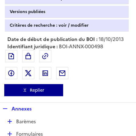
Versions publiées
Critères de recherche : voir / modifier
Date de début de publication du BOI :
18/10/2013
Identifiant juridique :
BOI-ANNX-000498
Exporter le document au format pdf
Permalien : adresse web de ce doc
Partager sur Facebook
Partager sur Twitter
Partager sur LinkedIn
Partager par messagerie
Replier
R
Annexes
e
D
Barèmes
p
é
l
D
Formulaires
p