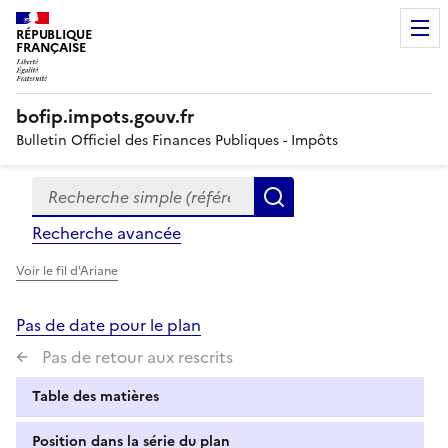
RÉPUBLIQUE
FRANÇAISE
bofip.impots.gouv.fr
Bulletin Officiel des Finances Publiques - Impôts
Recherche simple (références, mots clés, partie du titre
Formulaire
Rechercher
de
Recherche avancée
recherche
Voir le fil d'Ariane
Pas de date pour le plan
Pas de retour aux rescrits
Table des matières
Position dans la série du plan