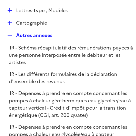
i
é
l
e
D
Lettres-type ; Modèles
p
i
r
é
l
e
D
Cartographie
p
i
r
é
l
e
R
Autres annexes
p
i
r
e
l
e
IR - Schéma récapitulatif des rémunérations payées à
p
i
r
une personne interposée entre le débiteur et les
l
e
artistes
i
r
e
IR - Les différents formulaires de la déclaration
r
d'ensemble des revenus
IR - Dépenses à prendre en compte concernant les
pompes à chaleur géothermiques eau glycolée/eau à
capteur vertical - Crédit d'impôt pour la transition
énergétique (CGI, art. 200 quater)
IR - Dépenses à prendre en compte concernant les
pompes à chaleur eau glycolée/eau à capteur