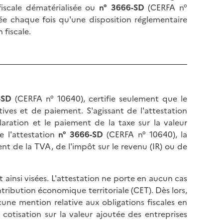
l
p
 fiscale dématérialisée ou
n° 3666-SD
(CERFA n°
a
a
rée chaque fois qu'une disposition réglementaire
p
g
 fiscale.
a
e
g
e
-SD
(CERFA n° 10640), certifie seulement que le
ives et de paiement. S'agissant de l'attestation
laration et le paiement de la taxe sur la valeur
de l'attestation
n° 3666-SD
(CERFA n° 10640), la
nt de la TVA, de l'impôt sur le revenu (IR) ou de
ont ainsi visées. L'attestation ne porte en aucun cas
ntribution économique territoriale (CET). Dès lors,
cune mention relative aux obligations fiscales en
 cotisation sur la valeur ajoutée des entreprises