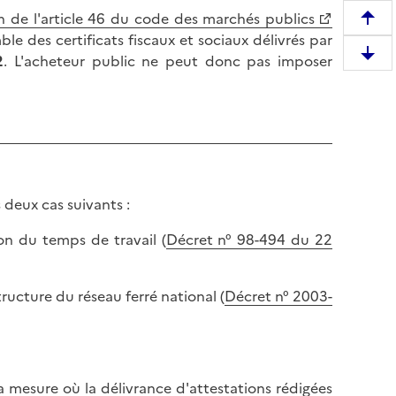
ion de l'article 46 du code des marchés publics
R
ble des certificats fiscaux et sociaux délivrés par
e
2
. L'acheteur public ne peut donc pas imposer
D
m
e
o
s
n
c
t
e
e
n
r
d
e
s deux cas suivants :
r
n
e
h
n du temps de travail (
Décret n° 98-494 du 22
e
a
n
u
b
structure du réseau ferré national (
Décret n° 2003-
t
a
d
s
e
d
l
e
a
la mesure où la délivrance d'attestations rédigées