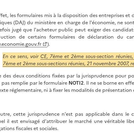
ffet, les formulaires mis à la disposition des entreprises et
diques (DAJ) du ministère en charge de l'économie, ne sont 
efois jugé que l'acheteur public peut exiger des candidats,
uction de certains formulaires de déclaration du ca
economie.gouv.fr
).
En ce sens, voir
CE, 7ème et 2ème sous-section réunies,
7ème et 2ème sous-sections réunies, 21 novembre 2007, r
e des deux conditions fixées par la jurisprudence pour po
t pas remplie par le formulaire
NOTI2
. Il ne se borne en ef
exte réglementaire, ni à fixer les modalités de présentatio
utre, cette jurisprudence n'est pas applicable dans le 
el il est envisagé d'attribuer le marché une véritable libe
ations fiscales et sociales.