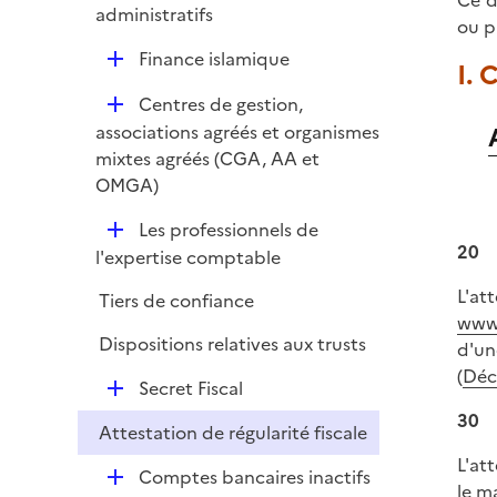
Ce d
é
administratifs
ou p
p
D
Finance islamique
l
I. 
é
i
D
Centres de gestion,
p
e
é
associations agréés et organismes
l
r
p
mixtes agréés (CGA, AA et
i
l
OMGA)
e
i
r
D
Les professionnels de
e
20
é
l'expertise comptable
r
p
L'at
Tiers de confiance
l
www.
i
Dispositions relatives aux trusts
d'un
e
(
Décr
D
r
Secret Fiscal
é
30
Attestation de régularité fiscale
p
L'at
l
D
Comptes bancaires inactifs
le m
i