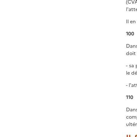
(CVA
l'at
Il e
100
Dans
doit 
- sa
le d
- l'
110
Dans
comp
ultér