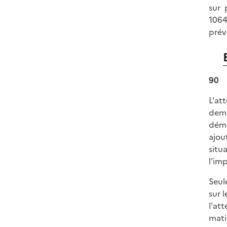
sur 
1064
prévo
90
L'at
dema
déma
ajou
situ
l'imp
Seule
sur 
l'at
mati