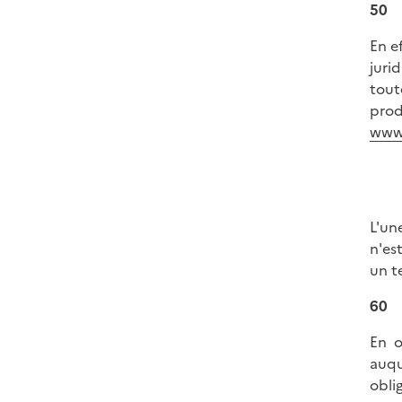
50
En e
juri
tout
prod
www.
L'un
n'es
un t
60
En o
auqu
oblig