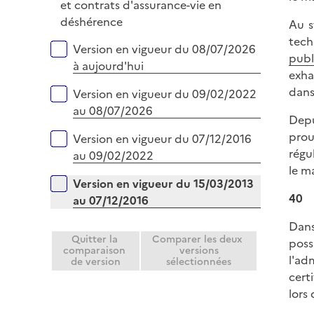
é
et contrats d'assurance-vie en
e
p
déshérence
Au s
r
l
tech
Versions sur la période
Version en vigueur du 08/07/2026
i
publ
à aujourd'hui
e
exhau
r
dans 
Version en vigueur du 09/02/2022
au 08/07/2026
Depu
prou
Version en vigueur du 07/12/2016
régu
au 09/02/2022
le m
Version en vigueur du 15/03/2013
40
au 07/12/2016
Dans
Quitter la
Comparer les deux
poss
comparaison
versions
l'ad
de version
sélectionnées
cert
lors