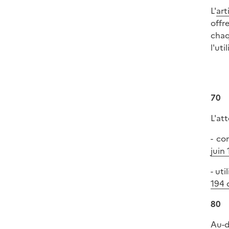
L'
art
offr
chaq
l'ut
70
L'at
- co
juin 
- ut
194 
80
Au-d