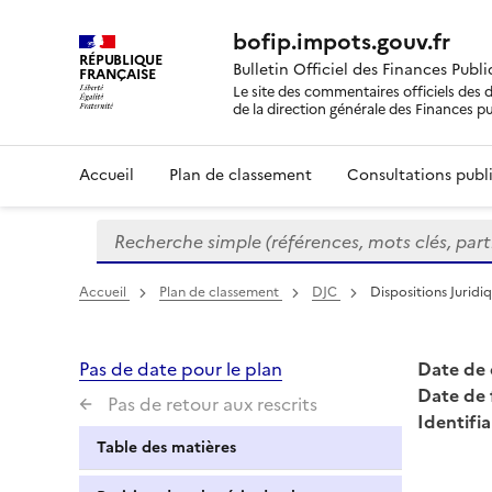
bofip.impots.gouv.fr
RÉPUBLIQUE
Bulletin Officiel des Finances Publ
FRANÇAISE
Le site des commentaires officiels des d
de la direction générale des Finances p
Accueil
Plan de classement
Consultations publi
Recherche simple (références, mots clés, partie 
Formulaire
de
recherche
Accueil
Plan de classement
DJC
Dispositions Juri
Pas de date pour le plan
Date de 
Date de 
Pas de retour aux rescrits
Identifia
Table des matières