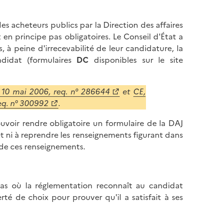
 des acheteurs publics par la Direction des affaires
en principe pas obligatoires. Le Conseil d'État a
 à peine d'irrecevabilité de leur candidature, la
ndidat (formulaires
DC
disponibles sur le site
 10 mai 2006, req. n° 286644
et
CE,
eq. n° 300992
.
uvoir rendre obligatoire un formulaire de la DAJ
fet ni à reprendre les renseignements figurant dans
n de ces renseignements.
cas où la réglementation reconnaît au candidat
rté de choix pour prouver qu'il a satisfait à ses