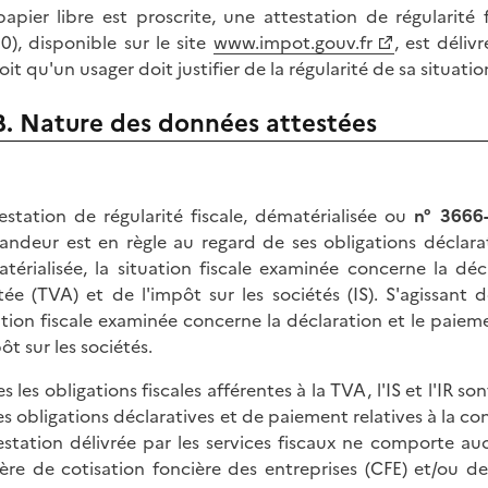
papier libre est proscrite, une attestation de régularité
0), disponible sur le site
www.impot.gouv.fr
, est déliv
it qu'un usager doit justifier de la régularité de sa situation
B. Nature des données attestées
testation de régularité fiscale, dématérialisée ou
n° 3666
ndeur est en règle au regard de ses obligations déclarat
térialisée, la situation fiscale examinée concerne la déc
tée (TVA) et de l'impôt sur les sociétés (IS). S'agissant 
ation fiscale examinée concerne la déclaration et le paieme
ôt sur les sociétés.
s les obligations fiscales afférentes à la TVA, l'IS et l'IR s
les obligations déclaratives et de paiement relatives à la co
testation délivrée par les services fiscaux ne comporte au
ère de cotisation foncière des entreprises (CFE) et/ou de