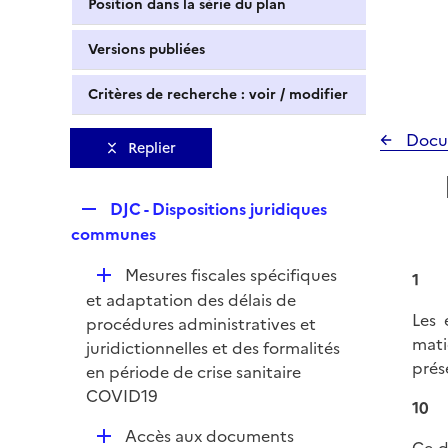
Position dans la série du plan
Versions publiées
Critères de recherche : voir / modifier
Docu
Replier
R
DJC - Dispositions juridiques
e
communes
p
D
Mesures fiscales spécifiques
l
1
é
et adaptation des délais de
i
Les 
p
procédures administratives et
e
mati
l
juridictionnelles et des formalités
r
prés
i
en période de crise sanitaire
e
COVID19
10
r
D
Accès aux documents