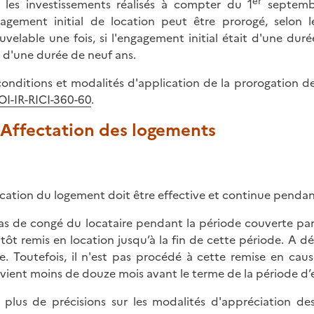
er
 les investissements réalisés à compter du 1
septembr
gagement initial de location peut être prorogé, selon 
uvelable une fois, si l'engagement initial était d'une duré
t d'une durée de neuf ans.
conditions et modalités d'application de la prorogation d
OI-IR-RICI-360-60
.
. Affectation des logements
ocation du logement doit être effective et continue penda
as de congé du locataire pendant la période couverte par
itôt remis en location jusqu’à la fin de cette période. A dé
e. Toutefois, il n'est pas procédé à cette remise en caus
rvient moins de douze mois avant le terme de la période d
 plus de précisions sur les modalités d'appréciation 