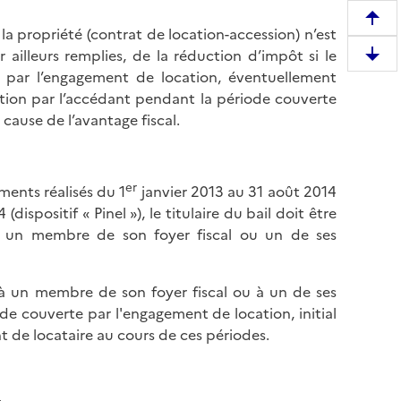
R
 la propriété (contrat de location-accession) n’est
e
 ailleurs remplies, de la réduction d’impôt si le
D
m
 par l’engagement de location, éventuellement
e
o
ption par l’accédant pendant la période couverte
s
n
cause de l’avantage fiscal.
c
t
e
e
n
r
er
ments réalisés du 1
janvier 2013 au 31 août 2014
d
e
spositif « Pinel »), le titulaire du bail doit être
r
n
, un membre de son foyer fiscal ou un de ses
e
h
e
a
n
u
, à un membre de son foyer fiscal ou à un de ses
b
t
e couverte par l'engagement de location, initial
a
d
t de locataire au cours de ces périodes.
s
e
d
l
e
a