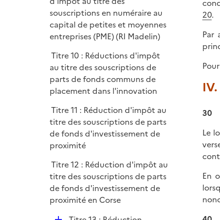
é
d'impôt au titre des
cond
p
souscriptions en numéraire au
20
.
l
capital de petites et moyennes
Par 
i
entreprises (PME) (RI Madelin)
prin
e
Titre 10 : Réductions d'impôt
r
Pour
au titre des souscriptions de
parts de fonds communs de
IV.
placement dans l'innovation
Titre 11 : Réduction d'impôt au
30
titre des souscriptions de parts
Le l
de fonds d'investissement de
vers
proximité
contr
Titre 12 : Réduction d'impôt au
En o
titre des souscriptions de parts
lors
de fonds d'investissement de
nono
proximité en Corse
D
40
Titre 13 : Réduction