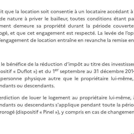
ait que la location soit consentie à un locataire accédant à
de nature à priver le bailleur, toutes conditions étant par
ment demeure sa propriété durant la période couverte
ogé, et que cet engagement est respecté. La levée de l’o
l’engagement de location entraîne en revanche la remise en 
 le bénéfice de la réduction d’impôt au titre des investisse
er
ositif « Duflot ») et du 1
septembre au 31 décembre 2014 (di
personne physique autre que le propriétaire lui-même
ndants ou descendants.
terdiction de louer le logement au propriétaire lui-même
ndants ou descendants s'applique pendant toute la périod
rorogé (dispositif « Pinel »), y compris en cas de changemen