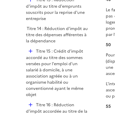
é
d'impôt au titre d'emprunts
Le f
p
souscrits pour la reprise d'une
pas 
l
entreprise
loge
i
pror
Titre 14 : Réduction d'impôt au
e
par 
titre des dépenses afférentes à
r
la dépendance
50
D
Titre 15 : Crédit d'impôt
Pour
é
accordé au titre des sommes
(disp
p
versées pour l'emploi d'un
une 
l
salarié à domicile, à une
asce
i
association agréée ou à un
e
organisme habilité ou
L'in
r
conventionné ayant le même
asce
objet
ou p
D
Titre 16 : Réduction
55
é
d'impôt accordée au titre de la