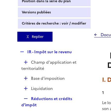
Position dans la série du plan
Versions publiées
Critères de recherche : voir / modifier
Docu
Replier
R
IR - Impôt sur le revenu
e
D
Champ d'application et
D
p
é
territorialité
l
p
i
D
Base d'imposition
I. 
l
e
é
i
r
D
Liquidation
p
e
1
é
l
r
R
Réductions et crédits
p
i
Le l
e
d'impôt
l
e
son a
p