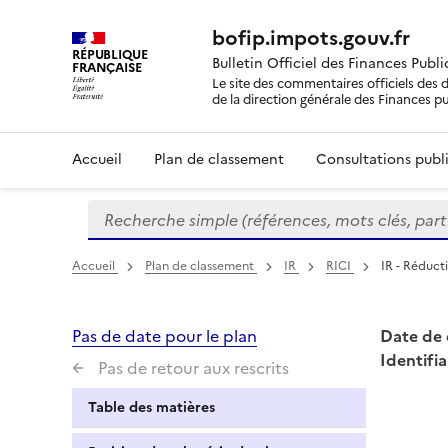
bofip.impots.gouv.fr
RÉPUBLIQUE
Bulletin Officiel des Finances Publ
FRANÇAISE
Le site des commentaires officiels des d
de la direction générale des Finances p
Accueil
Plan de classement
Consultations publi
Recherche simple (références, mots clés, partie 
Formulaire
de
recherche
Accueil
Plan de classement
IR
RICI
IR - Réduct
Pas de date pour le plan
Date de 
Identifia
Pas de retour aux rescrits
Table des matières