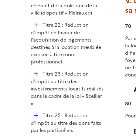
V.
e
relevant de la politique de la
sa 
r
ville (dispositif « Malraux »)
D
Titre 22 : Réduction
70
é
d'impôt en faveur de
Par 
p
l'acquisition de logements
la l
l
destinés à la location meublée
d’ha
i
exercée à titre non
foyer
e
professionnel
ne f
r
D
Titre 23 : Réduction
cond
é
d'impôt au titre des
p
investissements locatifs réalisés
l
dans le cadre de la loi « Scellier
i
»
80
e
D
Titre 25 : Réduction
Pour
r
é
d'impôt au titre des dons faits
p
par les particuliers