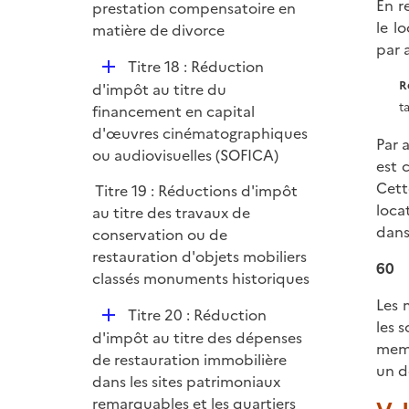
En r
p
prestation compensatoire en
le l
l
matière de divorce
par 
i
D
Titre 18 : Réduction
e
é
R
d'impôt au titre du
r
p
t
financement en capital
l
d'œuvres cinématographiques
Par 
i
ou audiovisuelles (SOFICA)
est 
e
Cett
Titre 19 : Réductions d'impôt
r
loca
au titre des travaux de
dans
conservation ou de
restauration d'objets mobiliers
60
classés monuments historiques
Les 
D
Titre 20 : Réduction
les 
é
d'impôt au titre des dépenses
memb
p
de restauration immobilière
un d
l
dans les sites patrimoniaux
i
remarquables et les quartiers