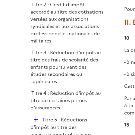
i
r
Titre 2 : Crédit d'impôt
l
e
Pour
accordé au titre des cotisations
i
r
versées aux organisations
II.
e
syndicales et aux associations
r
professionnelles nationales de
10
militaires
La d
Titre 3 : Réduction d'impôt au
titre des frais de scolarité des
- à 
enfants poursuivant des
études secondaires ou
- à 
supérieures
Cett
Titre 4 : Réduction d'impôt au
Par 
titre de certaines primes
à la
d'assurances
comp
D
Titre 5 : Réductions
15
é
d'impôt au titre des
p
investissements et travaux