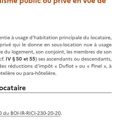
isme public ou privé en vue de
sentie à usage d’habitation principale du locataire,
privé qui le donne en sous-location nue à usage
ire du logement, son conjoint, les membres de son
cf.
IV § 50 et 55
) ses ascendants ou descendants,
des réductions d'impôt « Duflot » ou « Pinel », à
elière ou para-hôtelière.
locataire
150 du BOI-IR-RICI-230-20-20
.