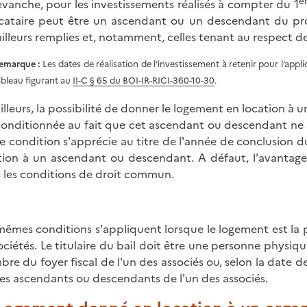
e
evanche, pour les investissements réalisés à compter du 1
ocataire peut être un ascendant ou un descendant du prop
ailleurs remplies et, notamment, celles tenant au respect de
emarque :
Les dates de réalisation de l’investissement à retenir pour l’appl
ableau figurant au
II-C § 65 du BOI-IR-RICI-360-10-30
.
ailleurs, la possibilité de donner le logement en location 
conditionnée au fait que cet ascendant ou descendant ne 
e condition s'apprécie au titre de l'année de conclusion du
tion à un ascendant ou descendant. A défaut, l'avantage 
 les conditions de droit commun.
mêmes conditions s'appliquent lorsque le logement est la 
sociétés. Le titulaire du bail doit être une personne physiq
re du foyer fiscal de l'un des associés ou, selon la date de 
es ascendants ou descendants de l'un des associés.