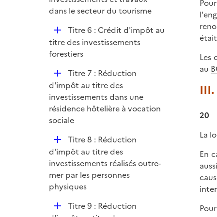
Pour
l
dans le secteur du tourisme
l'en
i
reno
D
Titre 6 : Crédit d'impôt au
e
étai
é
titre des investissements
r
p
forestiers
Les 
l
au
B
D
Titre 7 : Réduction
i
é
d'impôt au titre des
III
e
p
investissements dans une
r
l
résidence hôtelière à vocation
20
i
sociale
e
La l
D
Titre 8 : Réduction
r
é
d'impôt au titre des
En c
p
investissements réalisés outre-
auss
l
mer par les personnes
caus
i
physiques
inte
e
D
Titre 9 : Réduction
Pour
r