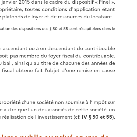
r
janvier 2015 dans le cadre du dispositif « Pinel »,
l
p
riétaire, toutes conditions d'application étant
a
a
 plafonds de loyer et de ressources du locataire.
p
g
a
e
ication des dispositions des § 50 et 55 sont récapitulées dans le
g
e
à un ascendant ou à un descendant du contribuable
soit pas membre du foyer fiscal du contribuable.
 bail, ainsi qu'au titre de chacune des années de
fiscal obtenu fait l'objet d'une remise en cause
propriété d’une société non soumise à l’impôt sur
ue autre que l’un des associés de cette société, un
réalisation de l'investissement (cf.
IV § 50 et 55
),