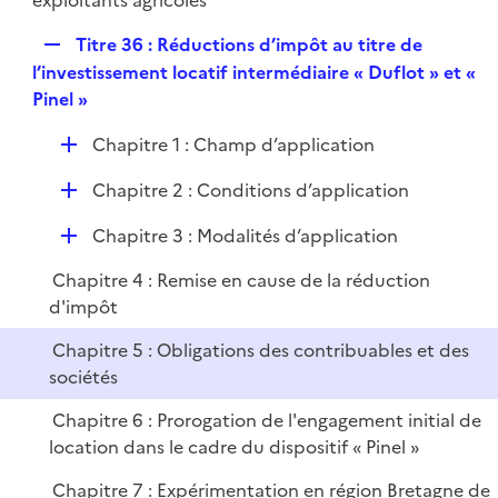
exploitants agricoles
R
Titre 36 : Réductions d’impôt au titre de
e
l’investissement locatif intermédiaire « Duflot » et «
p
Pinel »
l
D
Chapitre 1 : Champ d’application
i
é
e
D
Chapitre 2 : Conditions d’application
p
r
é
l
D
Chapitre 3 : Modalités d’application
p
i
é
l
e
Chapitre 4 : Remise en cause de la réduction
p
i
r
d'impôt
l
e
i
r
Chapitre 5 : Obligations des contribuables et des
e
sociétés
r
Chapitre 6 : Prorogation de l'engagement initial de
location dans le cadre du dispositif « Pinel »
Chapitre 7 : Expérimentation en région Bretagne de