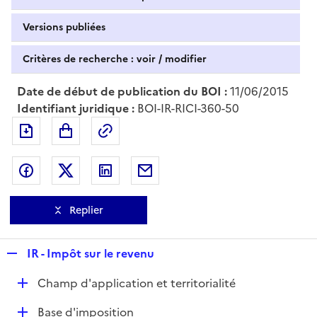
Versions publiées
Critères de recherche : voir / modifier
Date de début de publication du BOI :
11/06/2015
Identifiant juridique :
BOI-IR-RICI-360-50
Exporter le document au format pdf
Permalien : adresse web de ce doc
Partager sur Facebook
Partager sur Twitter
Partager sur LinkedIn
Partager par messagerie
Replier
R
IR - Impôt sur le revenu
e
D
Champ d'application et territorialité
p
é
l
D
Base d'imposition
p