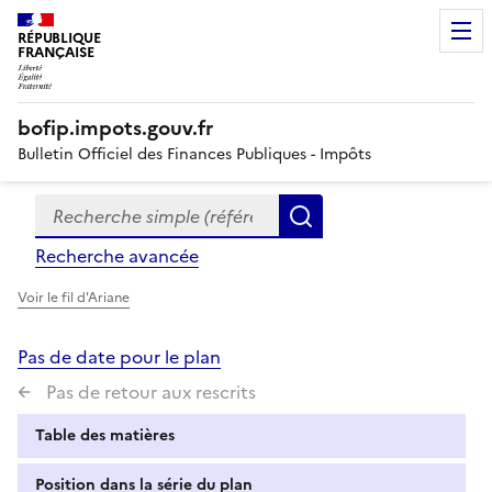
RÉPUBLIQUE
FRANÇAISE
bofip.impots.gouv.fr
Bulletin Officiel des Finances Publiques - Impôts
Recherche simple (références, mots clés, partie du titre
Formulaire
Rechercher
de
Recherche avancée
recherche
Voir le fil d'Ariane
Pas de date pour le plan
Pas de retour aux rescrits
Table des matières
Position dans la série du plan