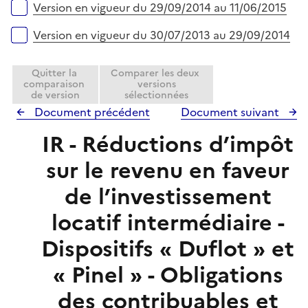
l
Version en vigueur du 29/09/2014 au 11/06/2015
i
e
Version en vigueur du 30/07/2013 au 29/09/2014
r
Quitter la
Comparer les deux
comparaison
versions
de version
sélectionnées
Document précédent
Document suivant
IR - Réductions d’impôt
sur le revenu en faveur
de l’investissement
locatif intermédiaire -
Dispositifs « Duflot » et
« Pinel » - Obligations
des contribuables et