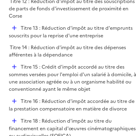
Titre 12 : Réduction d'impôt au titre des souscriptions
de parts de fonds d'investissement de proximité en
Corse
D
Titre 13 : Réduction d'impôt au titre d'emprunts
é
souscrits pour la reprise d'une entreprise
p
Titre 14 : Réduction d'impôt au titre des dépenses
l
afférentes à la dépendance
i
e
D
Titre 15 : Crédit d'impôt accordé au titre des
r
é
sommes versées pour l'emploi d'un salarié à domicile, 
p
une association agréée ou à un organisme habilité ou
l
conventionné ayant le même objet
i
D
Titre 16 : Réduction d'impôt accordée au titre de
e
é
la prestation compensatoire en matière de divorce
r
p
D
Titre 18 : Réduction d'impôt au titre du
l
é
financement en capital d'œuvres cinématographiques
i
p
ou audiovisuelles (SOFICA)