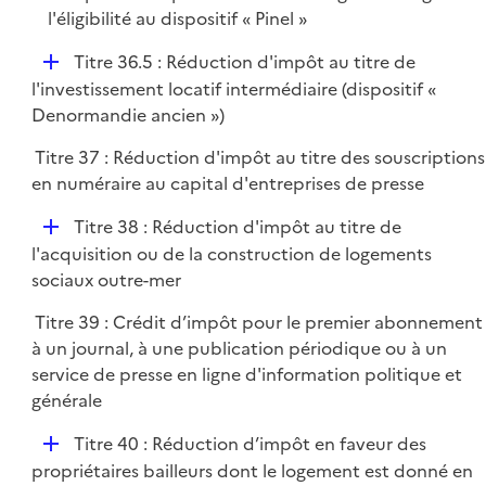
l'éligibilité au dispositif « Pinel »
D
Titre 36.5 : Réduction d'impôt au titre de
é
l'investissement locatif intermédiaire (dispositif «
p
Denormandie ancien »)
l
Titre 37 : Réduction d'impôt au titre des souscriptions
i
en numéraire au capital d'entreprises de presse
e
r
D
Titre 38 : Réduction d'impôt au titre de
é
l'acquisition ou de la construction de logements
p
sociaux outre-mer
l
Titre 39 : Crédit d’impôt pour le premier abonnement
i
à un journal, à une publication périodique ou à un
e
service de presse en ligne d'information politique et
r
générale
D
Titre 40 : Réduction d’impôt en faveur des
é
propriétaires bailleurs dont le logement est donné en