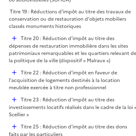
e
l
r
Titre 19 : Réductions d'impôt au titre des travaux de
i
conservation ou de restauration d'objets mobiliers
e
classés monuments historiques
r
D
Titre 20 : Réduction d'impôt au titre des
é
dépenses de restauration immobilière dans les sites
p
patrimoniaux remarquables et les quartiers relevant d
l
la politique de la ville (dispositif « Malraux »)
i
D
Titre 22 : Réduction d'impôt en faveur de
e
é
l'acquisition de logements destinés à la location
r
p
meublée exercée à titre non professionnel
l
D
Titre 23 : Réduction d'impôt au titre des
i
é
investissements locatifs réalisés dans le cadre de la loi 
e
p
Scellier »
r
l
D
Titre 25 : Réduction d'impôt au titre des dons
i
é
faits par les particuliers
e