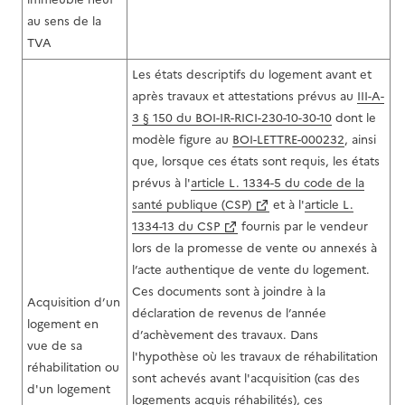
au sens de la
TVA
Les états descriptifs du logement avant et
après travaux et attestations prévus au
III-A-
3 § 150 du BOI-IR-RICI-230-10-30-10
dont le
modèle figure au
BOI-LETTRE-000232
, ainsi
que, lorsque ces états sont requis, les états
prévus à l'
article L. 1334-5 du code de la
santé publique (CSP)
et à l'
article L.
1334-13 du CSP
fournis par le vendeur
lors de la promesse de vente ou annexés à
l’acte authentique de vente du logement.
Ces documents sont à joindre à la
Acquisition d’un
déclaration de revenus de l’année
logement en
d’achèvement des travaux. Dans
vue de sa
l'hypothèse où les travaux de réhabilitation
réhabilitation ou
sont achevés avant l'acquisition (cas des
d'un logement
logements acquis réhabilités), ces