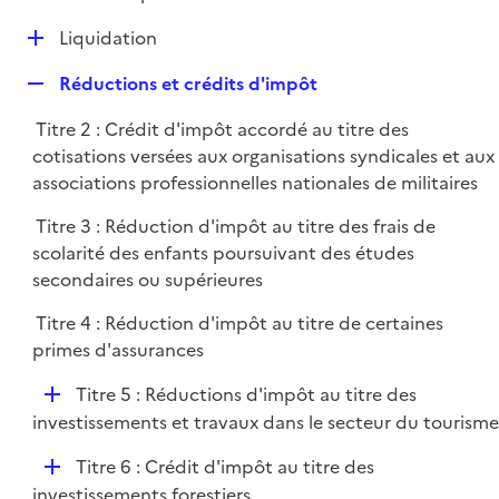
i
é
l
e
D
Liquidation
p
i
r
é
l
e
R
Réductions et crédits d'impôt
p
i
r
e
l
e
Titre 2 : Crédit d'impôt accordé au titre des
p
i
r
cotisations versées aux organisations syndicales et aux
l
e
associations professionnelles nationales de militaires
i
r
e
Titre 3 : Réduction d'impôt au titre des frais de
r
scolarité des enfants poursuivant des études
secondaires ou supérieures
Titre 4 : Réduction d'impôt au titre de certaines
primes d'assurances
D
Titre 5 : Réductions d'impôt au titre des
é
investissements et travaux dans le secteur du tourisme
p
D
Titre 6 : Crédit d'impôt au titre des
l
é
investissements forestiers