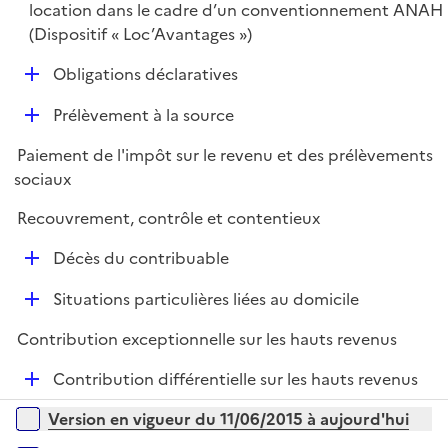
p
location dans le cadre d’un conventionnement ANAH
l
(Dispositif « Loc’Avantages »)
i
D
Obligations déclaratives
e
é
r
D
Prélèvement à la source
p
é
l
Paiement de l'impôt sur le revenu et des prélèvements
p
i
sociaux
l
e
i
r
Recouvrement, contrôle et contentieux
e
D
r
Décès du contribuable
é
D
Situations particulières liées au domicile
p
é
l
Contribution exceptionnelle sur les hauts revenus
p
i
l
e
D
Contribution différentielle sur les hauts revenus
i
r
é
Versions sur la période
e
Version en vigueur du 11/06/2015 à aujourd'hui
p
r