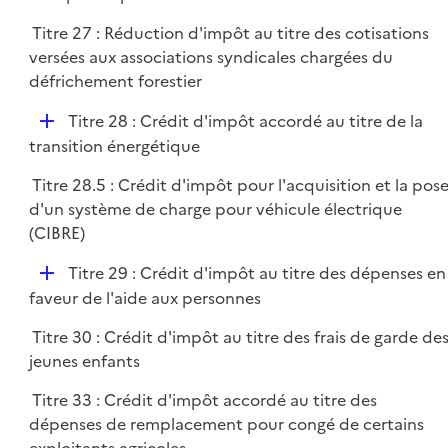
p
r
Titre 27 : Réduction d'impôt au titre des cotisations
l
versées aux associations syndicales chargées du
i
défrichement forestier
e
r
D
Titre 28 : Crédit d'impôt accordé au titre de la
é
transition énergétique
p
Titre 28.5 : Crédit d'impôt pour l'acquisition et la pos
l
d'un système de charge pour véhicule électrique
i
(CIBRE)
e
r
D
Titre 29 : Crédit d'impôt au titre des dépenses en
é
faveur de l'aide aux personnes
p
Titre 30 : Crédit d'impôt au titre des frais de garde de
l
jeunes enfants
i
e
Titre 33 : Crédit d'impôt accordé au titre des
r
dépenses de remplacement pour congé de certains