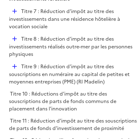
i
p
e
D
Titre 7 : Réduction d'impôt au titre des
l
r
é
investissements dans une résidence hôtelière à
i
p
vocation sociale
e
l
r
D
Titre 8 : Réduction d'impôt au titre des
i
é
investissements réalisés outre-mer par les personnes
e
p
physiques
r
l
D
Titre 9 : Réduction d'impôt au titre des
i
é
souscriptions en numéraire au capital de petites et
e
p
moyennes entreprises (PME) (RI Madelin)
r
l
Titre 10 : Réductions d'impôt au titre des
i
souscriptions de parts de fonds communs de
e
placement dans l'innovation
r
Titre 11 : Réduction d'impôt au titre des souscriptions
de parts de fonds d'investissement de proximité