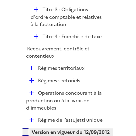
p
r
D
Titre 3 : Obligations
l
é
d'ordre comptable et relatives
i
p
à la facturation
e
l
r
D
Titre 4 : Franchise de taxe
i
é
e
Recouvrement, contrôle et
p
r
contentieux
l
i
D
Régimes territoriaux
e
é
r
D
Régimes sectoriels
p
é
l
D
Opérations concourant à la
p
i
é
production ou à la livraison
l
e
p
d'immeubles
i
r
l
e
D
Régime de l’assujetti unique
i
r
é
e
Versions sur la période
Version en vigueur du 12/09/2012
p