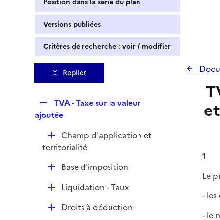
Position dans la série du plan
Versions publiées
Critères de recherche : voir / modifier
Docu
Replier
T
R
TVA - Taxe sur la valeur
et
e
ajoutée
p
D
Champ d'application et
l
é
territorialité
i
1
p
e
D
Base d'imposition
l
r
Le p
é
i
D
Liquidation - Taux
p
e
- les
é
l
r
D
Droits à déduction
p
i
- le
é