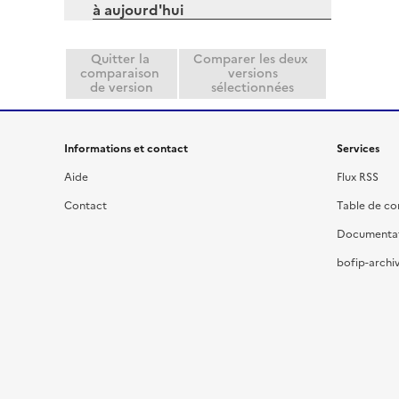
r
à aujourd'hui
l
i
e
Quitter la
Comparer les deux
comparaison
versions
r
de version
sélectionnées
Informations et contact
Services
Aide
Flux RSS
Contact
Table de c
Documenta
bofip-archiv