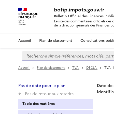
bofip.impots.gouv.fr
RÉPUBLIQUE
Bulletin Officiel des Finances Publ
FRANÇAISE
Le site des commentaires officiels des d
de la direction générale des Finances p
Accueil
Plan de classement
Consultations publi
Recherche simple (références, mots clés, partie 
Formulaire
de
recherche
Accueil
Plan de classement
TVA
DECLA
TVA - 
Pas de date pour le plan
Date de 
Identifia
Pas de retour aux rescrits
Table des matières