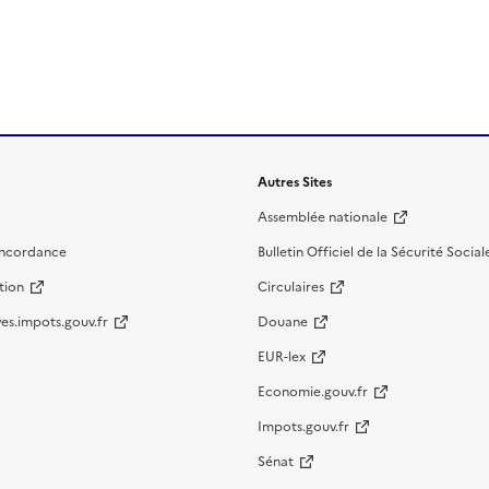
Autres Sites
Assemblée nationale
oncordance
Bulletin Officiel de la Sécurité Social
tion
Circulaires
es.impots.gouv.fr
Douane
EUR-lex
Economie.gouv.fr
Impots.gouv.fr
Sénat