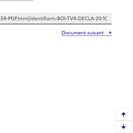
Document suivant
R
e
D
m