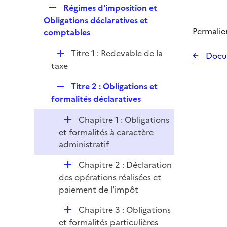
l
e
R
Régimes d'imposition et
p
i
r
e
Obligations déclaratives et
l
e
p
Permalie
comptables
i
r
l
e
D
Titre 1 : Redevable de la
i
Docu
r
é
taxe
e
p
r
R
Titre 2 : Obligations et
l
e
formalités déclaratives
i
p
e
D
Chapitre 1 : Obligations
l
r
é
et formalités à caractère
i
p
administratif
e
l
r
D
Chapitre 2 : Déclaration
i
é
des opérations réalisées et
e
p
paiement de l'impôt
r
l
D
Chapitre 3 : Obligations
i
é
et formalités particulières
e