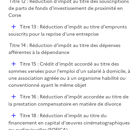
Titre 12 : Réduction d'impôt au titre des souscriptions
de parts de fonds d'investissement de proximité en
Corse
D
Titre 13 : Réduction d'impôt au titre d'emprunts
é
souscrits pour la reprise d'une entreprise
p
Titre 14 : Réduction d'impôt au titre des dépenses
l
afférentes à la dépendance
i
e
D
Titre 15 : Crédit d'impôt accordé au titre des
r
é
sommes versées pour l'emploi d'un salarié à domicile, 
p
une association agréée ou à un organisme habilité ou
l
conventionné ayant le même objet
i
D
Titre 16 : Réduction d'impôt accordée au titre de
e
é
la prestation compensatoire en matière de divorce
r
p
D
Titre 18 : Réduction d'impôt au titre du
l
é
financement en capital d'œuvres cinématographiques
i
p
ou audiovisuelles (SOFICA)