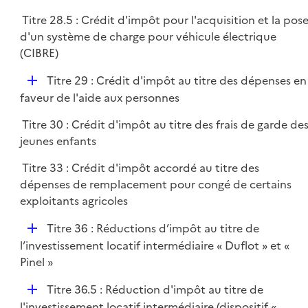
p
Titre 28.5 : Crédit d'impôt pour l'acquisition et la pos
l
d'un système de charge pour véhicule électrique
i
(CIBRE)
e
r
D
Titre 29 : Crédit d'impôt au titre des dépenses en
é
faveur de l'aide aux personnes
p
Titre 30 : Crédit d'impôt au titre des frais de garde de
l
jeunes enfants
i
e
Titre 33 : Crédit d'impôt accordé au titre des
r
dépenses de remplacement pour congé de certains
exploitants agricoles
D
Titre 36 : Réductions d’impôt au titre de
é
l’investissement locatif intermédiaire « Duflot » et «
p
Pinel »
l
D
Titre 36.5 : Réduction d'impôt au titre de
i
é
l'investissement locatif intermédiaire (dispositif «