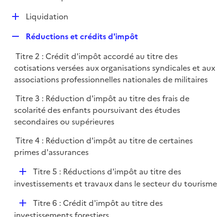
i
é
l
e
D
Liquidation
p
i
r
é
l
e
R
Réductions et crédits d'impôt
p
i
r
e
l
e
Titre 2 : Crédit d'impôt accordé au titre des
p
i
r
cotisations versées aux organisations syndicales et aux
l
e
associations professionnelles nationales de militaires
i
r
e
Titre 3 : Réduction d'impôt au titre des frais de
r
scolarité des enfants poursuivant des études
secondaires ou supérieures
Titre 4 : Réduction d'impôt au titre de certaines
primes d'assurances
D
Titre 5 : Réductions d'impôt au titre des
é
investissements et travaux dans le secteur du tourisme
p
D
Titre 6 : Crédit d'impôt au titre des
l
é
investissements forestiers