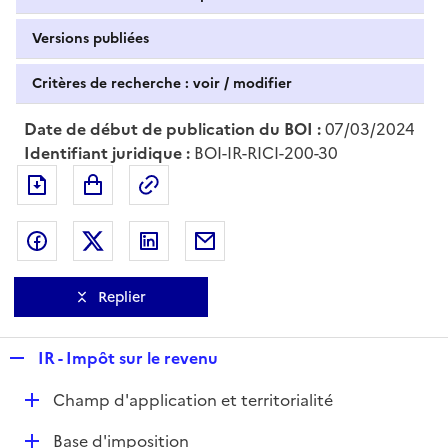
Versions publiées
Critères de recherche : voir / modifier
Date de début de publication du BOI :
07/03/2024
Identifiant juridique :
BOI-IR-RICI-200-30
Exporter le document au format pdf
Permalien : adresse web de ce doc
Partager sur Facebook
Partager sur Twitter
Partager sur LinkedIn
Partager par messagerie
Replier
R
IR - Impôt sur le revenu
e
D
Champ d'application et territorialité
p
é
l
D
Base d'imposition
p