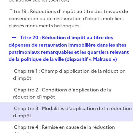
e
l
r
Titre 19 : Réductions d'impôt au titre des travaux de
i
conservation ou de restauration d'objets mobiliers
e
classés monuments historiques
r
R
Titre 20 : Réduction d'impôt au titre des
e
dépenses de restauration immobilière dans les sites
p
patrimoniaux remarquables et les quartiers relevant
l
de la politique de la ville (dispositif « Malraux »)
i
Chapitre 1 : Champ d'application de la réduction
e
d'impôt
r
Chapitre 2 : Conditions d'application de la
réduction d'impôt
Chapitre 3 : Modalités d'application de la réduction
d'impôt
Chapitre 4 : Remise en cause de la réduction