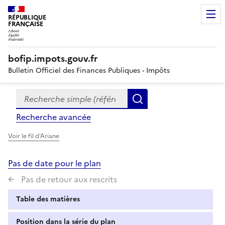
RÉPUBLIQUE
FRANÇAISE
bofip.impots.gouv.fr
Bulletin Officiel des Finances Publiques - Impôts
Recherche simple (références, mots clés, partie du titre
Formulaire
Rechercher
de
Recherche avancée
recherche
Voir le fil d'Ariane
Pas de date pour le plan
Pas de retour aux rescrits
Table des matières
Position dans la série du plan