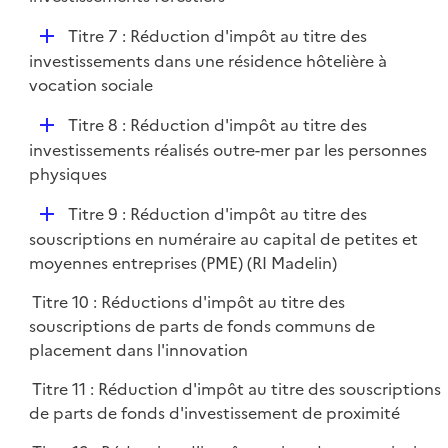
i
p
e
D
Titre 7 : Réduction d'impôt au titre des
l
r
é
investissements dans une résidence hôtelière à
i
p
vocation sociale
e
l
r
D
Titre 8 : Réduction d'impôt au titre des
i
é
investissements réalisés outre-mer par les personnes
e
p
physiques
r
l
D
Titre 9 : Réduction d'impôt au titre des
i
é
souscriptions en numéraire au capital de petites et
e
p
moyennes entreprises (PME) (RI Madelin)
r
l
Titre 10 : Réductions d'impôt au titre des
i
souscriptions de parts de fonds communs de
e
placement dans l'innovation
r
Titre 11 : Réduction d'impôt au titre des souscriptions
de parts de fonds d'investissement de proximité