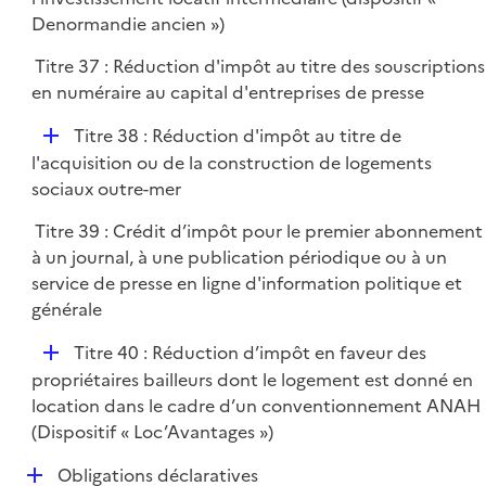
e
p
Denormandie ancien »)
r
l
Titre 37 : Réduction d'impôt au titre des souscriptions
i
en numéraire au capital d'entreprises de presse
e
r
D
Titre 38 : Réduction d'impôt au titre de
é
l'acquisition ou de la construction de logements
p
sociaux outre-mer
l
Titre 39 : Crédit d’impôt pour le premier abonnement
i
à un journal, à une publication périodique ou à un
e
service de presse en ligne d'information politique et
r
générale
D
Titre 40 : Réduction d’impôt en faveur des
é
propriétaires bailleurs dont le logement est donné en
p
location dans le cadre d’un conventionnement ANAH
l
(Dispositif « Loc’Avantages »)
i
D
Obligations déclaratives
e