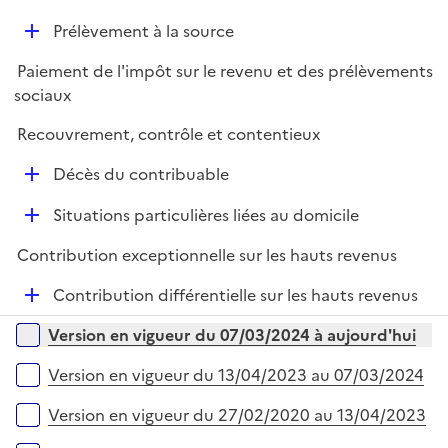
é
r
D
Prélèvement à la source
p
é
l
Paiement de l'impôt sur le revenu et des prélèvements
p
i
sociaux
l
e
i
r
Recouvrement, contrôle et contentieux
e
D
r
Décès du contribuable
é
D
Situations particulières liées au domicile
p
é
l
Contribution exceptionnelle sur les hauts revenus
p
i
l
e
D
Contribution différentielle sur les hauts revenus
i
r
é
Versions sur la période
e
Version en vigueur du 07/03/2024 à aujourd'hui
p
r
l
Version en vigueur du 13/04/2023 au 07/03/2024
i
e
Version en vigueur du 27/02/2020 au 13/04/2023
r