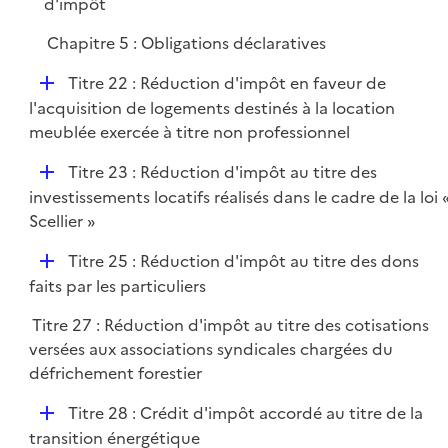
d'impôt
Chapitre 5 : Obligations déclaratives
D
Titre 22 : Réduction d'impôt en faveur de
é
l'acquisition de logements destinés à la location
p
meublée exercée à titre non professionnel
l
D
Titre 23 : Réduction d'impôt au titre des
i
é
investissements locatifs réalisés dans le cadre de la loi 
e
p
Scellier »
r
l
D
Titre 25 : Réduction d'impôt au titre des dons
i
é
faits par les particuliers
e
p
r
Titre 27 : Réduction d'impôt au titre des cotisations
l
versées aux associations syndicales chargées du
i
défrichement forestier
e
r
D
Titre 28 : Crédit d'impôt accordé au titre de la
é
transition énergétique