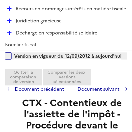
e
é
l
r
D
Recours en dommages-intérêts en matière fiscale
p
i
é
l
e
D
Juridiction gracieuse
p
i
r
é
l
e
D
Décharge en responsabilité solidaire
p
i
r
é
l
e
Bouclier fiscal
p
i
r
l
Versions sur la période
e
Version en vigueur du 12/09/2012 à aujourd'hui
i
r
e
Quitter la
Comparer les deux
r
comparaison
versions
de version
sélectionnées
Document précédent
Document suivant
CTX - Contentieux de
l'assiette de l'impôt -
Procédure devant le