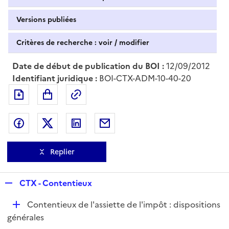
Versions publiées
Critères de recherche : voir / modifier
Date de début de publication du BOI :
12/09/2012
Identifiant juridique :
BOI-CTX-ADM-10-40-20
Exporter le document au format pdf
Permalien : adresse web de ce doc
Partager sur Facebook
Partager sur Twitter
Partager sur LinkedIn
Partager par messagerie
Replier
R
CTX - Contentieux
e
D
Contentieux de l'assiette de l'impôt : dispositions
p
é
générales
l
p