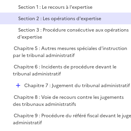
p
Section 1 : Le recours à l'expertise
l
i
Section 2 : Les opérations d'expertise
e
Section 3 : Procédure consécutive aux opérations
r
d'expertise
Chapitre 5 : Autres mesures spéciales d'instruction
par le tribunal administratif
Chapitre 6 : Incidents de procédure devant le
tribunal administratif
D
Chapitre 7 : Jugement du tribunal administratif
é
Chapitre 8 : Voie de recours contre les jugements
p
des tribunaux administratifs
l
i
Chapitre 9 : Procédure du référé fiscal devant le jug
e
administratif
r