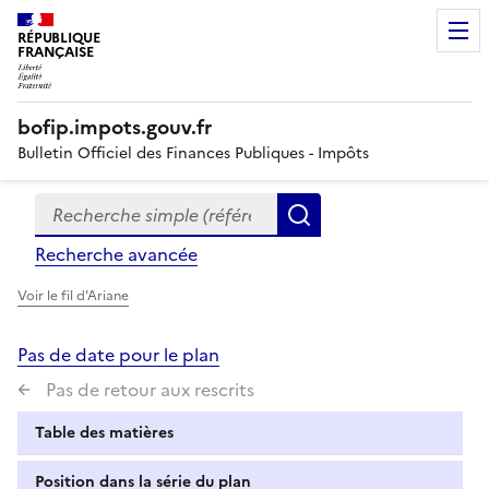
RÉPUBLIQUE
FRANÇAISE
bofip.impots.gouv.fr
Bulletin Officiel des Finances Publiques - Impôts
Recherche simple (références, mots clés, partie du titre
Formulaire
Rechercher
de
Recherche avancée
recherche
Voir le fil d'Ariane
Pas de date pour le plan
Pas de retour aux rescrits
Table des matières
Position dans la série du plan