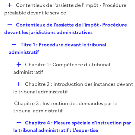
i
D
Contentieux de l'assiette de l'impôt - Procédure
l
e
é
préalable devant le service
i
r
p
e
R
Contentieux de l'assiette de l'impôt - Procédure
l
r
e
devant les juridictions administratives
i
p
e
R
Titre 1 : Procédure devant le tribunal
l
r
e
administratif
i
p
e
D
Chapitre 1 : Compétence du tribunal
l
r
é
administratif
i
p
e
D
Chapitre 2 : Introduction des instances devant
l
r
é
le tribunal administratif
i
p
e
Chapitre 3 : Instruction des demandes par le
l
r
tribunal administratif
i
e
R
Chapitre 4 : Mesure spéciale d'instruction par
r
e
le tribunal administratif : L'expertise