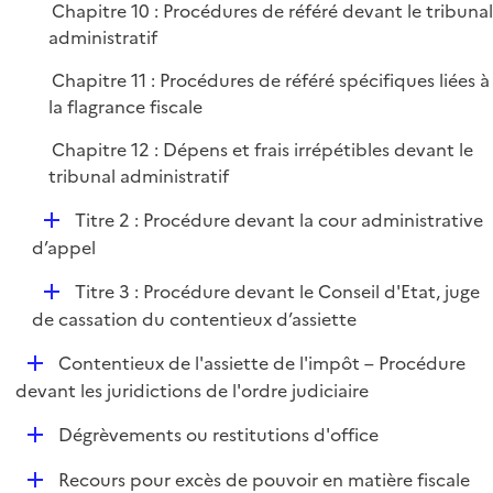
Chapitre 10 : Procédures de référé devant le tribuna
administratif
Chapitre 11 : Procédures de référé spécifiques liées à
la flagrance fiscale
Chapitre 12 : Dépens et frais irrépétibles devant le
tribunal administratif
D
Titre 2 : Procédure devant la cour administrative
é
d’appel
p
D
Titre 3 : Procédure devant le Conseil d'Etat, juge
l
é
de cassation du contentieux d’assiette
i
p
e
D
Contentieux de l'assiette de l'impôt – Procédure
l
r
é
devant les juridictions de l'ordre judiciaire
i
p
e
D
Dégrèvements ou restitutions d'office
l
r
é
i
D
Recours pour excès de pouvoir en matière fiscale
p