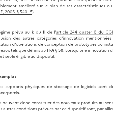
iblement amélioré sur le plan de ses caractéristiques ou 
, 2005, § 540
).
égime prévu au k du II de l'
article 244 quater B du CGI
clusion des autres catégories d'innovation mentionnées
isation d'opérations de conception de prototypes ou instal
eaux tels que définis au
II-A § 50
. Lorsqu'une innovation d
est seule éligible au dispositif.
xemple :
es supports physiques de stockage de logiciels sont des
ncorporels.
ls peuvent donc constituer des nouveaux produits au sens 
es autres conditions prévues par ce dispositif sont, par ailleu