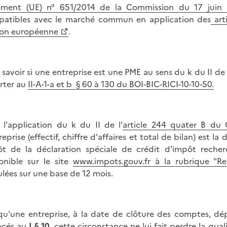
ement (UE) n° 651/2014 de la Commission du 17 juin
atibles avec le marché commun en application des
art
ion européenne
.
 savoir si une entreprise est une PME au sens du k du II de 
rter au
II-A-1-a et b § 60 à 130 du BOI-BIC-RICI-10-10-50.
 l'application du k du II de l'
article 244 quater B du
treprise (effectif, chiffre d'affaires et total de bilan) est 
t de la déclaration spéciale de crédit d'impôt reche
onible sur le site
www.impots.gouv.fr à la rubrique "Re
ulées sur une base de 12 mois.
qu'une entreprise, à la date de clôture des comptes, dépass
ncés au
I § 10
, cette circonstance ne lui fait perdre la qua