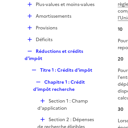
l
e
D
règl
Plus-values et moins-values
p
i
r
é
comp
l
e
D
Amortissements
p
l'Un
i
r
é
l
e
D
Provisions
10
p
i
r
é
l
e
D
Déficits
Pour
p
i
r
é
repo
l
e
R
Réductions et crédits
p
i
r
e
d'impôt
20
l
e
p
i
r
R
Titre 1 : Crédits d'impôt
Pour
l
e
e
l'en
i
r
R
Chapitre 1 : Crédit
p
dépô
e
e
d'impôt recherche
l
disp
r
p
i
calc
D
Section 1 : Champ
l
e
é
d'application
i
30
r
p
e
D
Section 2 : Dépenses
Lors
l
r
é
de recherche éligibles
éno