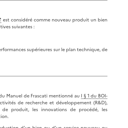
est considéré comme nouveau produit un bien
ives suivantes :
performances supérieures sur le plan technique, de
n du Manuel de Frascati mentionné au
I § 1 du BOI-
 activités de recherche et développement (R&D),
s de produit, les innovations de procédé, les
tion.
troduction d’un bien ou d’un service nouveau ou