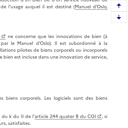
de l’usage auquel il est destiné (
Manuel d'Oslo,
R
e
D
m
e
o
s
n
ne concerne que les innovations de bien (à
c
t
 par le Manuel d'Oslo). Il est subordonné à la
e
e
lations pilotes de biens corporels ou incorporels
n
r
e bien est incluse dans une innovation de service,
d
e
r
n
e
h
e
a
n
u
b
t
 biens corporels. Les logiciels sont des biens
a
d
s
e
d
du k du II de l'
article 244 quater B du CGI
, si
l
e
rs, satisfaites.
a