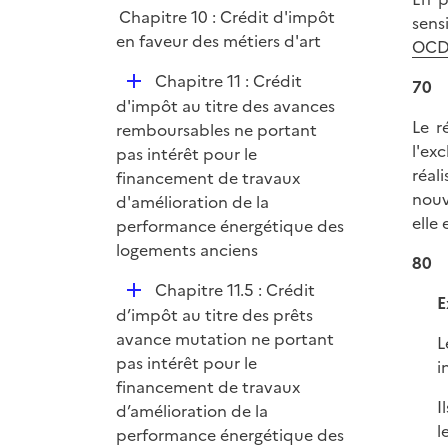
Chapitre 10 : Crédit d'impôt
sens
en faveur des métiers d'art
OCDE
D
Chapitre 11 : Crédit
70
é
d'impôt au titre des avances
Le r
p
remboursables ne portant
l'ex
l
pas intérêt pour le
réal
i
financement de travaux
nouv
e
d'amélioration de la
elle 
r
performance énergétique des
logements anciens
80
D
Chapitre 11.5 : Crédit
E
é
d’impôt au titre des prêts
p
avance mutation ne portant
L
l
pas intérêt pour le
i
i
financement de travaux
I
e
d’amélioration de la
l
r
performance énergétique des