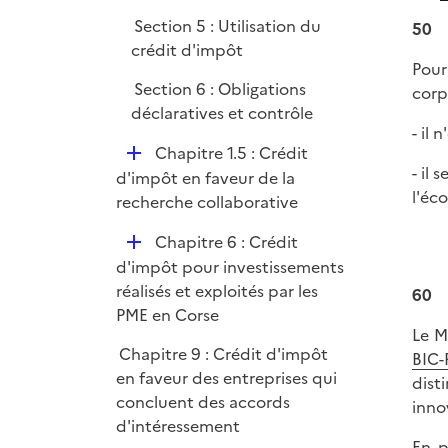
Section 5 : Utilisation du
50
crédit d'impôt
Pour
Section 6 : Obligations
corp
déclaratives et contrôle
- il 
D
Chapitre 1.5 : Crédit
- il
é
d'impôt en faveur de la
l'éc
p
recherche collaborative
l
D
Chapitre 6 : Crédit
i
é
d'impôt pour investissements
e
p
réalisés et exploités par les
60
r
l
PME en Corse
Le M
i
Chapitre 9 : Crédit d'impôt
BIC-
e
en faveur des entreprises qui
dist
r
concluent des accords
inno
d'intéressement
En p