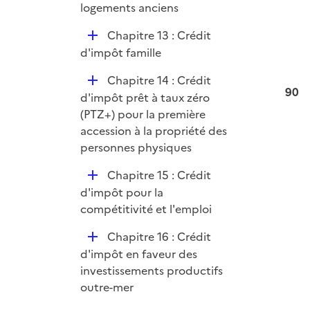
logements anciens
D
Chapitre 13 : Crédit
é
d'impôt famille
p
D
Chapitre 14 : Crédit
l
90
é
d'impôt prêt à taux zéro
i
p
(PTZ+) pour la première
e
l
accession à la propriété des
r
i
personnes physiques
e
D
Chapitre 15 : Crédit
r
é
d'impôt pour la
p
compétitivité et l'emploi
l
D
Chapitre 16 : Crédit
i
é
d'impôt en faveur des
e
p
investissements productifs
r
l
outre-mer
i