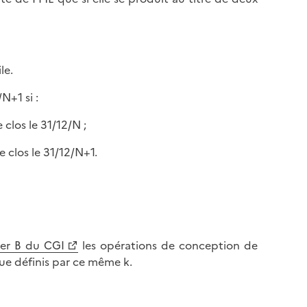
le.
N+1 si :
 clos le 31/12/N ;
ce clos le 31/12/N+1.
ter B du CGI
les opérations de conception de
que définis par ce même k.