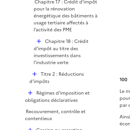
Chapitre 17 : Crédit d'impôt
e
pour la rénovation
r
énergétique des bâtiments à
usage tertiaire affectés à
l’activité des PME
D
Chapitre 18 : Crédit
é
d'impôt au titre des
p
investissements dans
l
l'industrie verte
i
D
Titre 2 : Réductions
e
100
é
d'impôts
r
p
Le m
D
Régimes d'imposition et
l
pour
é
obligations déclaratives
i
par 
p
e
Recouvrement, contrôle et
l
r
Ains
contentieux
i
écon
e
D