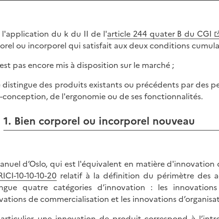
 l'application du k du II de l'
article 244 quater B du CGI
orel ou incorporel qui satisfait aux deux conditions cumulat
n'est pas encore mis à disposition sur le marché ;
 se distingue des produits existants ou précédents par des 
o-conception, de l'ergonomie ou de ses fonctionnalités.
1. Bien corporel ou incorporel nouveau
anuel d’Oslo, qui est l'équivalent en matière d'innovatio
RICI-10-10-10-20
relatif à la définition du périmètre des
ingue quatre catégories d’innovation : les innovation
vations de commercialisation et les innovations d’organisa
articulier, une innovation de produit correspond à l’in