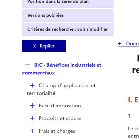
Position dans la série du plan
Versions publiées
Critères de recherche : voir / modifier
Docu
Replier
R
BIC - Bénéfices industriels et
r
e
commerciaux
p
D
Champ d'application et
l
é
territorialité
i
I. 
p
e
D
Base d'imposition
l
r
é
i
1
D
Produits et stocks
p
e
é
l
Le d
r
D
Frais et charges
p
i
entr
é