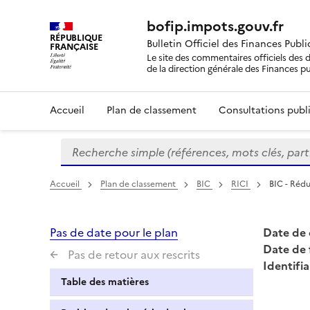
bofip.impots.gouv.fr
RÉPUBLIQUE
Bulletin Officiel des Finances Publ
FRANÇAISE
Le site des commentaires officiels des d
de la direction générale des Finances p
Accueil
Plan de classement
Consultations publi
Recherche simple (références, mots clés, partie 
Formulaire
de
recherche
Accueil
Plan de classement
BIC
RICI
BIC - Rédu
Pas de date pour le plan
Date de 
Date de 
Pas de retour aux rescrits
Identifia
Table des matières