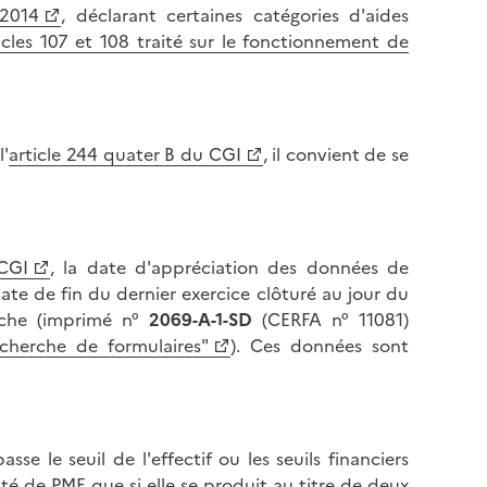
 2014
, déclarant certaines catégories d'aides
icles 107 et 108 traité sur le fonctionnement de
l'
article 244 quater B du CGI
, il convient de se
 CGI
, la date d'appréciation des données de
la date de fin du dernier exercice clôturé au jour du
rche (imprimé n°
2069-A-1-SD
(CERFA n° 11081)
cherche de formulaires"
). Ces données sont
e le seuil de l'effectif ou les seuils financiers
lité de PME que si elle se produit au titre de deux