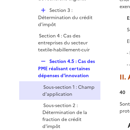
i
p
exer
e
D
Section 3 :
l
r
é
Détermination du crédit
E
i
p
d'impôt
e
S
l
r
Section 4 : Cas des
i
E
entreprises du secteur
e
textile-habillement-cuir
r
-
R
Section 4.5 : Cas des
-
e
PME réalisant certaines
p
dépenses d'innovation
II.
l
Sous-section 1 : Champ
i
40
d'application
e
r
Sont
Sous-section 2 :
prot
Détermination de la
fraction de crédit
d'impôt