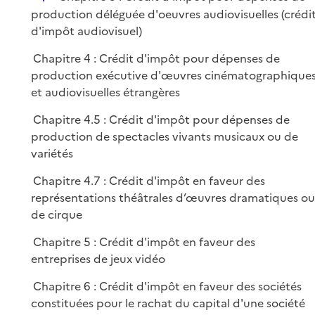
i
é
production déléguée d'oeuvres audiovisuelles (crédi
e
p
d'impôt audiovisuel)
r
l
Chapitre 4 : Crédit d'impôt pour dépenses de
i
production exécutive d'œuvres cinématographique
e
et audiovisuelles étrangères
r
Chapitre 4.5 : Crédit d'impôt pour dépenses de
production de spectacles vivants musicaux ou de
variétés
Chapitre 4.7 : Crédit d'impôt en faveur des
représentations théâtrales d’œuvres dramatiques ou
de cirque
Chapitre 5 : Crédit d'impôt en faveur des
entreprises de jeux vidéo
Chapitre 6 : Crédit d'impôt en faveur des sociétés
constituées pour le rachat du capital d'une société