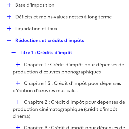
l
D
Base d'imposition
p
i
é
l
e
D
Déficits et moins-values nettes à long terme
p
i
r
é
l
e
D
Liquidation et taux
p
i
r
é
l
e
R
Réductions et crédits d'impôts
p
i
r
e
l
e
R
Titre 1 : Crédits d'impôt
p
i
r
e
l
e
D
Chapitre 1 : Crédit d'impôt pour dépenses de
p
i
r
é
production d'œuvres phonographiques
l
e
p
i
r
D
Chapitre 1.5 : Crédit d'impôt pour dépenses
l
e
é
d'édition d'œuvres musicales
i
r
p
e
D
Chapitre 2 : Crédit d'impôt pour dépenses de
l
r
é
production cinématographique (crédit d'impôt
i
p
cinéma)
e
l
r
D
Chapitre 3 : Crédit d'impôt pour dépenses de