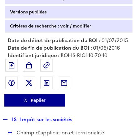
Versions publiées
Critères de recherche : voir / modifier
Date de début de publication du BOI :
01/07/2015
Date de fin de publication du BOI :
01/06/2016
Identifiant juridique :
BOI-IS-RICI-10-70-10
Exporter le document au format pdf
Permalien : adresse web de ce doc
Partager sur Facebook
Partager sur Twitter
Partager sur LinkedIn
Partager par messagerie
Replier
R
IS - Impôt sur les sociétés
e
D
Champ d'application et territorialité
p
é