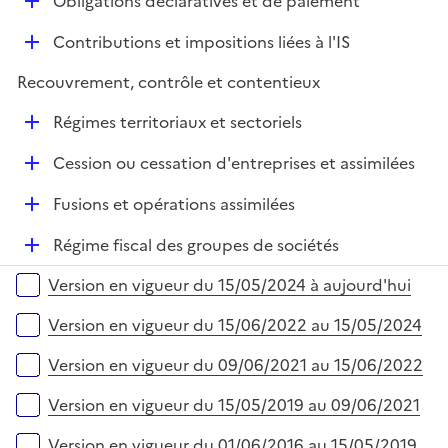
D
Obligations déclaratives et de paiement
p
e
é
l
r
D
Contributions et impositions liées à l'IS
p
i
é
l
e
Recouvrement, contrôle et contentieux
p
i
r
l
e
D
Régimes territoriaux et sectoriels
i
r
é
e
D
Cession ou cessation d'entreprises et assimilées
p
r
é
l
D
Fusions et opérations assimilées
p
i
é
l
e
D
Régime fiscal des groupes de sociétés
p
i
r
é
l
e
Versions sur la période
Version en vigueur du 15/05/2024 à aujourd'hui
p
i
r
l
e
Version en vigueur du 15/06/2022 au 15/05/2024
i
r
e
Version en vigueur du 09/06/2021 au 15/06/2022
r
Version en vigueur du 15/05/2019 au 09/06/2021
Version en vigueur du 01/06/2016 au 15/05/2019