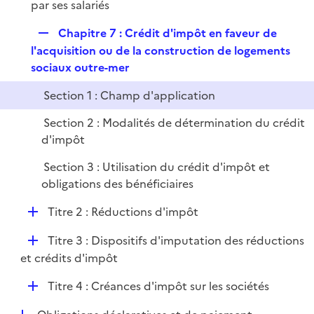
par ses salariés
R
Chapitre 7 : Crédit d'impôt en faveur de
e
l'acquisition ou de la construction de logements
p
sociaux outre-mer
l
Section 1 : Champ d'application
i
e
Section 2 : Modalités de détermination du crédit
r
d'impôt
Section 3 : Utilisation du crédit d'impôt et
obligations des bénéficiaires
D
Titre 2 : Réductions d'impôt
é
D
Titre 3 : Dispositifs d'imputation des réductions
p
é
et crédits d'impôt
l
p
i
D
Titre 4 : Créances d'impôt sur les sociétés
l
e
é
i
r