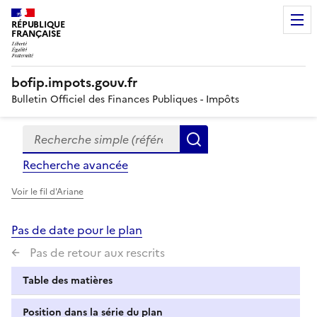
RÉPUBLIQUE
FRANÇAISE
bofip.impots.gouv.fr
Bulletin Officiel des Finances Publiques - Impôts
Recherche simple (références, mots clés, partie du titre
Formulaire
Rechercher
de
Recherche avancée
recherche
Voir le fil d'Ariane
Pas de date pour le plan
Pas de retour aux rescrits
Table des matières
Position dans la série du plan