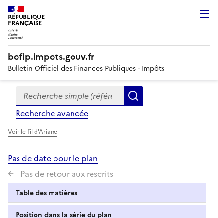
RÉPUBLIQUE
FRANÇAISE
bofip.impots.gouv.fr
Bulletin Officiel des Finances Publiques - Impôts
Recherche simple (références, mots clés, partie du titre
Formulaire
Rechercher
de
Recherche avancée
recherche
Voir le fil d'Ariane
Pas de date pour le plan
Pas de retour aux rescrits
Table des matières
Position dans la série du plan