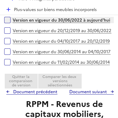
i
é
e
D
Plus-values sur biens meubles incorporels
p
r
é
l
Versions sur la période
Version en vigueur du 30/06/2022 à aujourd'hui
p
i
l
e
Version en vigueur du 20/12/2019 au 30/06/2022
i
r
e
Version en vigueur du 04/10/2017 au 20/12/2019
r
Version en vigueur du 30/06/2014 au 04/10/2017
Version en vigueur du 11/02/2014 au 30/06/2014
Quitter la
Comparer les deux
comparaison
versions
de version
sélectionnées
Document précédent
Document suivant
RPPM - Revenus de
capitaux mobiliers,