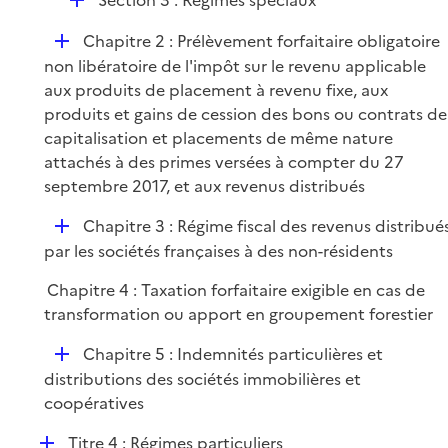
Section 3 : Régimes spéciaux
é
D
Chapitre 2 : Prélèvement forfaitaire obligatoire
p
é
non libératoire de l'impôt sur le revenu applicable
l
p
aux produits de placement à revenu fixe, aux
i
l
produits et gains de cession des bons ou contrats de
e
i
capitalisation et placements de même nature
r
e
attachés à des primes versées à compter du 27
r
septembre 2017, et aux revenus distribués
D
Chapitre 3 : Régime fiscal des revenus distribué
é
par les sociétés françaises à des non-résidents
p
Chapitre 4 : Taxation forfaitaire exigible en cas de
l
transformation ou apport en groupement forestier
i
e
D
Chapitre 5 : Indemnités particulières et
r
é
distributions des sociétés immobilières et
p
coopératives
l
D
Titre 4 : Régimes particuliers