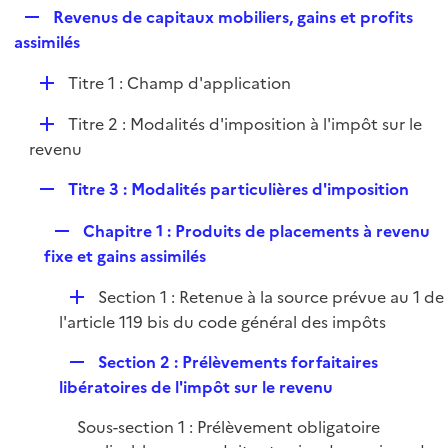
i
R
Revenus de capitaux mobiliers, gains et profits
l
e
e
assimilés
i
r
p
e
D
Titre 1 : Champ d'application
l
r
é
i
D
Titre 2 : Modalités d'imposition à l'impôt sur le
p
e
é
revenu
l
r
p
i
R
Titre 3 : Modalités particulières d'imposition
l
e
e
i
r
R
Chapitre 1 : Produits de placements à revenu
p
e
e
fixe et gains assimilés
l
r
p
i
D
Section 1 : Retenue à la source prévue au 1 de
l
e
é
l'article 119 bis du code général des impôts
i
r
p
e
R
Section 2 : Prélèvements forfaitaires
l
r
e
libératoires de l'impôt sur le revenu
i
p
e
Sous-section 1 : Prélèvement obligatoire
l
r