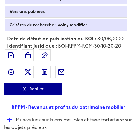
Versions publiées
Critères de recherche : voir / modifier
Date de début de publication du BOI :
30/06/2022
Identifiant juridique :
BOI-RPPM-RCM-30-10-20-20
Exporter le document au format pdf
Permalien : adresse web de ce doc
Partager sur Facebook
Partager sur Twitter
Partager sur LinkedIn
Partager par messagerie
Replier
R
RPPM - Revenus et profits du patrimoine mobilier
e
D
Plus-values sur biens meubles et taxe forfaitaire sur
p
é
les objets précieux
l
p