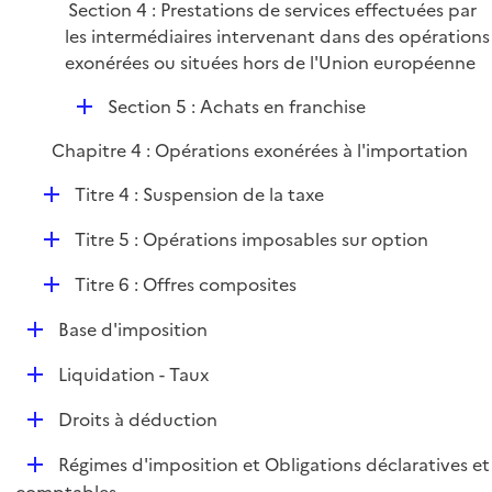
Section 4 : Prestations de services effectuées par
i
les intermédiaires intervenant dans des opérations
e
exonérées ou situées hors de l'Union européenne
r
D
Section 5 : Achats en franchise
é
Chapitre 4 : Opérations exonérées à l'importation
p
l
D
Titre 4 : Suspension de la taxe
i
é
e
D
Titre 5 : Opérations imposables sur option
p
r
é
l
D
Titre 6 : Offres composites
p
i
é
l
e
D
Base d'imposition
p
i
r
é
l
e
D
Liquidation - Taux
p
i
r
é
l
e
D
Droits à déduction
p
i
r
é
l
e
D
Régimes d'imposition et Obligations déclaratives et
p
i
r
é