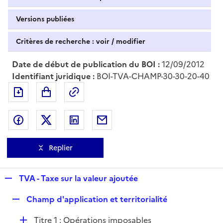
Versions publiées
Critères de recherche : voir / modifier
Date de début de publication du BOI :
12/09/2012
Identifiant juridique :
BOI-TVA-CHAMP-30-30-20-40
Exporter le document au format pdf
Permalien : adresse web de ce doc
Partager sur Facebook
Partager sur Twitter
Partager sur LinkedIn
Partager par messagerie
Replier
R
TVA - Taxe sur la valeur ajoutée
e
R
Champ d'application et territorialité
p
e
l
D
Titre 1 : Opérations imposables
p