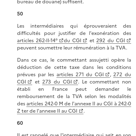
bureau de douane) suffisent.
50
Les intermédiaires qui éprouveraient des
difficultés pour justifier de l'exonération des
articles 262-II-14°
du CGI
et
292 du CGI
peuvent soumettre leur rémunération à la TVA.
Dans ce cas, le commettant assujetti opère la
déduction de cette taxe dans les conditions
prévues par les
articles 271 du CGI
,
272 du
CGI
et
273 du CGI
. Le commettant non
établi en France peut demander le
remboursement de la TVA selon les modalités
des
articles 242-0 M de l'annexe II au CGI à 242-0
Z ter de l'annexe II au CGI
.
60
Il est rappelé que l'intermédiaire qui agit en son