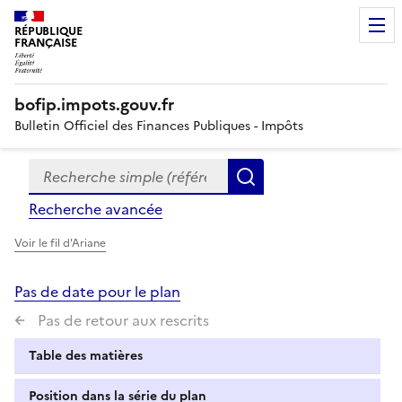
RÉPUBLIQUE
FRANÇAISE
bofip.impots.gouv.fr
Bulletin Officiel des Finances Publiques - Impôts
Recherche simple (références, mots clés, partie du titre
Formulaire
Rechercher
de
Recherche avancée
recherche
Voir le fil d'Ariane
Pas de date pour le plan
Pas de retour aux rescrits
Table des matières
Position dans la série du plan