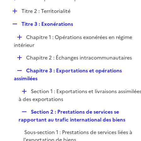
i
é
l
e
D
Titre 2 : Territorialité
p
i
r
é
l
e
R
Titre 3 : Exonérations
p
i
r
e
l
e
D
Chapitre 1 : Opérations exonérées en régime
p
i
r
é
intérieur
l
e
p
i
r
D
Chapitre 2 : Échanges intracommunautaires
l
e
é
i
r
R
Chapitre 3 : Exportations et opérations
p
e
e
assimilées
l
r
p
i
D
Section 1 : Exportations et livraisons assimilée
l
e
é
à des exportations
i
r
p
e
R
Section 2 : Prestations de services se
l
r
e
rapportant au trafic international des biens
i
p
e
Sous-section 1 : Prestations de services liées à
l
r
l'exportation de biens