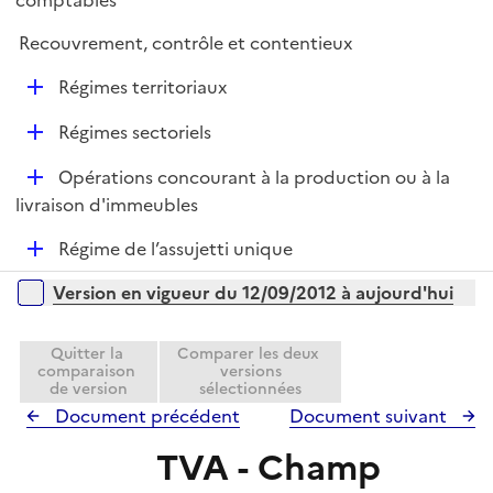
comptables
l
e
p
i
r
Recouvrement, contrôle et contentieux
l
e
i
r
D
Régimes territoriaux
e
é
r
D
Régimes sectoriels
p
é
l
D
Opérations concourant à la production ou à la
p
i
é
livraison d'immeubles
l
e
p
i
r
D
Régime de l’assujetti unique
l
e
é
i
r
Versions sur la période
Version en vigueur du 12/09/2012 à aujourd'hui
p
e
l
r
i
Quitter la
Comparer les deux
comparaison
versions
e
de version
sélectionnées
r
Document précédent
Document suivant
TVA - Champ