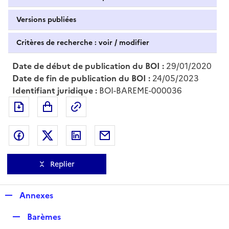
Versions publiées
Critères de recherche : voir / modifier
Date de début de publication du BOI :
29/01/2020
Date de fin de publication du BOI :
24/05/2023
Identifiant juridique :
BOI-BAREME-000036
Exporter le document au format pdf
Permalien : adresse web de ce doc
Partager sur Facebook
Partager sur Twitter
Partager sur LinkedIn
Partager par messagerie
Replier
R
Annexes
e
R
Barèmes
p
e