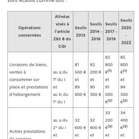
sont établis comme suit :
Alinéas
Seuils
visés à
Seuils
Seuils
Opérations
Seuils
2020
l'article
2014 -
2017 -
concernées
2013
-
293 B du
2016
2019
2022
CGI
82
85
Livraisons de biens,
81
82
800
800
(1)
(1)
ventes à
au a du
500 €
200 €
€
€
consommer sur
1° du I
et
et
et
et
place et prestations
et
89
90
91
94
d'hébergement
au b du
600 €
300 €
000
300
(2)
(2)
1° du I
€
€
33
34
au a du
32
32
200
400
(3)
(3)
2° du I
600 €
900 €
€
€
Autres prestations
et
et
et
et
et
de services