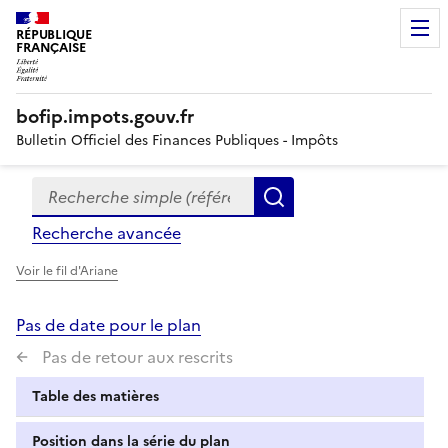
RÉPUBLIQUE
FRANÇAISE
bofip.impots.gouv.fr
Bulletin Officiel des Finances Publiques - Impôts
Recherche simple (références, mots clés, partie du titre
Formulaire
Rechercher
de
Recherche avancée
recherche
Voir le fil d'Ariane
Pas de date pour le plan
Pas de retour aux rescrits
Table des matières
Position dans la série du plan