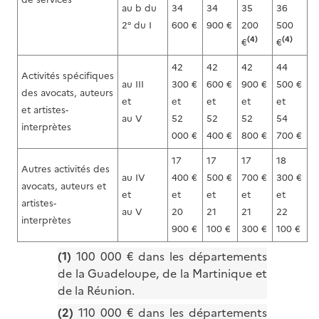
au b du
34
34
35
36
2° du I
600 €
900 €
200
500
(4)
(4)
€
€
42
42
42
44
Activités spécifiques
au III
300 €
600 €
900 €
500 €
des avocats, auteurs
et
et
et
et
et
et artistes-
au V
52
52
52
54
interprètes
000 €
400 €
800 €
700 €
17
17
17
18
Autres activités des
au IV
400 €
500 €
700 €
300 €
avocats, auteurs et
et
et
et
et
et
artistes-
au V
20
21
21
22
interprètes
900 €
100 €
300 €
100 €
(1)
100 000 € dans les départements
de la Guadeloupe, de la Martinique et
de la Réunion.
(2)
110 000 € dans les départements