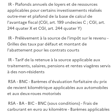
l
IR - Plafonds annuels de loyers et de ressources
p
i
applicables pour certains investissements réalisés
l
e
outre-mer et plafond de la base de calcul de
i
r
l'avantage fiscal (CGI, art. 199 undecies C ; CGI, art.
e
244 quater X et CGI, art. 244 quater Y)
r
IR - Prélèvement à la source de l'impôt sur le revenu -
Grilles des taux par défaut et montant de
l'abattement pour les contrats courts
IR - Tarif de la retenue à la source applicable aux
traitements, salaires, pensions et rentes viagères servis
à des non-résidents
RSA - BNC - Barèmes d'évaluation forfaitaire du prix
de revient kilométrique applicables aux automobiles
et aux deux-roues motorisés
RSA - BA - BIC - BNC (sous conditions) - Frais de
carburant en euro au kilomètre - Barèmes applicables