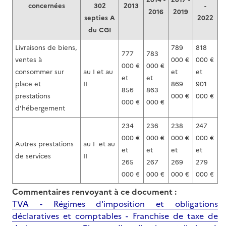
concernées
302
2013
-
2016
2019
septies A
2022
du CGI
Livraisons de biens,
789
818
777
783
ventes à
000 €
000 €
000 €
000 €
consommer sur
au I et au
et
et
et
et
place et
II
869
901
856
863
prestations
000 €
000 €
000 €
000 €
d'hébergement
234
236
238
247
000 €
000 €
000 €
000 €
Autres prestations
au I et au
et
et
et
et
de services
II
265
267
269
279
000 €
000 €
000 €
000 €
Commentaires renvoyant à ce document :
TVA - Régimes d'imposition et obligations
déclaratives et comptables - Franchise de taxe de