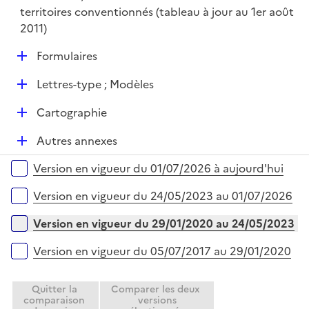
territoires conventionnés (tableau à jour au 1er août
2011)
D
Formulaires
é
D
Lettres-type ; Modèles
p
é
l
D
Cartographie
p
i
é
l
e
D
Autres annexes
p
i
r
é
l
e
Versions sur la période
Version en vigueur du 01/07/2026 à aujourd'hui
p
i
r
l
e
Version en vigueur du 24/05/2023 au 01/07/2026
i
r
e
Version en vigueur du 29/01/2020 au 24/05/2023
r
Version en vigueur du 05/07/2017 au 29/01/2020
Quitter la
Comparer les deux
comparaison
versions