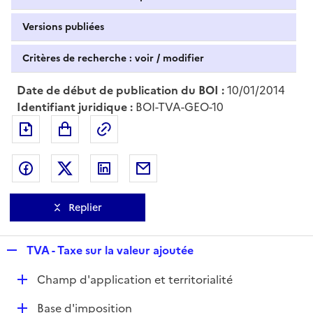
Versions publiées
Critères de recherche : voir / modifier
Date de début de publication du BOI :
10/01/2014
Identifiant juridique :
BOI-TVA-GEO-10
Exporter le document au format pdf
Permalien : adresse web de ce doc
Partager sur Facebook
Partager sur Twitter
Partager sur LinkedIn
Partager par messagerie
Replier
R
TVA - Taxe sur la valeur ajoutée
e
D
Champ d'application et territorialité
p
é
l
D
Base d'imposition
p