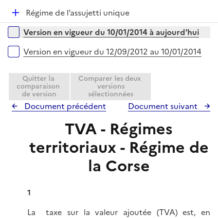
p
i
D
Régime de l’assujetti unique
l
e
é
i
r
Versions sur la période
Version en vigueur du 10/01/2014 à aujourd'hui
p
e
l
r
Version en vigueur du 12/09/2012 au 10/01/2014
i
e
Quitter la
Comparer les deux
r
comparaison
versions
de version
sélectionnées
Document précédent
Document suivant
TVA - Régimes
territoriaux - Régime de
la Corse
1
La taxe sur la valeur ajoutée (TVA) est, en