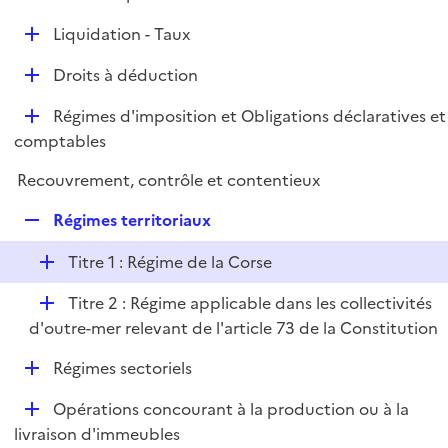
i
é
l
e
D
Liquidation - Taux
p
i
r
é
l
e
D
Droits à déduction
p
i
r
é
l
e
D
Régimes d'imposition et Obligations déclaratives et
p
i
r
é
comptables
l
e
p
i
r
Recouvrement, contrôle et contentieux
l
e
i
r
R
Régimes territoriaux
e
e
r
D
Titre 1 : Régime de la Corse
p
é
l
D
Titre 2 : Régime applicable dans les collectivités
p
i
é
d'outre-mer relevant de l'article 73 de la Constitution
l
e
p
i
r
D
Régimes sectoriels
l
e
é
i
r
D
Opérations concourant à la production ou à la
p
e
é
livraison d'immeubles
l
r