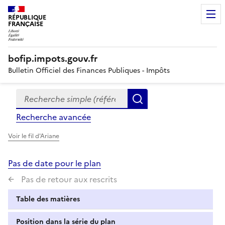
RÉPUBLIQUE
FRANÇAISE
bofip.impots.gouv.fr
Bulletin Officiel des Finances Publiques - Impôts
Recherche simple (références, mots clés, partie du titre
Formulaire
Rechercher
de
Recherche avancée
recherche
Voir le fil d'Ariane
Pas de date pour le plan
Pas de retour aux rescrits
Table des matières
Position dans la série du plan