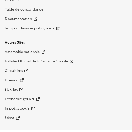
Flux RSS
Table de concordance
Documentation
bofip-archives.impots.gouv.fr
Autres Sites
Assemblée nationale
Bulletin Officiel de la Sécurité Sociale
Circulaires
Douane
EUR-lex
Economie.gouv.fr
Impots.gouv.fr
Sénat