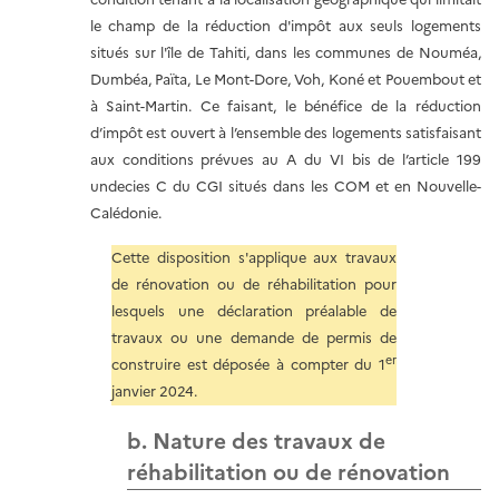
le champ de la réduction d'impôt aux seuls logements
situés sur l'île de Tahiti, dans les communes de Nouméa,
Dumbéa, Païta, Le Mont-Dore, Voh, Koné et Pouembout et
à Saint-Martin. Ce faisant, le bénéfice de la réduction
d’impôt est ouvert à l’ensemble des logements satisfaisant
aux conditions prévues au A du VI bis de l’article 199
undecies C du CGI situés dans les COM et en Nouvelle-
Calédonie.
Cette disposition s'applique aux travaux
de rénovation ou de réhabilitation pour
lesquels une déclaration préalable de
travaux ou une demande de permis de
er
construire est déposée à compter du 1
janvier 2024.
b. Nature des travaux de
réhabilitation ou de rénovation