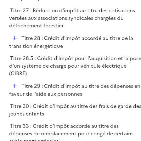
p
r
Titre 27 : Réduction d'impôt au titre des cotisations
l
versées aux associations syndicales chargées du
i
défrichement forestier
e
r
D
Titre 28 : Crédit d'impôt accordé au titre de la
é
transition énergétique
p
Titre 28.5 : Crédit d'impôt pour l'acquisition et la pos
l
d'un système de charge pour véhicule électrique
i
(CIBRE)
e
r
D
Titre 29 : Crédit d'impôt au titre des dépenses en
é
faveur de l'aide aux personnes
p
Titre 30 : Crédit d'impôt au titre des frais de garde de
l
jeunes enfants
i
e
Titre 33 : Crédit d'impôt accordé au titre des
r
dépenses de remplacement pour congé de certains