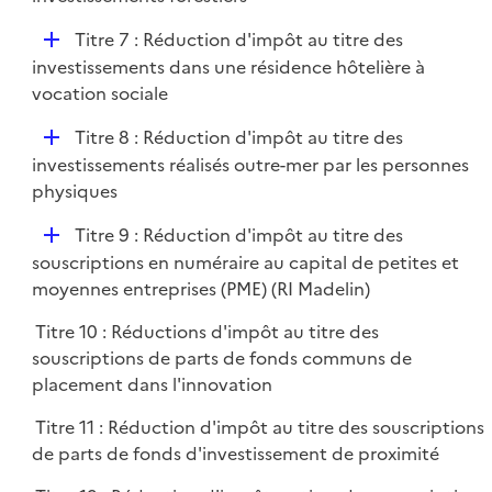
i
p
e
D
Titre 7 : Réduction d'impôt au titre des
l
r
é
investissements dans une résidence hôtelière à
i
p
vocation sociale
e
l
r
D
Titre 8 : Réduction d'impôt au titre des
i
é
investissements réalisés outre-mer par les personnes
e
p
physiques
r
l
D
Titre 9 : Réduction d'impôt au titre des
i
é
souscriptions en numéraire au capital de petites et
e
p
moyennes entreprises (PME) (RI Madelin)
r
l
Titre 10 : Réductions d'impôt au titre des
i
souscriptions de parts de fonds communs de
e
placement dans l'innovation
r
Titre 11 : Réduction d'impôt au titre des souscriptions
de parts de fonds d'investissement de proximité