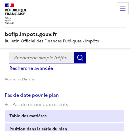
RÉPUBLIQUE
FRANÇAISE
bofip.impots.gouv.fr
Bulletin Officiel des Finances Publiques - Impôts
Recherche simple (références, mots clés, partie du titre
Formulaire
Rechercher
de
Recherche avancée
recherche
Voir le fil d'Ariane
Pas de date pour le plan
Pas de retour aux rescrits
Table des matières
Position dans la série du plan