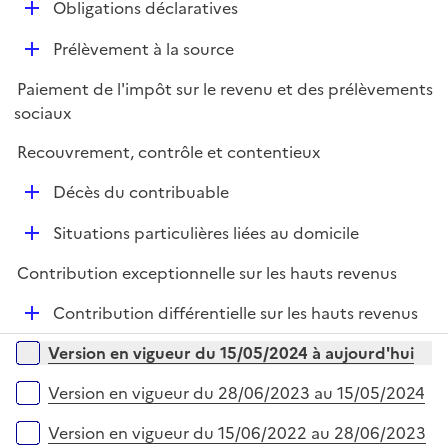
D
Obligations déclaratives
e
é
r
D
Prélèvement à la source
p
é
l
Paiement de l'impôt sur le revenu et des prélèvements
p
i
sociaux
l
e
i
r
Recouvrement, contrôle et contentieux
e
D
r
Décès du contribuable
é
D
Situations particulières liées au domicile
p
é
l
Contribution exceptionnelle sur les hauts revenus
p
i
l
e
D
Contribution différentielle sur les hauts revenus
i
r
é
Versions sur la période
e
Version en vigueur du 15/05/2024 à aujourd'hui
p
r
l
Version en vigueur du 28/06/2023 au 15/05/2024
i
e
Version en vigueur du 15/06/2022 au 28/06/2023