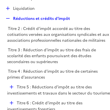
i
é
l
e
D
Liquidation
p
i
r
é
l
e
R
Réductions et crédits d'impôt
p
i
r
e
l
e
Titre 2 : Crédit d'impôt accordé au titre des
p
i
r
cotisations versées aux organisations syndicales et aux
l
e
associations professionnelles nationales de militaires
i
r
e
Titre 3 : Réduction d'impôt au titre des frais de
r
scolarité des enfants poursuivant des études
secondaires ou supérieures
Titre 4 : Réduction d'impôt au titre de certaines
primes d'assurances
D
Titre 5 : Réductions d'impôt au titre des
é
investissements et travaux dans le secteur du tourisme
p
D
Titre 6 : Crédit d'impôt au titre des
l
é
investissements forestiers