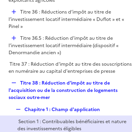
exploitants agricoles
D
Titre 36 : Réductions d’impôt au titre de
é
l’investissement locatif intermédiaire « Duflot » et «
p
Pinel »
l
D
Titre 36.5 : Réduction d'impôt au titre de
i
é
l'investissement locatif intermédiaire (dispositif «
e
p
Denormandie ancien »)
r
l
Titre 37 : Réduction d'impôt au titre des souscriptions
i
en numéraire au capital d'entreprises de presse
e
r
R
Titre 38 : Réduction d'impôt au titre de
e
l'acquisition ou de la construction de logements
p
sociaux outre-mer
l
R
Chapitre 1 : Champ d'application
i
e
e
Section 1 : Contribuables bénéficiaires et nature
p
r
des investissements éligibles
l