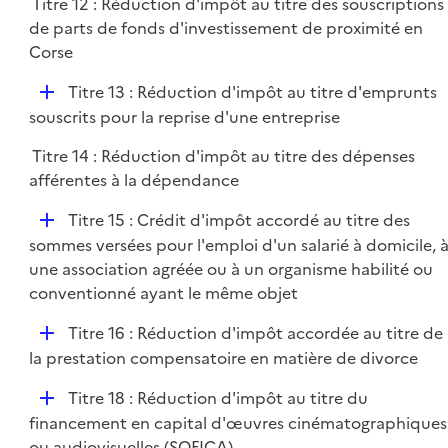
Titre 12 : Réduction d'impôt au titre des souscriptions
de parts de fonds d'investissement de proximité en
Corse
D
Titre 13 : Réduction d'impôt au titre d'emprunts
é
souscrits pour la reprise d'une entreprise
p
Titre 14 : Réduction d'impôt au titre des dépenses
l
afférentes à la dépendance
i
e
D
Titre 15 : Crédit d'impôt accordé au titre des
r
é
sommes versées pour l'emploi d'un salarié à domicile, 
p
une association agréée ou à un organisme habilité ou
l
conventionné ayant le même objet
i
D
Titre 16 : Réduction d'impôt accordée au titre de
e
é
la prestation compensatoire en matière de divorce
r
p
D
Titre 18 : Réduction d'impôt au titre du
l
é
financement en capital d'œuvres cinématographiques
i
p
ou audiovisuelles (SOFICA)