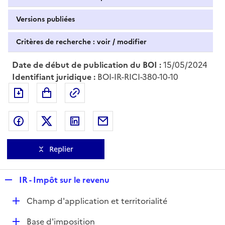
Versions publiées
Critères de recherche : voir / modifier
Date de début de publication du BOI :
15/05/2024
Identifiant juridique :
BOI-IR-RICI-380-10-10
Exporter le document au format pdf
Permalien : adresse web de ce doc
Partager sur Facebook
Partager sur Twitter
Partager sur LinkedIn
Partager par messagerie
Replier
R
IR - Impôt sur le revenu
e
D
Champ d'application et territorialité
p
é
l
D
Base d'imposition
p