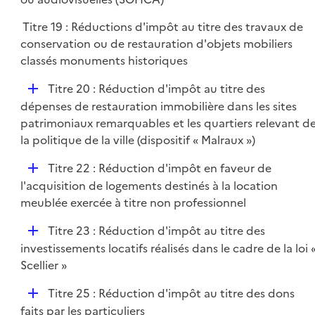
e
l
r
Titre 19 : Réductions d'impôt au titre des travaux de
i
conservation ou de restauration d'objets mobiliers
e
classés monuments historiques
r
D
Titre 20 : Réduction d'impôt au titre des
é
dépenses de restauration immobilière dans les sites
p
patrimoniaux remarquables et les quartiers relevant d
l
la politique de la ville (dispositif « Malraux »)
i
D
Titre 22 : Réduction d'impôt en faveur de
e
é
l'acquisition de logements destinés à la location
r
p
meublée exercée à titre non professionnel
l
D
Titre 23 : Réduction d'impôt au titre des
i
é
investissements locatifs réalisés dans le cadre de la loi 
e
p
Scellier »
r
l
D
Titre 25 : Réduction d'impôt au titre des dons
i
é
faits par les particuliers
e