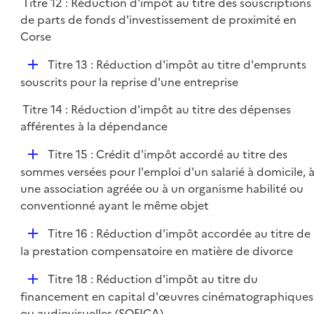
Titre 12 : Réduction d'impôt au titre des souscriptions
de parts de fonds d'investissement de proximité en
Corse
D
Titre 13 : Réduction d'impôt au titre d'emprunts
é
souscrits pour la reprise d'une entreprise
p
Titre 14 : Réduction d'impôt au titre des dépenses
l
afférentes à la dépendance
i
e
D
Titre 15 : Crédit d'impôt accordé au titre des
r
é
sommes versées pour l'emploi d'un salarié à domicile, 
p
une association agréée ou à un organisme habilité ou
l
conventionné ayant le même objet
i
D
Titre 16 : Réduction d'impôt accordée au titre de
e
é
la prestation compensatoire en matière de divorce
r
p
D
Titre 18 : Réduction d'impôt au titre du
l
é
financement en capital d'œuvres cinématographiques
i
p
ou audiovisuelles (SOFICA)