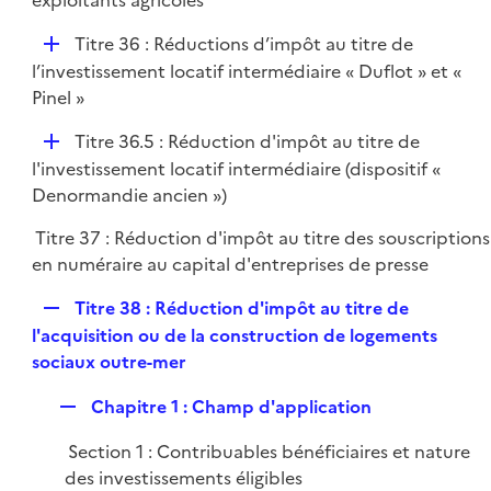
exploitants agricoles
D
Titre 36 : Réductions d’impôt au titre de
é
l’investissement locatif intermédiaire « Duflot » et «
p
Pinel »
l
D
Titre 36.5 : Réduction d'impôt au titre de
i
é
l'investissement locatif intermédiaire (dispositif «
e
p
Denormandie ancien »)
r
l
Titre 37 : Réduction d'impôt au titre des souscriptions
i
en numéraire au capital d'entreprises de presse
e
r
R
Titre 38 : Réduction d'impôt au titre de
e
l'acquisition ou de la construction de logements
p
sociaux outre-mer
l
R
Chapitre 1 : Champ d'application
i
e
e
Section 1 : Contribuables bénéficiaires et nature
p
r
des investissements éligibles
l