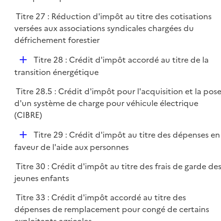
p
r
Titre 27 : Réduction d'impôt au titre des cotisations
l
versées aux associations syndicales chargées du
i
défrichement forestier
e
r
D
Titre 28 : Crédit d'impôt accordé au titre de la
é
transition énergétique
p
Titre 28.5 : Crédit d'impôt pour l'acquisition et la pos
l
d'un système de charge pour véhicule électrique
i
(CIBRE)
e
r
D
Titre 29 : Crédit d'impôt au titre des dépenses en
é
faveur de l'aide aux personnes
p
Titre 30 : Crédit d'impôt au titre des frais de garde de
l
jeunes enfants
i
e
Titre 33 : Crédit d'impôt accordé au titre des
r
dépenses de remplacement pour congé de certains