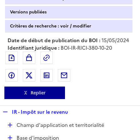
Versions publiées
Critères de recherche : voir / modifier
Date de début de publication du BOI :
15/05/2024
Identifiant juridique :
BOI-IR-RICI-380-10-20
Exporter le document au format pdf
Permalien : adresse web de ce doc
Partager sur Facebook
Partager sur Twitter
Partager sur LinkedIn
Partager par messagerie
Replier
R
IR - Impôt sur le revenu
e
D
Champ d'application et territorialité
p
é
l
D
Base d'imposition
p