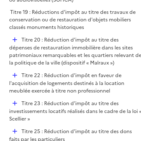
e
l
r
Titre 19 : Réductions d'impôt au titre des travaux de
i
conservation ou de restauration d'objets mobiliers
e
classés monuments historiques
r
D
Titre 20 : Réduction d'impôt au titre des
é
dépenses de restauration immobilière dans les sites
p
patrimoniaux remarquables et les quartiers relevant d
l
la politique de la ville (dispositif « Malraux »)
i
D
Titre 22 : Réduction d'impôt en faveur de
e
é
l'acquisition de logements destinés à la location
r
p
meublée exercée à titre non professionnel
l
D
Titre 23 : Réduction d'impôt au titre des
i
é
investissements locatifs réalisés dans le cadre de la loi 
e
p
Scellier »
r
l
D
Titre 25 : Réduction d'impôt au titre des dons
i
é
faits par les particuliers
e