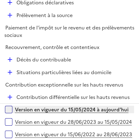
D
Obligations déclaratives
e
é
r
D
Prélèvement à la source
p
é
l
Paiement de l'impôt sur le revenu et des prélèvements
p
i
sociaux
l
e
i
r
Recouvrement, contrôle et contentieux
e
D
r
Décès du contribuable
é
D
Situations particulières liées au domicile
p
é
l
Contribution exceptionnelle sur les hauts revenus
p
i
l
e
D
Contribution différentielle sur les hauts revenus
i
r
é
Versions sur la période
e
Version en vigueur du 15/05/2024 à aujourd'hui
p
r
l
Version en vigueur du 28/06/2023 au 15/05/2024
i
e
Version en vigueur du 15/06/2022 au 28/06/2023