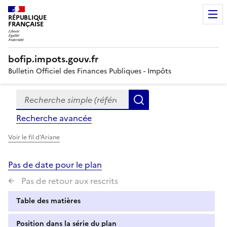
RÉPUBLIQUE
FRANÇAISE
bofip.impots.gouv.fr
Bulletin Officiel des Finances Publiques - Impôts
Recherche simple (références, mots clés, partie du titre
Formulaire
Rechercher
de
Recherche avancée
recherche
Voir le fil d'Ariane
Pas de date pour le plan
Pas de retour aux rescrits
Table des matières
Position dans la série du plan