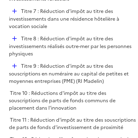
i
p
e
D
Titre 7 : Réduction d'impôt au titre des
l
r
é
investissements dans une résidence hôtelière à
i
p
vocation sociale
e
l
r
D
Titre 8 : Réduction d'impôt au titre des
i
é
investissements réalisés outre-mer par les personnes
e
p
physiques
r
l
D
Titre 9 : Réduction d'impôt au titre des
i
é
souscriptions en numéraire au capital de petites et
e
p
moyennes entreprises (PME) (RI Madelin)
r
l
Titre 10 : Réductions d'impôt au titre des
i
souscriptions de parts de fonds communs de
e
placement dans l'innovation
r
Titre 11 : Réduction d'impôt au titre des souscriptions
de parts de fonds d'investissement de proximité