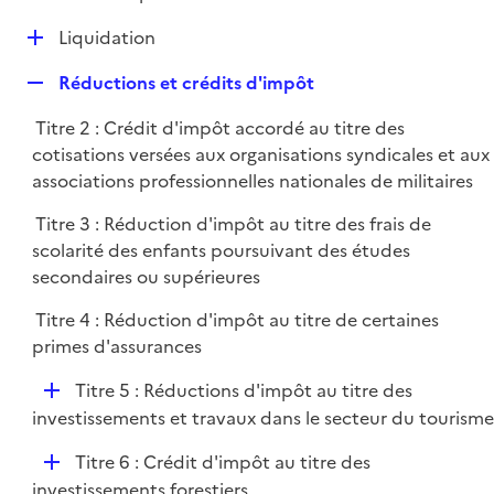
i
é
l
e
D
Liquidation
p
i
r
é
l
e
R
Réductions et crédits d'impôt
p
i
r
e
l
e
Titre 2 : Crédit d'impôt accordé au titre des
p
i
r
cotisations versées aux organisations syndicales et aux
l
e
associations professionnelles nationales de militaires
i
r
e
Titre 3 : Réduction d'impôt au titre des frais de
r
scolarité des enfants poursuivant des études
secondaires ou supérieures
Titre 4 : Réduction d'impôt au titre de certaines
primes d'assurances
D
Titre 5 : Réductions d'impôt au titre des
é
investissements et travaux dans le secteur du tourisme
p
D
Titre 6 : Crédit d'impôt au titre des
l
é
investissements forestiers