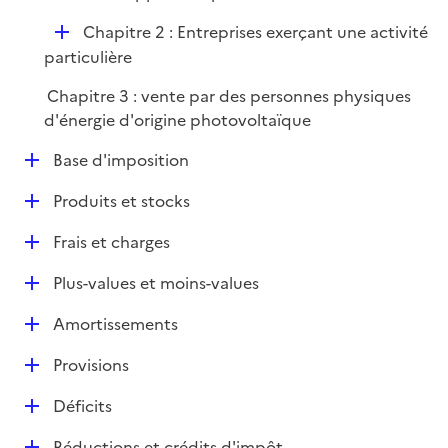
p
e
D
Chapitre 2 : Entreprises exerçant une activité
l
r
é
particulière
i
p
e
Chapitre 3 : vente par des personnes physiques
l
r
d'énergie d'origine photovoltaïque
i
e
D
Base d'imposition
r
é
D
Produits et stocks
p
é
l
D
Frais et charges
p
i
é
l
e
D
Plus-values et moins-values
p
i
r
é
l
e
D
Amortissements
p
i
r
é
l
e
D
Provisions
p
i
r
é
l
e
D
Déficits
p
i
r
é
l
e
D
Réductions et crédits d'impôt