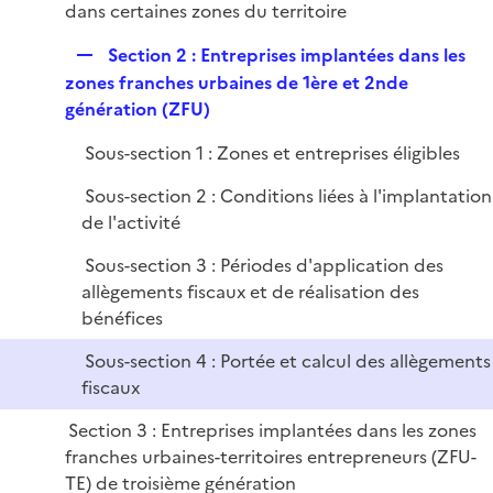
é
dans certaines zones du territoire
i
r
p
e
R
Section 2 : Entreprises implantées dans les
l
r
e
zones franches urbaines de 1ère et 2nde
i
p
génération (ZFU)
e
l
r
Sous-section 1 : Zones et entreprises éligibles
i
e
Sous-section 2 : Conditions liées à l'implantation
r
de l'activité
Sous-section 3 : Périodes d'application des
allègements fiscaux et de réalisation des
bénéfices
Sous-section 4 : Portée et calcul des allègements
fiscaux
Section 3 : Entreprises implantées dans les zones
franches urbaines-territoires entrepreneurs (ZFU-
TE) de troisième génération