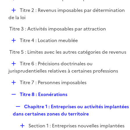
i
é
l
e
D
Titre 2 : Revenus imposables par détermination
p
i
r
é
de la loi
l
e
p
i
r
Titre 3 : Activités imposables par attraction
l
e
i
r
D
Titre 4 : Location meublée
e
é
r
Titre 5 : Limites avec les autres catégories de revenus
p
l
D
Titre 6 : Précisions doctrinales ou
i
é
jurisprudentielles relatives à certaines professions
e
p
r
D
Titre 7 : Personnes imposables
l
é
i
R
Titre 8 : Exonérations
p
e
e
l
r
R
Chapitre 1 : Entreprises ou activités implantées
p
i
e
dans certaines zones du territoire
l
e
p
i
r
D
Section 1 : Entreprises nouvelles implantées
l
e