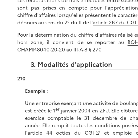
Les refacturations de frais effectuées entre sociét
sont pas prises en compte pour l'appréciatio
chiffre d'affaires lorsqu'elles présentent le caractè
débours au sens du 2° du II de l'
article 267 du CGI
Pour la détermination du chiffre d'affaires réalisé 
hors zone, il convient de se reporter au
BOI-
CHAMP-80-10-20-20 au III-A-3 § 270
.
3. Modalités d'application
210
Exemple :
Une entreprise exerçant une activité de boulang
er
est créée le 1
janvier 2004 en ZFU. Elle clôtur
exercice comptable le 31 décembre de ch
année. Elle remplit toutes les conditions posée
l'
article 44 octies du CGI
et emploie 