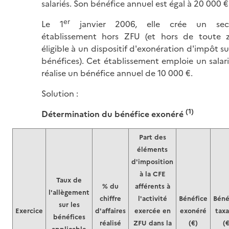
salariés. Son bénéfice annuel est égal à 20 000 €
er
Le 1
janvier 2006, elle crée un sec
établissement hors ZFU (et hors de toute 
éligible à un dispositif d'exonération d'impôt su
bénéfices). Cet établissement emploie un salari
réalise un bénéfice annuel de 10 000 €.
Solution :
(1)
Détermination du bénéfice exonéré
Part des
éléments
d'imposition
à la CFE
Taux de
% du
afférents à
l'allègement
chiffre
l'activité
Bénéfice
Béné
sur les
Exercice
d'affaires
exercée en
exonéré
tax
bénéfices
réalisé
ZFU dans la
(€)
(€