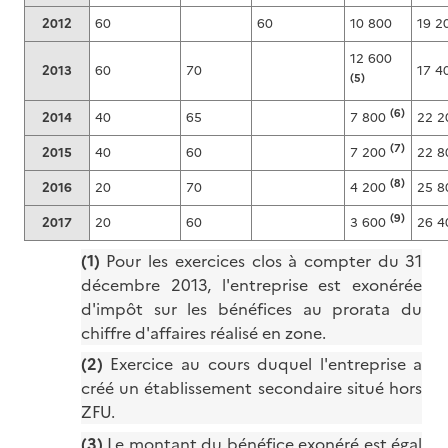
2012
60
60
10 800
19 2
12 600
2013
60
70
17 4
(5)
(6)
2014
40
65
7 800
22 2
(7)
2015
40
60
7 200
22 8
(8)
2016
20
70
4 200
25 8
(9)
2017
20
60
3 600
26 4
(1)
Pour les exercices clos à compter du 31
décembre 2013, l'entreprise est exonérée
d'impôt sur les bénéfices au prorata du
chiffre d'affaires réalisé en zone.
(2)
Exercice au cours duquel l'entreprise a
créé un établissement secondaire situé hors
ZFU.
(3)
Le montant du bénéfice exonéré est égal