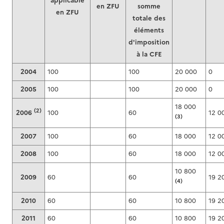
applicable
en ZFU
somme
en ZFU
totale des
éléments
d'imposition
à la CFE
2004
100
100
20 000
0
2005
100
100
20 000
0
18 000
(2)
2006
100
60
12 0
(3)
2007
100
60
18 000
12 0
2008
100
60
18 000
12 0
10 800
2009
60
60
19 2
(4)
2010
60
60
10 800
19 2
2011
60
60
10 800
19 2