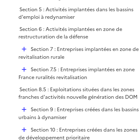
Section 5 : Activités implantées dans les bassins
d'emploi à redynamiser
Section 6 : Activités implantées en zone de
restructuration de la défense
D
Section 7 : Entreprises implantées en zone de
é
revitalisation rurale
p
D
Section 7.5 : Entreprises implantées en zone
l
é
France ruralités revitalisation
i
p
e
Section 8.5 : Exploitations situées dans les zones
l
r
franches d'activités nouvelle génération des DOM
i
e
D
Section 9 : Entreprises créées dans les bassins
r
é
urbains à dynamiser
p
D
Section 10 : Entreprises créées dans les zones
l
é
de développement prioritaire
i