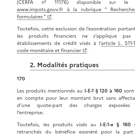
(CERFA n° 11176) disponible sur le s
www.impots.gouv.fr à la rubrique " Recherch
formulaires "
.
Toutefois, cette exclusion de l’exonération portan
les produits financiers ne s’applique pas
établissements de crédit visés à l’
article L. 511
code monétaire et financier
.
2. Modalités pratiques
170
Les produits mentionnés au
I-E-1 § 120 à 160
sont 
en compte pour leur montant brut sans affecta
d’une quote-part des charges exposées
l’entreprise.
Toutefois, les produits visés au
I-E-1-e § 160
s
retranchés du bénéfice exonéré pour la part