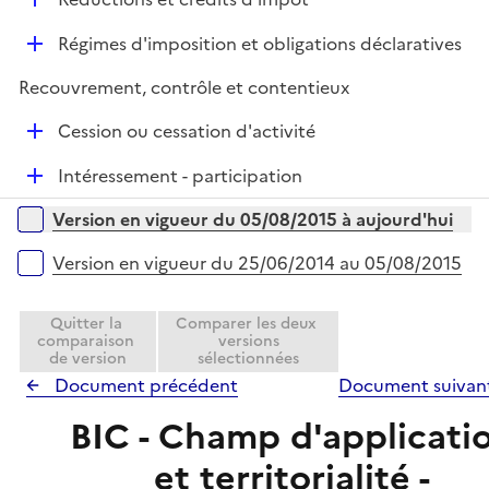
p
i
r
é
l
e
D
Régimes d'imposition et obligations déclaratives
p
i
r
é
l
e
Recouvrement, contrôle et contentieux
p
i
r
l
e
D
Cession ou cessation d'activité
i
r
é
e
D
Intéressement - participation
p
r
é
l
Versions sur la période
Version en vigueur du 05/08/2015 à aujourd'hui
p
i
l
e
Version en vigueur du 25/06/2014 au 05/08/2015
i
r
e
Quitter la
Comparer les deux
r
comparaison
versions
de version
sélectionnées
Document précédent
Document suivan
BIC - Champ d'applicati
et territorialité -