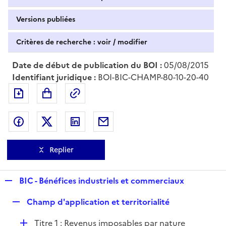
Versions publiées
Critères de recherche : voir / modifier
Date de début de publication du BOI :
05/08/2015
Identifiant juridique :
BOI-BIC-CHAMP-80-10-20-40
Exporter le document au format pdf
Permalien : adresse web de ce doc
Partager sur Facebook
Partager sur Twitter
Partager sur LinkedIn
Partager par messagerie
Replier
R
BIC - Bénéfices industriels et commerciaux
e
R
Champ d'application et territorialité
p
e
l
D
Titre 1 : Revenus imposables par nature
p