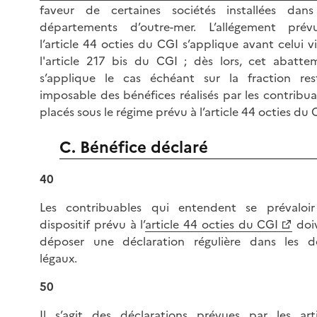
faveur de certaines sociétés installées dans
départements d’outre-mer. L’allégement pré
l’article 44 octies du CGI s’applique avant celui v
l'article 217 bis du CGI ; dès lors, cet abatte
s’applique le cas échéant sur la fraction res
imposable des bénéfices réalisés par les contribua
placés sous le régime prévu à l’article 44 octies du 
C. Bénéfice déclaré
40
Les contribuables qui entendent se prévaloi
dispositif prévu à l’
article 44 octies du CGI
doi
déposer une déclaration régulière dans les dé
légaux.
50
Il s’agit des déclarations prévues par les arti