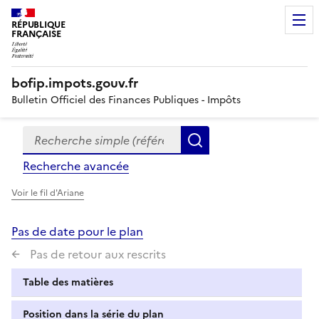
RÉPUBLIQUE
FRANÇAISE
bofip.impots.gouv.fr
Bulletin Officiel des Finances Publiques - Impôts
Recherche simple (références, mots clés, partie du titre
Formulaire
Rechercher
de
Recherche avancée
recherche
Voir le fil d'Ariane
Pas de date pour le plan
Pas de retour aux rescrits
Table des matières
Position dans la série du plan