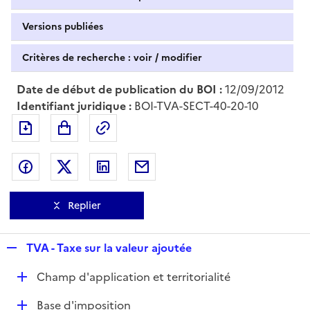
Versions publiées
Critères de recherche : voir / modifier
Date de début de publication du BOI :
12/09/2012
Identifiant juridique :
BOI-TVA-SECT-40-20-10
Exporter le document au format pdf
Permalien : adresse web de ce doc
Partager sur Facebook
Partager sur Twitter
Partager sur LinkedIn
Partager par messagerie
Replier
R
TVA - Taxe sur la valeur ajoutée
e
D
Champ d'application et territorialité
p
é
l
D
Base d'imposition
p