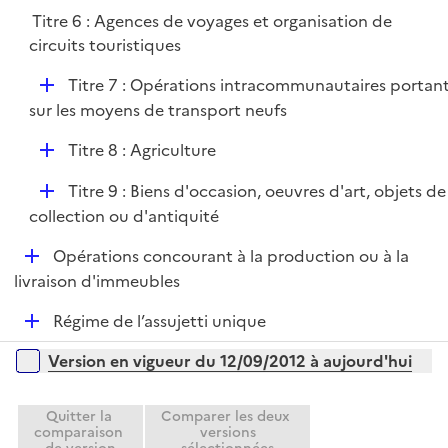
é
Titre 6 : Agences de voyages et organisation de
p
circuits touristiques
l
i
D
Titre 7 : Opérations intracommunautaires portan
e
é
sur les moyens de transport neufs
r
p
D
Titre 8 : Agriculture
l
é
i
D
Titre 9 : Biens d'occasion, oeuvres d'art, objets de
p
e
é
collection ou d'antiquité
l
r
p
i
D
Opérations concourant à la production ou à la
l
e
é
livraison d'immeubles
i
r
p
e
D
Régime de l’assujetti unique
l
r
é
i
Versions sur la période
Version en vigueur du 12/09/2012 à aujourd'hui
p
e
l
r
i
Quitter la
Comparer les deux
comparaison
versions
e