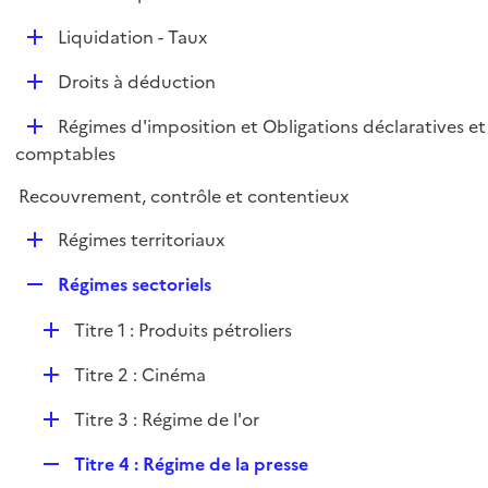
i
é
l
e
D
Liquidation - Taux
p
i
r
é
l
e
D
Droits à déduction
p
i
r
é
l
e
D
Régimes d'imposition et Obligations déclaratives et
p
i
r
é
comptables
l
e
p
i
r
Recouvrement, contrôle et contentieux
l
e
i
r
D
Régimes territoriaux
e
é
r
R
Régimes sectoriels
p
e
l
D
Titre 1 : Produits pétroliers
p
i
é
l
e
D
Titre 2 : Cinéma
p
i
r
é
l
e
D
Titre 3 : Régime de l'or
p
i
r
é
l
e
R
Titre 4 : Régime de la presse
p
i
r