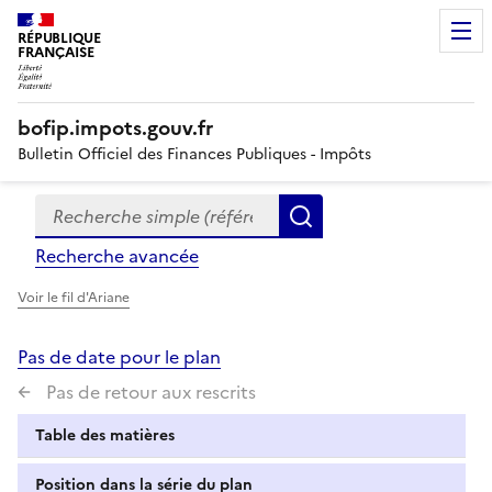
RÉPUBLIQUE
FRANÇAISE
bofip.impots.gouv.fr
Bulletin Officiel des Finances Publiques - Impôts
Recherche simple (références, mots clés, partie du titre
Formulaire
Rechercher
de
Recherche avancée
recherche
Voir le fil d'Ariane
Pas de date pour le plan
Pas de retour aux rescrits
Table des matières
Position dans la série du plan