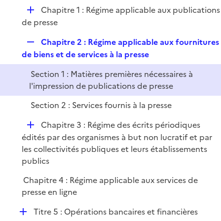
e
l
e
D
Chapitre 1 : Régime applicable aux publications
p
i
r
é
de presse
l
e
p
i
r
R
Chapitre 2 : Régime applicable aux fournitures
l
e
e
de biens et de services à la presse
i
r
p
e
Section 1 : Matières premières nécessaires à
l
r
l'impression de publications de presse
i
e
Section 2 : Services fournis à la presse
r
D
Chapitre 3 : Régime des écrits périodiques
é
édités par des organismes à but non lucratif et par
p
les collectivités publiques et leurs établissements
l
publics
i
Chapitre 4 : Régime applicable aux services de
e
presse en ligne
r
D
Titre 5 : Opérations bancaires et financières