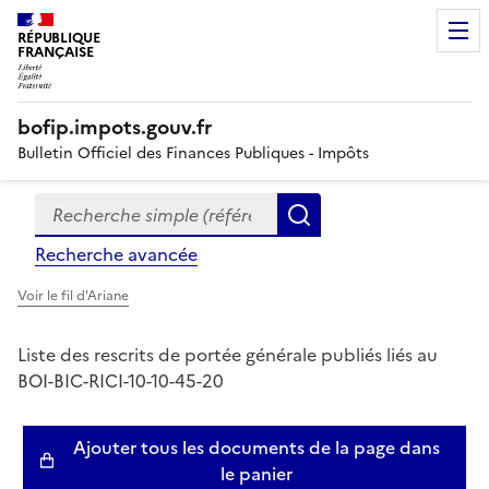
RÉPUBLIQUE
FRANÇAISE
bofip.impots.gouv.fr
Bulletin Officiel des Finances Publiques - Impôts
Recherche simple (références, mots clés, partie du titre
Formulaire
Rechercher
de
Recherche avancée
recherche
Voir le fil d'Ariane
Liste des rescrits de portée générale publiés liés au
BOI-BIC-RICI-10-10-45-20
Ajouter tous les documents de la page dans
le panier