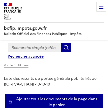
RÉPUBLIQUE
FRANÇAISE
bofip.impots.gouv.fr
Bulletin Officiel des Finances Publiques - Impôts
Recherche simple (références, mots clés, partie du titre
Formulaire
Rechercher
de
Recherche avancée
recherche
Voir le fil d'Ariane
Liste des rescrits de portée générale publiés liés au
BOI-TVA-CHAMP-10-10-10
Ajouter tous les documents de la page dans
le panier