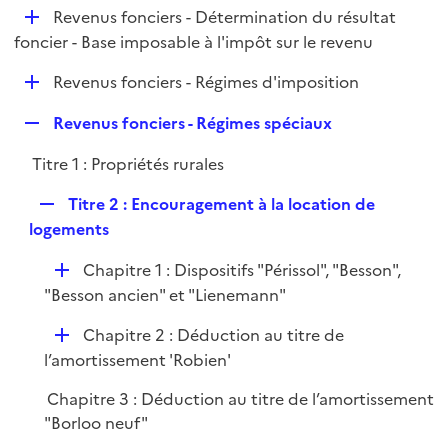
i
D
Revenus fonciers - Détermination du résultat
p
e
é
foncier - Base imposable à l'impôt sur le revenu
l
r
p
i
D
Revenus fonciers - Régimes d'imposition
l
e
é
i
r
R
Revenus fonciers - Régimes spéciaux
p
e
e
l
r
Titre 1 : Propriétés rurales
p
i
l
e
R
Titre 2 : Encouragement à la location de
i
r
e
logements
e
p
r
D
Chapitre 1 : Dispositifs "Périssol", "Besson",
l
é
"Besson ancien" et "Lienemann"
i
p
e
D
Chapitre 2 : Déduction au titre de
l
r
é
l’amortissement 'Robien'
i
p
e
Chapitre 3 : Déduction au titre de l’amortissement
l
r
"Borloo neuf"
i