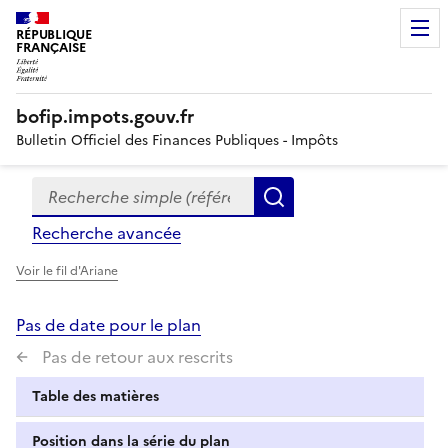
RÉPUBLIQUE
FRANÇAISE
bofip.impots.gouv.fr
Bulletin Officiel des Finances Publiques - Impôts
Recherche simple (références, mots clés, partie du titre
Formulaire
Rechercher
de
Recherche avancée
recherche
Voir le fil d'Ariane
Pas de date pour le plan
Pas de retour aux rescrits
Table des matières
Position dans la série du plan