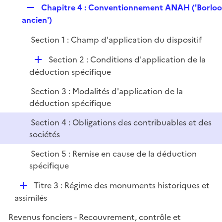
e
R
Chapitre 4 : Conventionnement ANAH ('Borlo
r
e
ancien')
p
Section 1 : Champ d'application du dispositif
l
i
D
Section 2 : Conditions d'application de la
e
é
déduction spécifique
r
p
Section 3 : Modalités d'application de la
l
déduction spécifique
i
e
Section 4 : Obligations des contribuables et des
r
sociétés
Section 5 : Remise en cause de la déduction
spécifique
D
Titre 3 : Régime des monuments historiques et
é
assimilés
p
Revenus fonciers - Recouvrement, contrôle et
l