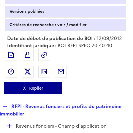
Versions publiées
Critères de recherche : voir / modifier
Date de début de publication du BOI :
12/09/2012
Identifiant juridique :
BOI-RFPI-SPEC-20-40-40
Exporter le document au format pdf
Permalien : adresse web de ce doc
Partager sur Facebook
Partager sur Twitter
Partager sur LinkedIn
Partager par messagerie
Replier
R
RFPI - Revenus fonciers et profits du patrimoine
e
immobilier
p
D
Revenus fonciers - Champ d'application
l
é