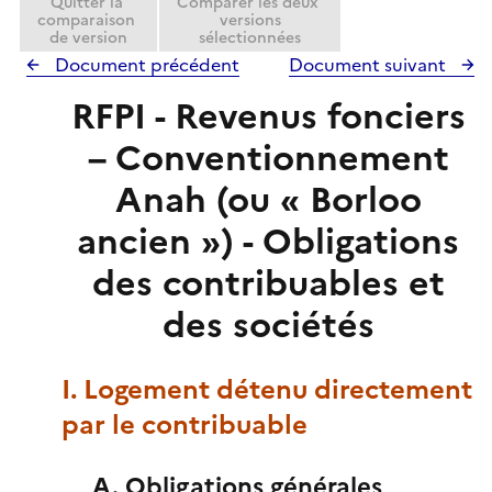
i
Quitter la
Comparer les deux
comparaison
versions
e
de version
sélectionnées
r
Document précédent
Document suivant
RFPI - Revenus fonciers
– Conventionnement
Anah (ou « Borloo
ancien ») - Obligations
des contribuables et
des sociétés
I. Logement détenu directement
par le contribuable
A. Obligations générales