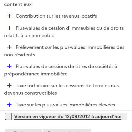
contentieux
i
e
D
Contribution sur les revenus locatifs
r
é
D
Plus-values de cession d'immeubles ou de droits
p
é
relatifs à un immeuble
l
p
i
D
Prélèvement sur les plus-values immobilières des
l
e
é
non-résidents
i
r
p
e
D
Plus-values de cessions de titres de sociétés à
l
r
é
prépondérance immobilière
i
p
e
D
Taxe forfaitaire sur les cessions de terrains nus
l
r
é
devenus constructibles
i
p
e
D
Taxe sur les plus-values immobilières élevées
l
r
é
i
Versions sur la période
Version en vigueur du 12/09/2012 à aujourd'hui
p
e
l
r