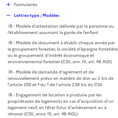
l
D
Formulaires
p
i
é
l
e
R
Lettres-type ; Modèles
p
i
r
e
l
e
IR - Modèle d’attestation délivrée par la personne ou
p
i
r
l’établissement assumant la garde de l’enfant
l
e
i
r
IR - Modèle de document à établir chaque année par
e
le groupement forestier, la société d'épargne forestière
r
ou le groupement d'intérêt économique et
environnemental forestier (CGI, ann. III, art. 46 AGI)
IR - Modèle de demande d'agrément et de
renouvellement prévu en matière de don au 2 bis de
l'article 200 et f du 1 de l'article 238 bis du CGI
IR - Engagement de location à produire par les
propriétaires de logements en cas d'acquisition d’un
logement neuf, en l’état futur d’achèvement ou à
rénover (CGI, annx. III, art. 46 AGL)