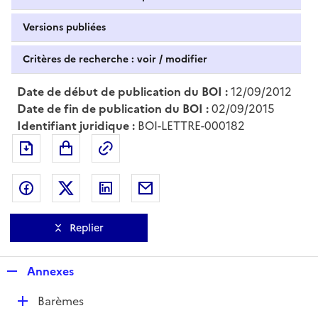
Versions publiées
Critères de recherche : voir / modifier
Date de début de publication du BOI :
12/09/2012
Date de fin de publication du BOI :
02/09/2015
Identifiant juridique :
BOI-LETTRE-000182
Exporter le document au format pdf
Permalien : adresse web de ce doc
Partager sur Facebook
Partager sur Twitter
Partager sur LinkedIn
Partager par messagerie
Replier
R
Annexes
e
D
Barèmes
p
é