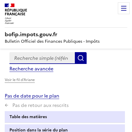
RÉPUBLIQUE
FRANÇAISE
bofip.impots.gouv.fr
Bulletin Officiel des Finances Publiques - Impôts
Recherche simple (références, mots clés, partie du titre
Formulaire
Rechercher
de
Recherche avancée
recherche
Voir le fil d'Ariane
Pas de date pour le plan
Pas de retour aux rescrits
Table des matières
Position dans la série du plan