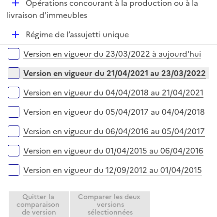
D
Opérations concourant à la production ou à la
p
i
é
livraison d'immeubles
l
e
p
i
r
D
Régime de l’assujetti unique
l
e
é
i
r
Versions sur la période
Version en vigueur du 23/03/2022 à aujourd'hui
p
e
l
r
Version en vigueur du 21/04/2021 au 23/03/2022
i
e
Version en vigueur du 04/04/2018 au 21/04/2021
r
Version en vigueur du 05/04/2017 au 04/04/2018
Version en vigueur du 06/04/2016 au 05/04/2017
Version en vigueur du 01/04/2015 au 06/04/2016
Version en vigueur du 12/09/2012 au 01/04/2015
Quitter la
Comparer les deux
comparaison
versions
de version
sélectionnées