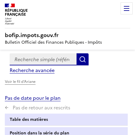
RÉPUBLIQUE
FRANÇAISE
bofip.impots.gouv.fr
Bulletin Officiel des Finances Publiques - Impôts
Recherche simple (références, mots clés, partie du titre
Formulaire
Rechercher
de
Recherche avancée
recherche
Voir le fil d'Ariane
Pas de date pour le plan
Pas de retour aux rescrits
Table des matières
Position dans la série du plan