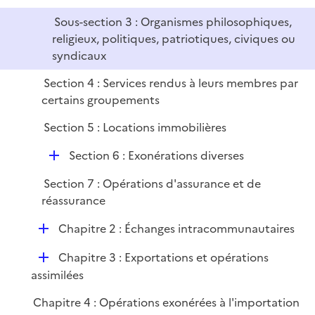
r
Sous-section 3 : Organismes philosophiques,
religieux, politiques, patriotiques, civiques ou
syndicaux
Section 4 : Services rendus à leurs membres par
certains groupements
Section 5 : Locations immobilières
D
Section 6 : Exonérations diverses
é
Section 7 : Opérations d'assurance et de
p
réassurance
l
i
D
Chapitre 2 : Échanges intracommunautaires
e
é
r
D
Chapitre 3 : Exportations et opérations
p
é
assimilées
l
p
i
Chapitre 4 : Opérations exonérées à l'importation
l
e