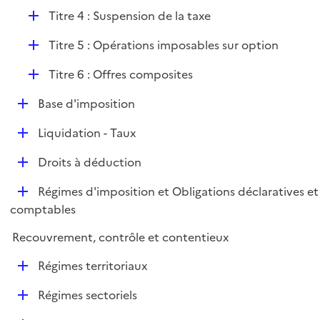
i
r
D
Titre 4 : Suspension de la taxe
e
é
r
D
Titre 5 : Opérations imposables sur option
p
é
l
D
Titre 6 : Offres composites
p
i
é
l
e
D
Base d'imposition
p
i
r
é
l
e
D
Liquidation - Taux
p
i
r
é
l
e
D
Droits à déduction
p
i
r
é
l
e
D
Régimes d'imposition et Obligations déclaratives et
p
i
r
é
comptables
l
e
p
i
r
Recouvrement, contrôle et contentieux
l
e
i
r
D
Régimes territoriaux
e
é
r
D
Régimes sectoriels
p
é
l