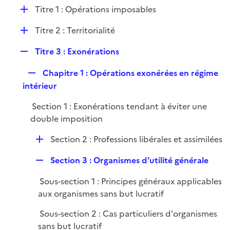
l
D
Titre 1 : Opérations imposables
p
i
é
l
e
D
Titre 2 : Territorialité
p
i
r
é
l
e
R
Titre 3 : Exonérations
p
i
r
e
l
e
R
Chapitre 1 : Opérations exonérées en régime
p
i
r
e
intérieur
l
e
p
i
r
Section 1 : Exonérations tendant à éviter une
l
e
double imposition
i
r
e
D
Section 2 : Professions libérales et assimilées
r
é
R
Section 3 : Organismes d'utilité générale
p
e
l
Sous-section 1 : Principes généraux applicables
p
i
aux organismes sans but lucratif
l
e
i
r
Sous-section 2 : Cas particuliers d'organismes
e
sans but lucratif