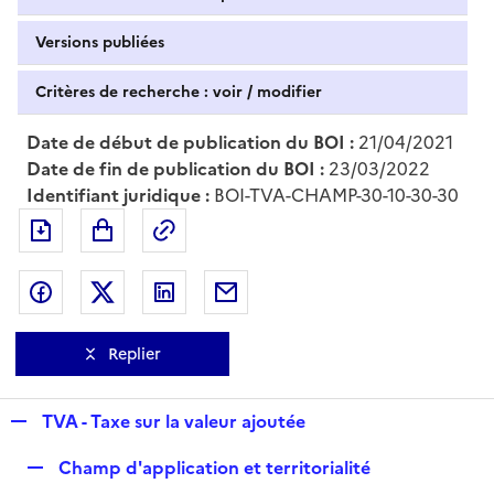
Versions publiées
Critères de recherche : voir / modifier
Date de début de publication du BOI :
21/04/2021
Date de fin de publication du BOI :
23/03/2022
Identifiant juridique :
BOI-TVA-CHAMP-30-10-30-30
Exporter le document au format pdf
Permalien : adresse web de ce doc
Partager sur Facebook
Partager sur Twitter
Partager sur LinkedIn
Partager par messagerie
Replier
R
TVA - Taxe sur la valeur ajoutée
e
R
Champ d'application et territorialité
p
e