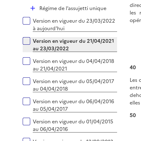
l
e
dire
D
Régime de l’assujetti unique
i
r
les 
é
e
opéra
Versions sur la période
Version en vigueur du 23/03/2022
p
r
à aujourd'hui
l
i
Version en vigueur du 21/04/2021
e
au 23/03/2022
r
Version en vigueur du 04/04/2018
40
au 21/04/2021
Les 
Version en vigueur du 05/04/2017
entr
au 04/04/2018
deho
Version en vigueur du 06/04/2016
elle
au 05/04/2017
50
Version en vigueur du 01/04/2015
au 06/04/2016