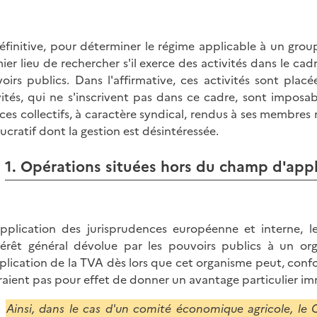
éfinitive, pour déterminer le régime applicable à un grou
ier lieu de rechercher s'il exerce des activités dans le cad
oirs publics. Dans l'affirmative, ces activités sont pla
vités, qui ne s'inscrivent pas dans ce cadre, sont imposa
ices collectifs, à caractère syndical, rendus à ses membr
lucratif dont la gestion est désintéressée.
1. Opérations situées hors du champ d'appl
pplication des jurisprudences européenne et interne, 
térêt général dévolue par les pouvoirs publics à un o
plication de la TVA dès lors que cet organisme peut, conf
raient pas pour effet de donner un avantage particulier i
Ainsi, dans le cas d'un comité économique agricole, le Co