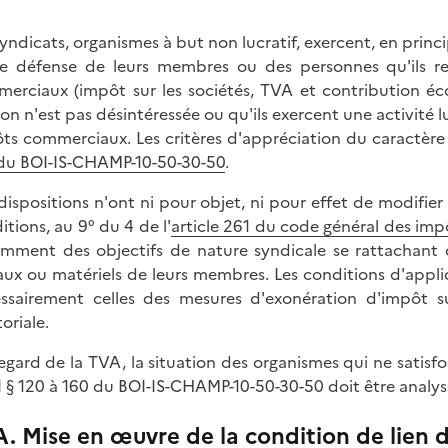
syndicats, organismes à but non lucratif, exercent, en princ
e défense de leurs membres ou des personnes qu'ils r
erciaux (impôt sur les sociétés, TVA et contribution éco
ion n'est pas désintéressée ou qu'ils exercent une activité l
ts commerciaux. Les critères d'appréciation du caractère 
du BOI-IS-CHAMP-10-50-30-50
.
dispositions n'ont ni pour objet, ni pour effet de modifier
itions, au 9° du 4 de l'
article 261 du code général des imp
mment des objectifs de nature syndicale se rattachant d
ux ou matériels de leurs membres. Les conditions d'appli
ssairement celles des mesures d'exonération d'impôt s
toriale.
egard de la TVA, la situation des organismes qui ne satisf
II § 120 à 160 du BOI-IS-CHAMP-10-50-30-50 doit être analys
A. Mise en œuvre de la condition de lien d