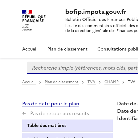
bofip.impots.gouv.fr
RÉPUBLIQUE
Bulletin Officiel des Finances Publ
FRANÇAISE
Le site des commentaires officiels des d
de la direction générale des Finances p
Accueil
Plan de classement
Consultations publi
Recherche simple (références, mots clés, partie 
Formulaire
de
recherche
Accueil
Plan de classement
TVA
CHAMP
TVA -
Pas de date pour le plan
Date de 
Date de 
Pas de retour aux rescrits
Identifia
Table des matières