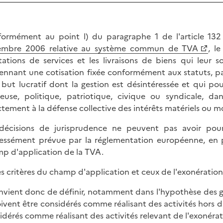
ormément au point l) du paragraphe 1 de l'article 13
embre 2006 relative au système commun de TVA
, l
tations de services et les livraisons de biens qui leur 
nnant une cotisation fixée conformément aux statuts, pa
 but lucratif dont la gestion est désintéressée et qui po
gieuse, politique, patriotique, civique ou syndicale, 
ctement à la défense collective des intérêts matériels ou
décisions de jurisprudence ne peuvent pas avoir pou
essément prévue par la réglementation européenne, en 
p d'application de la TVA.
les critères du champ d'application et ceux de l'exonératio
onvient donc de définir, notamment dans l'hypothèse des 
oivent être considérés comme réalisant des activités hors
idérés comme réalisant des activités relevant de l'exonérati