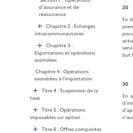
Section 7 : Opérations
l
d'assurance et de
20
i
réassurance
e
En d
r
D
Chapitre 2 : Échanges
prem
é
intracommunautaires
pouv
p
acti
D
Chapitre 3 :
l
serv
é
Exportations et opérations
i
but 
p
assimilées
e
l
r
Chapitre 4 : Opérations
i
exonérées à l'importation
e
30
r
D
Titre 4 : Suspension de la
En a
é
taxe
d'in
p
D
Titre 5 : Opérations
d'ap
l
é
imposables sur option
n'au
i
p
e
D
Titre 6 : Offres composites
l