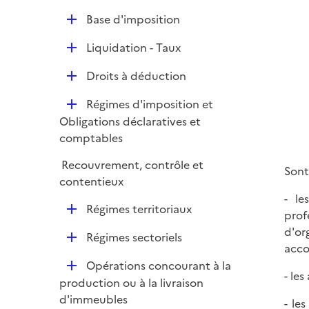
r
é
i
D
Base d'imposition
p
e
é
l
r
D
Liquidation - Taux
p
i
é
l
e
D
Droits à déduction
p
i
r
é
l
e
D
Régimes d'imposition et
p
i
r
é
Obligations déclaratives et
l
e
p
comptables
i
r
l
e
Recouvrement, contrôle et
i
Sont
r
contentieux
e
- le
r
D
Régimes territoriaux
prof
é
d'or
D
Régimes sectoriels
p
acco
é
l
D
Opérations concourant à la
p
i
- le
é
production ou à la livraison
l
e
p
d'immeubles
i
- le
r