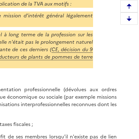
lication de la TVA aux motifs :
R
e mission d'intérêt général légalement
e
D
m
e
o
ral à long terme de la profession sur les
s
n
elle n'était pas le prolongement naturel
c
t
ante de ces derniers (
CE, décision du 9
e
e
ducteurs de plants de pommes de terre
n
r
d
e
r
n
e
h
e
entation professionnelle (dévolues aux ordres
a
n
que économique ou sociale (par exemple missions
u
b
isations interprofessionnelles reconnues dont les
t
a
d
s
e
axes fiscales ;
d
l
e
a
ofit de ses membres lorsqu'il n'existe pas de lien