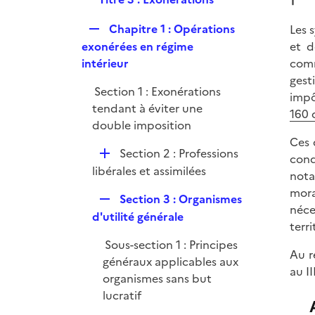
1
p
e
e
l
r
R
Chapitre 1 : Opérations
Les 
p
i
e
exonérées en régime
et d
l
e
p
intérieur
comm
i
r
l
gest
e
Section 1 : Exonérations
i
impô
r
tendant à éviter une
e
160 
double imposition
r
Ces 
D
Section 2 : Professions
cond
é
libérales et assimilées
nota
p
mora
R
Section 3 : Organismes
l
néce
e
d'utilité générale
i
terri
p
e
Sous-section 1 : Principes
l
r
Au r
généraux applicables aux
i
au I
organismes sans but
e
lucratif
r