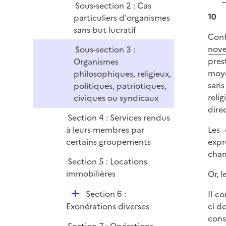
Sous-section 2 : Cas
10
particuliers d'organismes
sans but lucratif
Conf
nov
Sous-section 3 :
pres
Organismes
moye
philosophiques, religieux,
sans
politiques, patriotiques,
reli
civiques ou syndicaux
dire
Section 4 : Services rendus
à leurs membres par
Les 
certains groupements
expr
cham
Section 5 : Locations
immobilières
Or, 
D
Section 6 :
Il c
é
Exonérations diverses
ci d
p
cons