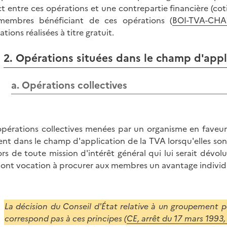
ct entre ces opérations et une contrepartie financière (cot
membres bénéficiant de ces opérations (
BOI-TVA-CHAM
tions réalisées à titre gratuit.
2. Opérations situées dans le champ d'appl
a. Opérations collectives
opérations collectives menées par un organisme en faveur
ent dans le champ d'application de la TVA lorsqu'elles sont 
rs de toute mission d'intérêt général qui lui serait dévolu
s ont vocation à procurer aux membres un avantage individua
La décision du Conseil d'État relative à un groupement 
correspond pas à ces principes (
CE, arrêt du 17 mars 1993