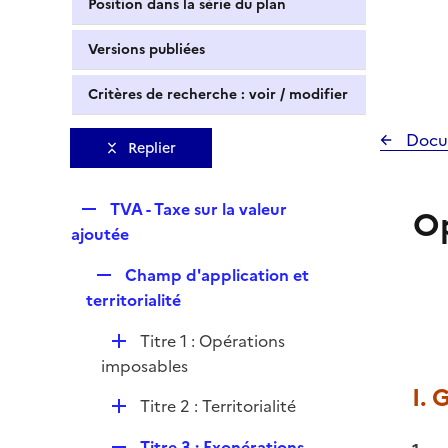
Position dans la série du plan
Versions publiées
Critères de recherche : voir / modifier
Docu
Replier
R
TVA - Taxe sur la valeur
Op
e
ajoutée
p
R
Champ d'application et
l
e
territorialité
i
p
e
D
Titre 1 : Opérations
l
r
é
imposables
i
p
I. 
e
D
Titre 2 : Territorialité
l
r
é
i
R
Titre 3 : Exonérations