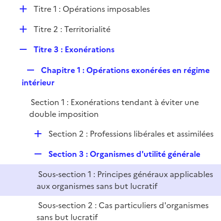
l
D
Titre 1 : Opérations imposables
p
i
é
l
e
D
Titre 2 : Territorialité
p
i
r
é
l
e
R
Titre 3 : Exonérations
p
i
r
e
l
e
R
Chapitre 1 : Opérations exonérées en régime
p
i
r
e
intérieur
l
e
p
i
r
Section 1 : Exonérations tendant à éviter une
l
e
double imposition
i
r
e
D
Section 2 : Professions libérales et assimilées
r
é
R
Section 3 : Organismes d'utilité générale
p
e
l
Sous-section 1 : Principes généraux applicables
p
i
aux organismes sans but lucratif
l
e
i
r
Sous-section 2 : Cas particuliers d'organismes
e
sans but lucratif