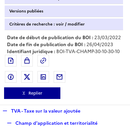
Versions publiées
Critères de recherche : voir / modifier
Date de début de publication du BOI :
23/03/2022
Date de fin de publication du BOI :
26/04/2023
Identifiant juridique :
BOI-TVA-CHAMP-30-10-30-10
Exporter le document au format pdf
Permalien : adresse web de ce doc
Partager sur Facebook
Partager sur Twitter
Partager sur LinkedIn
Partager par messagerie
Replier
R
TVA - Taxe sur la valeur ajoutée
e
R
Champ d'application et territorialité
p
e