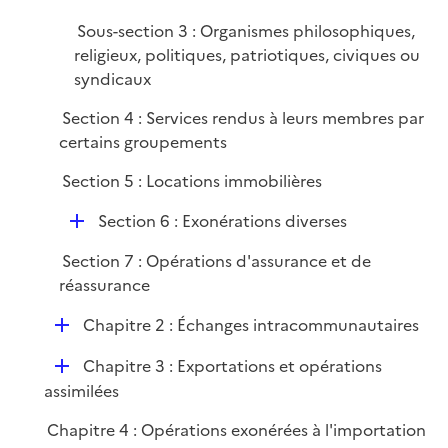
r
Sous-section 3 : Organismes philosophiques,
religieux, politiques, patriotiques, civiques ou
syndicaux
Section 4 : Services rendus à leurs membres par
certains groupements
Section 5 : Locations immobilières
D
Section 6 : Exonérations diverses
é
Section 7 : Opérations d'assurance et de
p
réassurance
l
i
D
Chapitre 2 : Échanges intracommunautaires
e
é
r
D
Chapitre 3 : Exportations et opérations
p
é
assimilées
l
p
i
Chapitre 4 : Opérations exonérées à l'importation
l
e