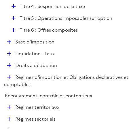
i
r
D
Titre 4 : Suspension de la taxe
e
é
r
D
Titre 5 : Opérations imposables sur option
p
é
l
D
Titre 6 : Offres composites
p
i
é
l
e
D
Base d'imposition
p
i
r
é
l
e
D
Liquidation - Taux
p
i
r
é
l
e
D
Droits à déduction
p
i
r
é
l
e
D
Régimes d'imposition et Obligations déclaratives et
p
i
r
é
comptables
l
e
p
i
r
Recouvrement, contrôle et contentieux
l
e
i
r
D
Régimes territoriaux
e
é
r
D
Régimes sectoriels
p
é
l