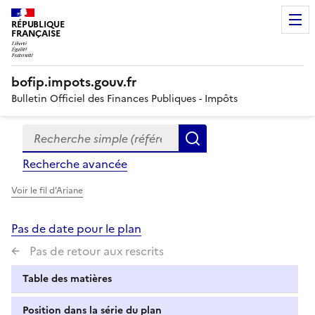
RÉPUBLIQUE
FRANÇAISE
bofip.impots.gouv.fr
Bulletin Officiel des Finances Publiques - Impôts
Recherche simple (références, mots clés, partie du titre
Formulaire
Rechercher
de
Recherche avancée
recherche
Voir le fil d'Ariane
Pas de date pour le plan
Pas de retour aux rescrits
Table des matières
Position dans la série du plan