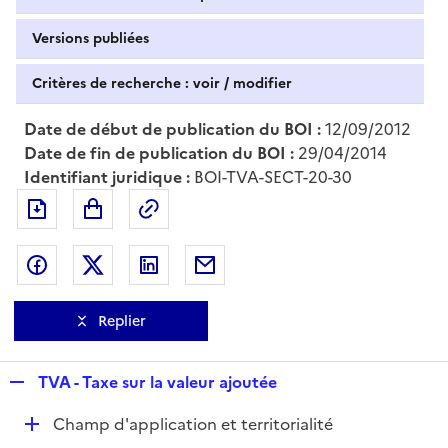
Versions publiées
Critères de recherche : voir / modifier
Date de début de publication du BOI :
12/09/2012
Date de fin de publication du BOI :
29/04/2014
Identifiant juridique :
BOI-TVA-SECT-20-30
Exporter le document au format pdf
Permalien : adresse web de ce doc
Partager sur Facebook
Partager sur Twitter
Partager sur LinkedIn
Partager par messagerie
Replier
R
TVA - Taxe sur la valeur ajoutée
e
D
Champ d'application et territorialité
p
é