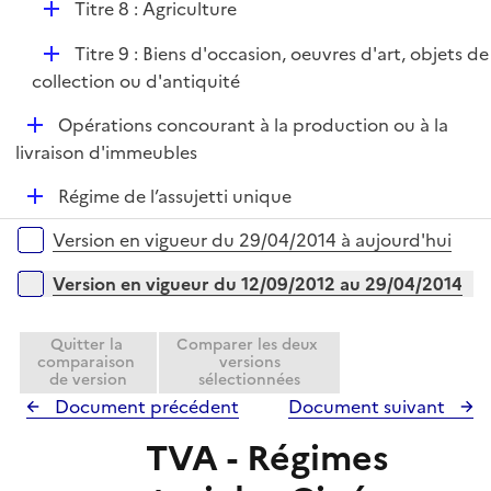
D
Titre 8 : Agriculture
l
é
i
D
Titre 9 : Biens d'occasion, oeuvres d'art, objets de
p
e
é
collection ou d'antiquité
l
r
p
i
D
Opérations concourant à la production ou à la
l
e
é
livraison d'immeubles
i
r
p
e
D
Régime de l’assujetti unique
l
r
é
i
Versions sur la période
Version en vigueur du 29/04/2014 à aujourd'hui
p
e
l
r
Version en vigueur du 12/09/2012 au 29/04/2014
i
e
Quitter la
Comparer les deux
r
comparaison
versions
de version
sélectionnées
Document précédent
Document suivant
TVA - Régimes