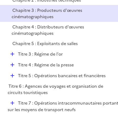
Chapitre 2 : Industries techniques
i
r
Chapitre 3 : Producteurs d'œuvres
e
cinématographiques
r
Chapitre 4 : Distributeurs d'œuvres
cinématographiques
Chapitre 5 : Exploitants de salles
D
Titre 3 : Régime de l'or
é
D
Titre 4 : Régime de la presse
p
é
l
D
Titre 5 : Opérations bancaires et financières
p
i
é
l
e
Titre 6 : Agences de voyages et organisation de
p
i
r
circuits touristiques
l
e
i
r
D
Titre 7 : Opérations intracommunautaires portan
e
é
sur les moyens de transport neufs
r
p