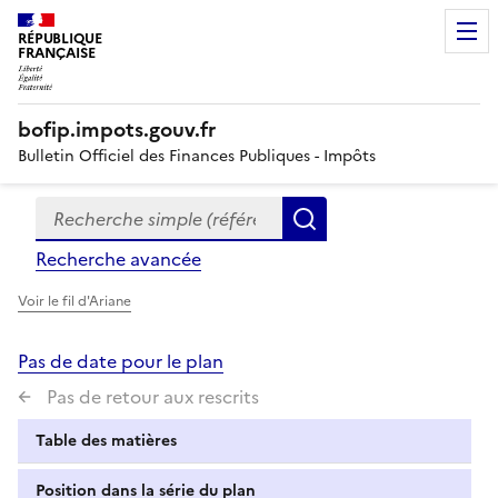
RÉPUBLIQUE
FRANÇAISE
bofip.impots.gouv.fr
Bulletin Officiel des Finances Publiques - Impôts
Recherche simple (références, mots clés, partie du titre
Formulaire
Rechercher
de
Recherche avancée
recherche
Voir le fil d'Ariane
Pas de date pour le plan
Pas de retour aux rescrits
Table des matières
Position dans la série du plan