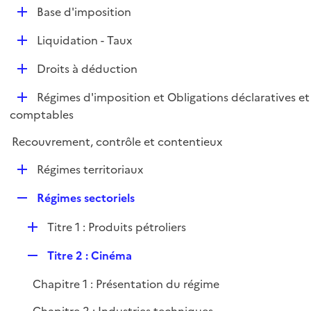
l
D
Base d'imposition
p
i
é
l
e
D
Liquidation - Taux
p
i
r
é
l
e
D
Droits à déduction
p
i
r
é
l
e
D
Régimes d'imposition et Obligations déclaratives et
p
i
r
é
comptables
l
e
p
i
r
Recouvrement, contrôle et contentieux
l
e
i
r
D
Régimes territoriaux
e
é
r
R
Régimes sectoriels
p
e
l
D
Titre 1 : Produits pétroliers
p
i
é
l
e
R
Titre 2 : Cinéma
p
i
r
e
l
e
Chapitre 1 : Présentation du régime
p
i
r
l
e