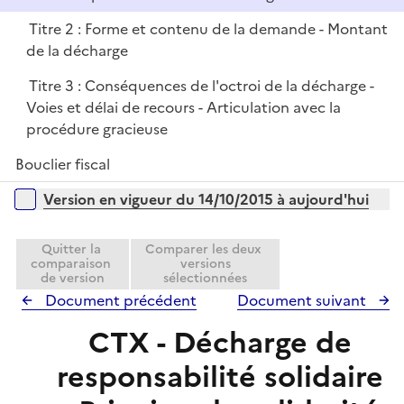
e
i
r
Titre 2 : Forme et contenu de la demande - Montant
e
de la décharge
r
Titre 3 : Conséquences de l'octroi de la décharge -
Voies et délai de recours - Articulation avec la
procédure gracieuse
Bouclier fiscal
Versions sur la période
Version en vigueur du 14/10/2015 à aujourd'hui
Quitter la
Comparer les deux
comparaison
versions
de version
sélectionnées
Document précédent
Document suivant
CTX - Décharge de
responsabilité solidaire