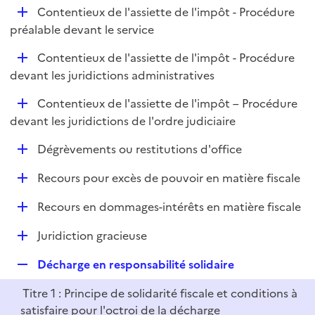
i
D
Contentieux de l'assiette de l'impôt - Procédure
l
e
é
préalable devant le service
i
r
p
e
D
Contentieux de l'assiette de l'impôt - Procédure
l
r
é
devant les juridictions administratives
i
p
e
D
Contentieux de l'assiette de l'impôt – Procédure
l
r
é
devant les juridictions de l'ordre judiciaire
i
p
e
D
Dégrèvements ou restitutions d'office
l
r
é
i
D
Recours pour excès de pouvoir en matière fiscale
p
e
é
l
r
D
Recours en dommages-intérêts en matière fiscale
p
i
é
l
e
D
Juridiction gracieuse
p
i
r
é
l
e
R
Décharge en responsabilité solidaire
p
i
r
e
l
e
Titre 1 : Principe de solidarité fiscale et conditions à
p
i
r
satisfaire pour l'octroi de la décharge
l