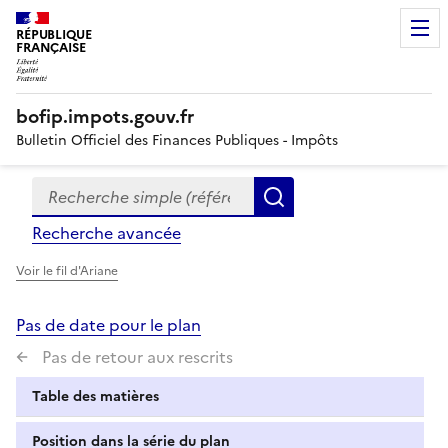
RÉPUBLIQUE
FRANÇAISE
bofip.impots.gouv.fr
Bulletin Officiel des Finances Publiques - Impôts
Recherche simple (références, mots clés, partie du titre
Formulaire
Rechercher
de
Recherche avancée
recherche
Voir le fil d'Ariane
Pas de date pour le plan
Pas de retour aux rescrits
Table des matières
Position dans la série du plan