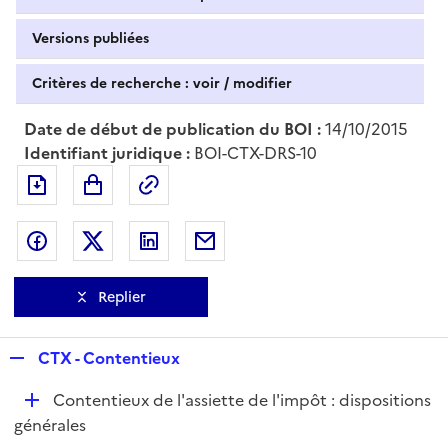
Versions publiées
Critères de recherche : voir / modifier
Date de début de publication du BOI :
14/10/2015
Identifiant juridique :
BOI-CTX-DRS-10
Exporter le document au format pdf
Permalien : adresse web de ce doc
Partager sur Facebook
Partager sur Twitter
Partager sur LinkedIn
Partager par messagerie
Replier
R
CTX - Contentieux
e
D
Contentieux de l'assiette de l'impôt : dispositions
p
é
générales
l
p